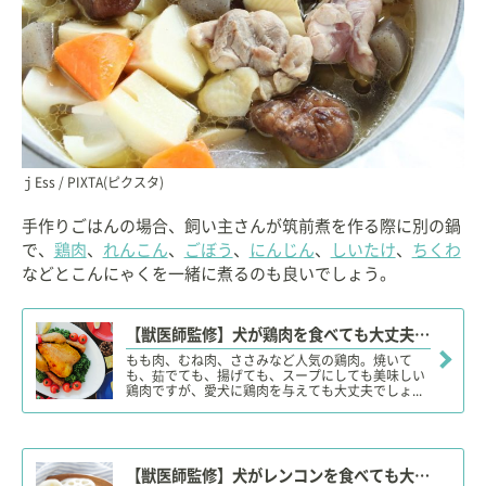
ｊEss / PIXTA(ピクスタ)
手作りごはんの場合、飼い主さんが筑前煮を作る際に別の鍋
で、
鶏肉
、
れんこん
、
ごぼう
、
にんじん
、
しいたけ
、
ちくわ
などとこんにゃくを一緒に煮るのも良いでしょう。
【獣医師監修】犬が鶏肉を食べても大丈夫？骨付き肉や生肉は？適量や注意点、アレルギーに注意！
もも肉、むね肉、ささみなど人気の鶏肉。焼いて
も、茹でても、揚げても、スープにしても美味しい
鶏肉ですが、愛犬に鶏肉を与えても大丈夫でしょ...
【獣医師監修】犬がレンコンを食べても大丈夫？ 嘔吐（おうと）やアレルギーに注意！