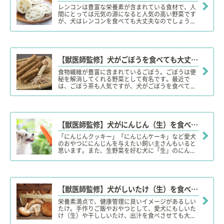
レンコンは豊富な栄養素が含まれている食材で、人
間にとっては元気の源になると人気の高い野菜です
が、犬はレンコンを食べても大丈夫なのでしょう...
【獣医師監修】犬がごぼうを食べても大丈夫？生は？適量や注意点、便秘に効果的？
食物繊維が豊富に含まれているごぼう。ごぼうは便
秘を解消してくれる野菜として有名です。最近で
は、ごぼう茶も人気ですが、犬がごぼうを食べて...
【獣医師監修】犬がにんじん（生）を食べても大丈夫？加熱が必要？適量は？「ネギ類」や下痢に要注意！
「にんじんクッキー」「にんじんケーキ」など愛犬
のおやつににんじんを与えたい飼い主さんもいると
思います。また、生野菜を好む犬に「生」のにん...
【獣医師監修】犬がしいたけ（生）を食べても大丈夫？ダメ？干ししいたけや出汁、注意点や適量は？
栄養素満点で、健康管理に良いイメージがあるしい
たけ。手作りご飯やおやつとして、愛犬にもしいた
け（生）や干ししいたけ、出汁を食べさせても大...