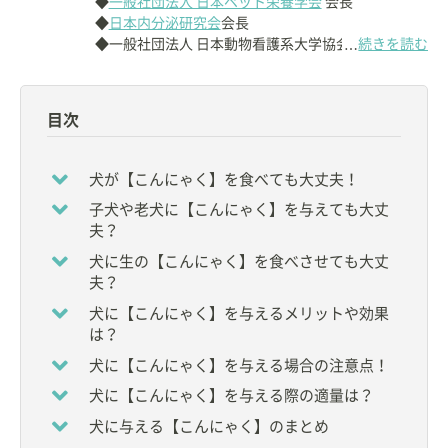
◆
一般社団法人 日本ペット栄養学会
会長
◆
日本内分泌研究会
会長
◆一般社団法人 日本動物看護系大学協会会長
続きを読む
…
【資格】
◇
獣医師
目次
【経歴】
日本獣医畜産大学
（現：
日本獣医生命科学大学
）卒
犬が【こんにゃく】を食べても大丈夫！
業後大学に残り、馬、牛，小動物の消化器・内分
子犬や老犬に【こんにゃく】を与えても大丈
泌・代謝性疾患の研究を行う。
夫？
1990年小動物栄養学に関する研修のために
アメリカ
オハイオ州立大学
に留学。
犬に生の【こんにゃく】を食べさせても大丈
2006年より
日本獣医生命科学大学
・獣医保健看護学
夫？
科で動物看護師の教育に当たる。
犬に【こんにゃく】を与えるメリットや効果
教育：獣医内科学、獣医内分泌学、動物栄養学、動
は？
物臨床看護学など
研究：動物の代謝・内分泌学、栄養学
犬に【こんにゃく】を与える場合の注意点！
犬に【こんにゃく】を与える際の適量は？
犬に与える【こんにゃく】のまとめ