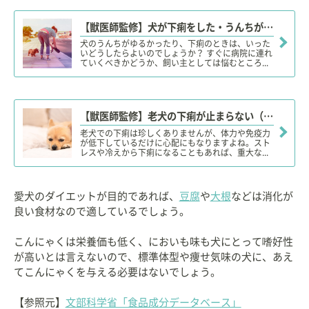
【獣医師監修】犬が下痢をした・うんちがゆるい。この症状から考えられる原因や病気は？
犬のうんちがゆるかったり、下痢のときは、いった
いどうしたらよいのでしょうか？ すぐに病院に連れ
ていくべきかどうか、飼い主としては悩むところ...
【獣医師監修】老犬の下痢が止まらない（繰り返す）原因や理由は？食事や対処法・予防対策！
老犬での下痢は珍しくありませんが、体力や免疫力
が低下しているだけに心配にもなりますよね。スト
レスや冷えから下痢になることもあれば、重大な...
愛犬のダイエットが目的であれば、
豆腐
や
大根
などは消化が
良い食材なので適しているでしょう。
こんにゃくは栄養価も低く、においも味も犬にとって嗜好性
が高いとは言えないので、標準体型や痩せ気味の犬に、あえ
てこんにゃくを与える必要はないでしょう。
【参照元】
文部科学省「食品成分データベース」