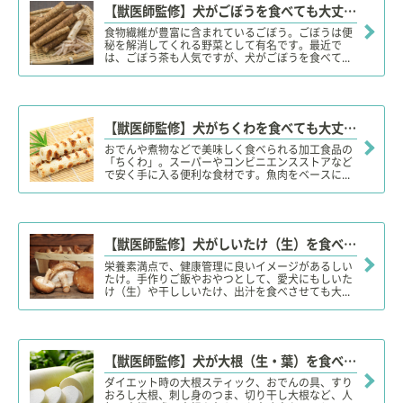
【獣医師監修】犬がごぼうを食べても大丈夫！？与える際の注意点
食物繊維が豊富に含まれているごぼう。ごぼうは便
秘を解消してくれる野菜として有名です。最近で
は、ごぼう茶も人気ですが、犬がごぼうを食べて...
【獣医師監修】犬がちくわを食べても大丈夫？適量は？塩分やアレルギー、添加物は？
おでんや煮物などで美味しく食べられる加工食品の
「ちくわ」。スーパーやコンビニエンスストアなど
で安く手に入る便利な食材です。魚肉をベースに...
【獣医師監修】犬がしいたけ（生）を食べても大丈夫？ダメ？干ししいたけや出汁、注意点や適量は？
栄養素満点で、健康管理に良いイメージがあるしい
たけ。手作りご飯やおやつとして、愛犬にもしいた
け（生）や干ししいたけ、出汁を食べさせても大...
【獣医師監修】犬が大根（生・葉）を食べても大丈夫？大根を与え
ダイエット時の大根スティック、おでんの具、すり
おろし大根、刺し身のつま、切り干し大根など、人