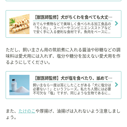
【獣医師監修】犬がちくわを食べても大丈夫？適量は？塩分やアレルギー、添加物は？
おでんや煮物などで美味しく食べられる加工食品の
「ちくわ」。スーパーやコンビニエンスストアなど
で安く手に入る便利な食材です。魚肉をベースに...
ただし、飼い主さん用の筑前煮に入れる醤油や砂糖などの調
味料は愛犬用には入れず、塩分や糖分を加えない愛犬用を作
るようにしてください。
【獣医師監修】犬が塩を食べたり、舐めても大丈夫？与え方や必要摂取量は？塩分不足、過多に注意！
飼い主なら一度は耳にしたことがある「犬に塩分は
必要ない！」というフレーズ。私たち人間には必要
不可欠な「塩」ですが、同じような生物であるに...
また、
たけのこ
や厚揚げ、油揚げは入れないよう注意しまし
ょう。