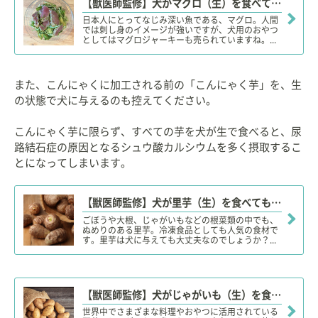
【獣医師監修】犬がマグロ（生）を食べても大丈夫？茹でたり焼い方がいい？刺し身や缶詰、アレルギーは？
日本人にとってなじみ深い魚である、マグロ。人間
では刺し身のイメージが強いですが、犬用のおやつ
としてはマグロジャーキーも売られていますね。...
また、こんにゃくに加工される前の「こんにゃく芋」を、生
の状態で犬に与えるのも控えてください。
こんにゃく芋に限らず、すべての芋を犬が生で食べると、尿
路結石症の原因となるシュウ酸カルシウムを多く摂取するこ
とになってしまいます。
【獣医師監修】犬が里芋（生）を食べても大丈夫？里芋のぬめりは
ごぼうや大根、じゃがいもなどの根菜類の中でも、
ぬめりのある里芋。冷凍食品としても人気の食材で
す。里芋は犬に与えても大丈夫なのでしょうか？...
【獣医師監修】犬がじゃがいも（生）を食べても大丈夫？メリット
世界中でさまざまな料理やおやつに活用されている