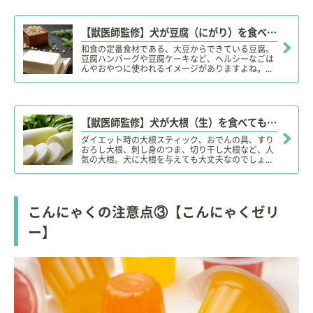
【獣医師監修】犬が豆腐（にがり）を食べても大丈夫？腎臓病やアレルギーに注意！適量やダイエット効果は？
和食の定番食材である、大豆からできている豆腐。
豆腐ハンバーグや豆腐ケーキなど、ヘルシーなごは
んやおやつに使われるイメージがありますよね。...
【獣医師監修】犬が大根（生）を食べても大丈夫？葉は？茹でた方が良い？メリットや適量、注意点！
ダイエット時の大根スティック、おでんの具、すり
おろし大根、刺し身のつま、切り干し大根など、人
気の大根。犬に大根を与えても大丈夫なのでしょ...
こんにゃくの注意点③【こんにゃくゼリ
ー】