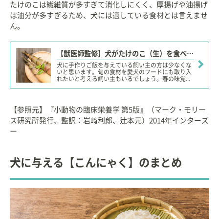
たけのこは繊維質が多すぎて消化しにくく、厚揚げや油揚げ
は油分が多すぎるため、犬には適している食材とは言えませ
ん。
【獣医師監修】犬がたけのこ（生）を食べても大丈夫？適量は？シュウ酸の過剰摂取の結石に注意！
犬に手作りご飯を与えている飼い主の方は少なくな
いと思います。旬の食材を愛犬のフードにも取り入
れたいと考える飼い主もいるでしょう。春の味覚...
【参照元】『小動物の臨床栄養学 第5版』（マーク・モリー
ス研究所発行、監訳：岩﨑利郎、辻本元）2014年インターズ
ー
犬に与える【こんにゃく】のまとめ