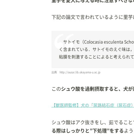
里芋を愛犬に与える時に注意すべきな
下記の論文で言われているように里芋
サトイモ（Colocasia esculent
く含まれている．サトイモのえぐ味は
粘膜を刺激することによると考えられ
出典
http://ousar.lib.okayama-u.ac.jp
この
シュウ酸を過剰摂取すると、犬が
【獣医師監修】犬の「尿路結石症（尿石症
シュウ酸はアク抜きをし、茹でること
る際はしっかりと”下処理”をする
よう