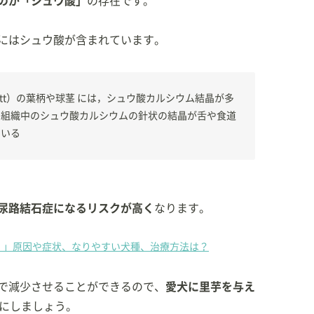
のが「シュウ酸」
の存在です。
にはシュウ酸が含まれています。
a Schott）の葉柄や球茎 には，シュウ酸カルシウム結晶が多
，組織中のシュウ酸カルシウムの針状の結晶が舌や食道
ている
尿路結石症になるリスクが高く
なります。
）」原因や症状、なりやすい犬種、治療方法は？
で減少させることができるので、
愛犬に里芋を与え
にしましょう。