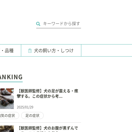
類・品種
犬の飼い方・しつけ
ANKING
【獣医師監修】犬の足が震える・痙
攣する。この症状から考...
2025/01/29
病気の症状
足の症状
【獣医師監修】犬のお腹が黒ずんで