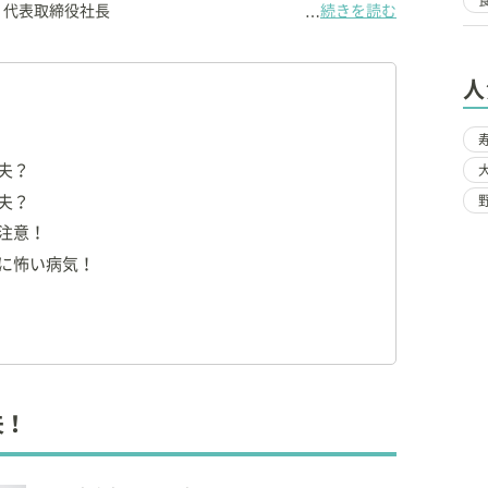
 代表取締役社長
続きを読む
…
人
理事
夫？
トフード協会
新資格検定制度実行委員会 委員長
夫？
大学
非常勤講師
常勤講師
注意！
に怖い病気！
臨床に従事。
ドメーカーに入社し、小動物臨床栄養学に関する研究、情
活動を行う。
育関連のコンサルタントとしての活動。ペットの栄養に関
夫！
める。