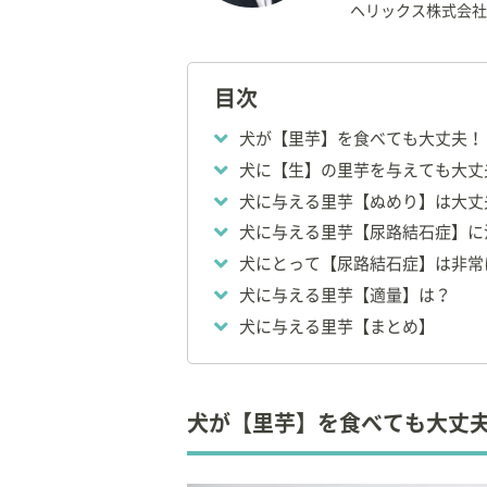
ヘリックス株式会社
【資格】
◇
獣医師
目次
【所属】
犬が【里芋】を食べても大丈夫！
◆
ペット栄養学会
犬に【生】の里芋を与えても大丈
◆
一般社団法人ペッ
犬に与える里芋【ぬめり】は大丈
◆
日本獣医生命科学
◆
帝京科学大学
非
犬に与える里芋【尿路結石症】に
など
犬にとって【尿路結石症】は非常
犬に与える里芋【適量】は？
大学卒業後、小動物
犬に与える里芋【まとめ】
その後、ペットフー
報発信を中心とした
現在は、獣医療・教
犬が【里芋】を食べても大丈
する団体の要職を務