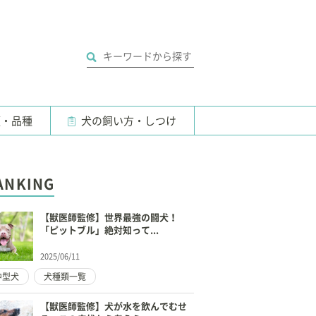
類・品種
犬の飼い方・しつけ
ANKING
【獣医師監修】世界最強の闘犬！
「ピットブル」絶対知って...
2025/06/11
中型犬
犬種類一覧
【獣医師監修】犬が水を飲んでむせ