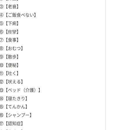
医師ネットワーク設立（2016年一般社団法人化）
③【老衰】
社ＷＶＮ
設立
④【ご飯食べない】
⑤【下痢】
⑥【痙攣】
ナー協会 ドッグトレーナー
Ａ級ライセンス
⑦【食事】
マセラピー協会
認定 アニマルアロマセラピスト
⑧【おむつ】
クールトリミング Ｂ級ライセンス
⑨【散歩】
⑩【便秘】
性獣医師ネットワーク
代表理事
⑪【吐く】
⑫【吠える】
気百科
」愛犬の友編集部
⑬【ベッド（介護）】
しい飼い方のメソッド 愛犬をケガや病気から守る本
」愛犬
⑭【寝たきり】
⑮【てんかん】
職業上のペットとのかかわり】
⑯【シャンプー】
なり、以来ずっとペットの仕事をしています。
⑰【認知症】
サポートをしたい、的確なアドバイスをしたいという思い