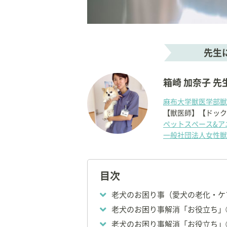
先生
箱崎 加奈子 先
麻布大学獣医学部獣
【獣医師】【ドック
ペットスペース&ア
一般社団法人女性獣
株式会社WVN代表
【学歴・経歴】
目次
◇1982年：東京生
◇2001年：青山
老犬のお困り事（愛犬の老化・ケ
◇2007年：
麻布大
老犬のお困り事解消「お役立ち」
◇2009年：アニマ
老犬のお困り事解消「お役立ち」
◇2009年：
ペット