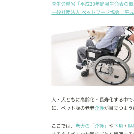
厚生労働省「平成30年簡易生命表の
一般社団法人 ペットフード協会「平成
人・犬ともに高齢化・長寿化する中で
に、ペット版の老老
介護
が目立つよう
ここでは、
老犬の「介護」
や
下痢
・
嘔