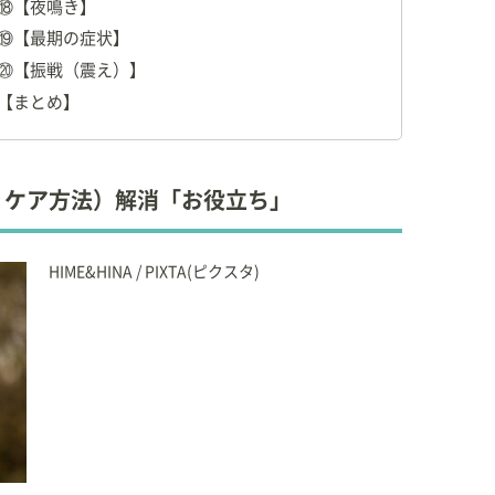
⑱【夜鳴き】
て働きながら獣医師、ドッグトレーナーになりました。
アに力を入れ、家族、獣医師、プロ(トリマー、動物看護
⑲【最期の症状】
三位一体のペットの健康管理、0.5次医療の提案をしていま
⑳【振戦（震え）】
【まとめ】
ズー」。
成のモデル犬として良きパートナーです。
、ハリネズミ、ヨークシャテリアとも暮らしてました。
時預かり、離乳前の子猫を育てるミルクボランティアなど
・ケア方法）解消「お役立ち」
HIME&HINA / PIXTA(ピクスタ)