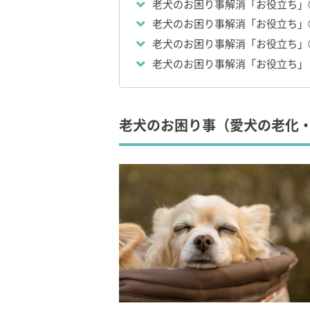
老犬のお困り事解消「お役立ち」
から、トリマーとし
病気の予防、未病ケ
老犬のお困り事解消「お役立ち」
師、トレーナー)の
老犬のお困り事解消「お役立ち」
す。
老犬のお困り事解消「お役立ち」
現在の愛犬は「シー
看板犬、スタッフ育
ハムスター、うさぎ
家族のいない犬の一
老犬のお困り事（愛犬の老化
もやってます。