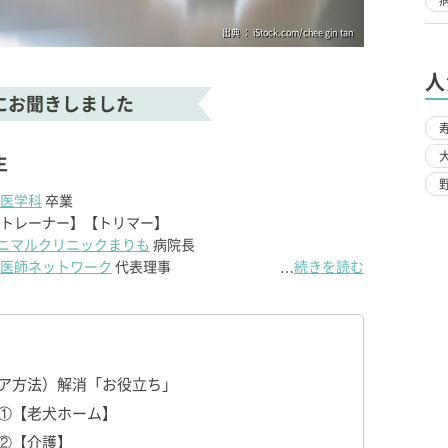
出典 ： iStock.com/chee gin tan
人
にお聞きしました
生
医学科
卒業
トレーナー】【トリマー】
ニマルクリニックまりも
病院長
医師ネットワーク
代表理事
続きを読む
…
取締役
まれ、東京育ち
ケンネルスクールトリミング科 卒業
ア方法）解消「お役立ち」
学獣医学部獣医学科
卒業
①【老犬ホーム】
ルプラザ ドッグトレーナーズカレッジ 卒業
②【介護】
スペース&アニマルクリニックまりも
開業