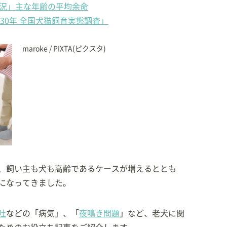
概況」主な年齢の平均余命
30年 全国犬猫飼育実態調査」
maroke / PIXTA(ピクスタ)
、飼い主も犬も高齢であるケースが増えるととも
になってきました。
吐
などの「病気」、「
夜鳴き問題
」など、老犬に関