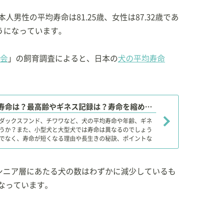
男性の平均寿命は81.25歳、女性は87.32歳であ
うになっています。
協会
」の飼育調査によると、日本の
犬の平均寿命
【獣医師監修】犬の平均寿命は？最高齢やギネス記録は？寿命を縮める要因や長生きの秘訣、ポイント！
ダックスフンド、チワワなど、犬の平均寿命や年齢、ギネ
うか？また、小型犬と大型犬では寿命は異なるのでしょう
でなく、寿命が短くなる理由や長生きの秘訣、ポイントな
上のシニア層にあたる犬の数はわずかに減少しているも
となっています。