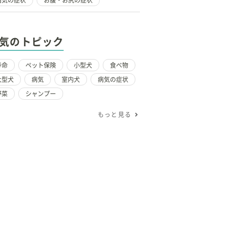
病気の症状
お腹・お尻の症状
気のトピック
寿命
ペット保険
小型犬
食べ物
大型犬
病気
室内犬
病気の症状
野菜
シャンプー
もっと見る