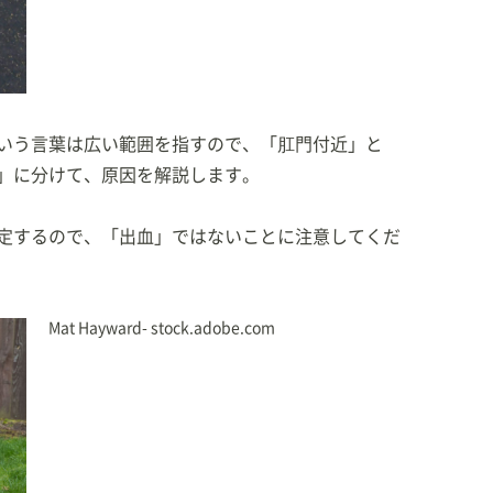
よくわかる 愛犬の育て方～選び方・しつけ・飼い方・健
版社）
幸せに暮らす方法
」（WAVE出版）
OK 5歳からはじめる病気と介護
」（主婦と生活社）
いう言葉は広い範囲を指すので、「肛門付近」と
」に分けて、原因を解説します。
BOOK
」（文化出版局）
定するので、「出血」ではないことに注意してくだ
Mat Hayward- stock.adobe.com