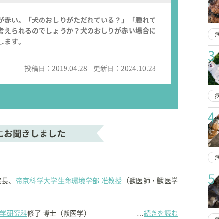
が赤い。「犬のおしりがただれている？」「腫れて
考えられるのでしょうか？犬のおしりが赤い場合に
します。
3
投稿日：
2019.04.28
更新日：
2024.10.28
4
にお聞きしました
5
院長、
帝京科学大学生命環境学部 准教授
（獣医師・獣医学
学研究科
修了 博士（獣医学）
続きを読む
…