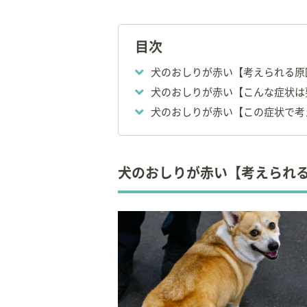
【資格】
◇
獣医師
目次
【所属】
犬のおしりが赤い【考えられる原
◆
公益社団法人 東
犬のおしりが赤い【こんな症状は
◆
JPMA（社）日
犬のおしりが赤い【この症状で考
◆
ペットシッタース
◆
ペット栄養管理士
◆
日本獣医皮膚科学
◆
日本小動物歯科研
犬のおしりが赤い【考えられ
◆
日本ペット栄養学
◆産業カウンセラー
◆ヒューマン・アニ
ラクター(
日本ヒュ
定）
「最良のホスピタリ
のニーズに応えてい
犬の食事についての