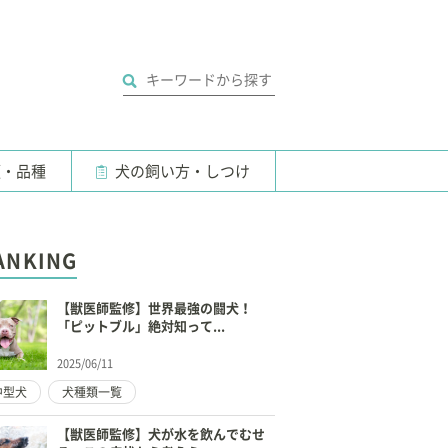
類・品種
犬の飼い方・しつけ
ANKING
【獣医師監修】世界最強の闘犬！
「ピットブル」絶対知って...
2025/06/11
中型犬
犬種類一覧
【獣医師監修】犬が水を飲んでむせ