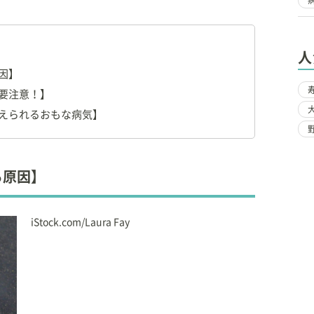
人
因】
京都獣医師会
杉並支部 会員
要注意！】
本ペットマッサージ協会
理事
えられるおもな病気】
クール
(ビジネス教育連盟) 講師
(日本ペット栄養学会認定）
会
会員
究会
会員
る原因】
会
会員
(
一般社団法人 日本産業カウンセラー協会
認定)
マル・ネイチャー・ボンド(HANB)教育マスターインスト
iStock.com/Laura Fay
ーマン・アニマル・ネイチャー・ボンド
・ソサエティ認
ティと獣医療を提供する」をミッションに、地域や飼い主
る。
造詣も深い。