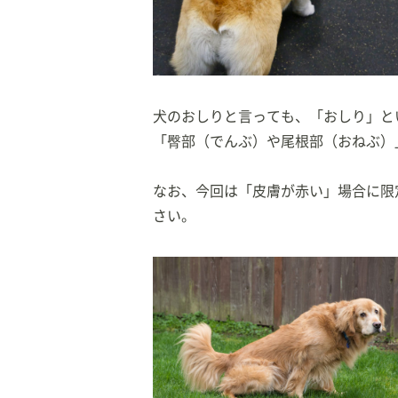
【著書】
「
イラスト、写真で
康管理～
」（新星出
「
年をとった愛犬と
「
愛犬健康生活BO
犬のおしりと言っても、「おしり」と
【監修】
「臀部（でんぶ）や尾根部（おねぶ）
「
愛犬の介護ガイド
ほか
なお、今回は「皮膚が赤い」場合に限
さい。