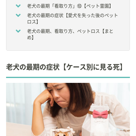
しています。
老犬の最期「看取り方」⑩【ペット霊園】
ペットとその家族のサポートをしたい、的確なアド
バイスをしたいという思いから、トリマーとして働
老犬の最期の症状【愛犬を失った後のペット
きながら獣医師、ドッグトレーナーになりました。
ロス】
病気の予防、未病ケアに力を入れ、家族、獣医師、
老犬の最期、看取り方、ペットロス【まと
プロ(トリマー、動物看護師、トレーナー)の三位一体
め】
のペットの健康管理、0.5次医療の提案をしていま
す。
現在の愛犬は「シーズー」。
看板犬、スタッフ育成のモデル犬として良きパート
ナーです。
老犬の最期の症状【ケース別に見る死】
ハムスター、うさぎ、ハリネズミ、ヨークシャテリ
アとも暮らしてました。
家族のいない犬の一時預かり、離乳前の子猫を育て
るミルクボランティアなどもやってます。