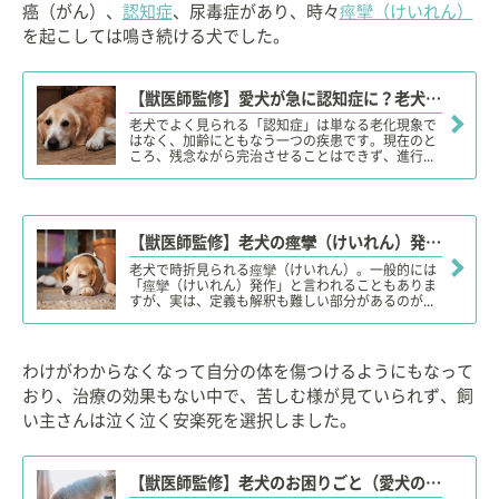
癌（がん）、
認知症
、尿毒症があり、時々
痙攣（けいれん）
を起こしては鳴き続ける犬でした。
【獣医師監修】愛犬が急に認知症に？老犬の「認知症」原因や症状、対策、治療、予防方法は？
老犬でよく見られる「認知症」は単なる老化現象で
はなく、加齢にともなう一つの疾患です。現在のと
ころ、残念ながら完治させることはできず、進行...
【獣医師監修】老犬の痙攣（けいれん）発作の原因や理由は？対処・治療法、治療費、予防対策は？
老犬で時折見られる痙攣（けいれん）。一般的には
「痙攣（けいれん）発作」と言われることもありま
すが、実は、定義も解釈も難しい部分があるのが...
わけがわからなくなって自分の体を傷つけるようにもなって
おり、治療の効果もない中で、苦しむ様が見ていられず、飼
い主さんは泣く泣く安楽死を選択しました。
【獣医師監修】老犬のお困りごと（愛犬の老化・ケア方法）解消「お役立ち」まとめ記事【20選】