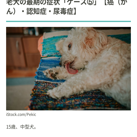
老犬の最期の症状「ケース⑤」【癌（が
ん）・認知症・尿毒症】
iStock.com/Pekic
15歳、中型犬。