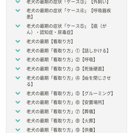
老犬の最期の症状「ケース③」【外飼い】
◇2017年：
株式会社ＷＶＮ
設立
老犬の最期の症状「ケース④」【呼吸器疾
【資格】
患】
◇
獣医師
老犬の最期の症状「ケース⑤」【癌（が
◇
日本ドッグトレーナー協会 ドッグトレーナー
Ａ級
ん）・認知症・尿毒症】
ライセンス
◇
日本アニマルアロマセラピー協会
認定 アニマルア
老犬の最期【看取り方】
ロマセラピスト
老犬の最期「看取り方」①【話しかける】
◇青山ケンネルスクールトリミング Ｂ級ライセン
ス
老犬の最期「看取り方」②【呼吸】
老犬の最期「看取り方」③【死後硬直】
【所属】
◆
一般社団法人 女性獣医師ネットワーク
代表理事
老犬の最期「看取り方」④【瞼を閉じさせ
る】
【著作物】
老犬の最期「看取り方」⑤【グルーミング】
「
最新版 愛犬の病気百科
」愛犬の友編集部
老犬の最期「看取り方」⑥【安置場所】
「
犬にも人にも優しい飼い方のメソッド 愛犬をケガ
や病気から守る本
」愛犬の友編集部
老犬の最期「看取り方」⑦【葬儀】
老犬の最期「看取り方」⑧【火葬】
【ペットへの想い、職業上のペットとのかかわり】
18歳でトリマーとなり、以来ずっとペットの仕事を
老犬の最期「看取り方」⑨【供養】