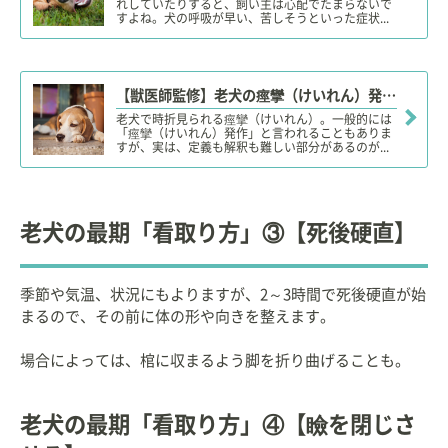
れしていたりすると、飼い主は心配でたまらないで
すよね。犬の呼吸が早い、苦しそうといった症状...
【獣医師監修】老犬の痙攣（けいれん）発作の原因や理由は？対処・治療法、治療費、予防対策は？
老犬で時折見られる痙攣（けいれん）。一般的には
「痙攣（けいれん）発作」と言われることもありま
すが、実は、定義も解釈も難しい部分があるのが...
老犬の最期「看取り方」③【死後硬直】
季節や気温、状況にもよりますが、2～3時間で死後硬直が始
まるので、その前に体の形や向きを整えます。
場合によっては、棺に収まるよう脚を折り曲げることも。
老犬の最期「看取り方」④【瞼を閉じさ