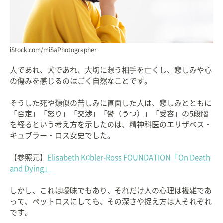
iStock.com/miSaPhotographer
人であれ、犬であれ、大切に想う相手を亡くし、悲しみや心
の傷みを感じるのはごく自然なことです。
そうした死や類似の苦しみに直面した人は、悲しみとともに
「否定」「怒り」「交渉」「鬱（うつ）」「受容」の5段階
を経るという考え方を示したのは、精神科医のエリザベス・
キュブラー・ロス女史でした。
【参照元】
Elisabeth Kübler-Ross FOUNDATION「On Death
and Dying」
しかし、これは曖昧でもあり、それだけ人の心理は複雑であ
って、ペットロスにしても、その深さや捉え方は人それぞれ
です。