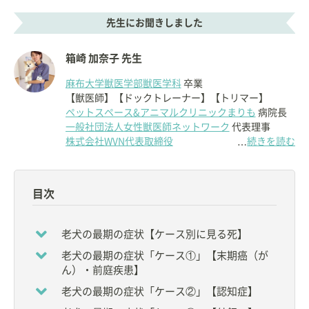
先生にお聞きしました
箱崎 加奈子 先生
麻布大学獣医学部獣医学科
卒業
【獣医師】【ドックトレーナー】【トリマー】
ペットスペース&アニマルクリニックまりも
病院長
一般社団法人女性獣医師ネットワーク
代表理事
株式会社WVN代表取締役
続きを読む
…
【学歴・経歴】
◇1982年：東京生まれ、東京育ち
目次
◇2001年：青山ケンネルスクールトリミング科 卒業
◇2007年：
麻布大学獣医学部獣医学科
卒業
◇2009年：アニマルプラザ ドッグトレーナーズカレ
老犬の最期の症状【ケース別に見る死】
ッジ 卒業
老犬の最期の症状「ケース①」【末期癌（が
◇2009年：
ペットスペース&アニマルクリニックま
ん）・前庭疾患】
りも
開業
◇2011年：
女性獣医師ネットワーク設立（2016年一
老犬の最期の症状「ケース②」【認知症】
般社団法人化）