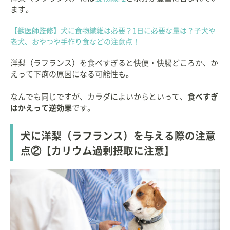
ます。
【獣医師監修】犬に食物繊維は必要？1日に必要な量は？子犬や
老犬、おやつや手作り食などの注意点！
洋梨（ラフランス）を食べすぎると快便・快腸どころか、か
えって下痢の原因になる可能性も。
なんでも同じですが、カラダによいからといって、
食べすぎ
はかえって逆効果
です。
犬に洋梨（ラフランス）を与える際の注意
点②【カリウム過剰摂取に注意】