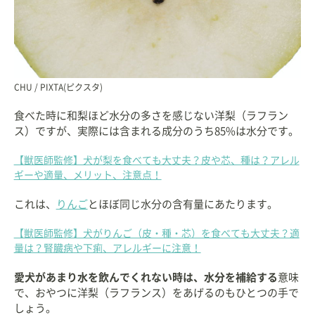
CHU / PIXTA(ピクスタ)
食べた時に和梨ほど水分の多さを感じない洋梨（ラフラン
ス）ですが、実際には含まれる成分のうち85%は水分です。
【獣医師監修】犬が梨を食べても大丈夫？皮や芯、種は？アレル
ギーや適量、メリット、注意点！
これは、
りんご
とほぼ同じ水分の含有量にあたります。
【獣医師監修】犬がりんご（皮・種・芯）を食べても大丈夫？適
量は？腎臓病や下痢、アレルギーに注意！
愛犬があまり水を飲んでくれない時は、水分を補給する
意味
で、おやつに洋梨（ラフランス）をあげるのもひとつの手で
しょう。