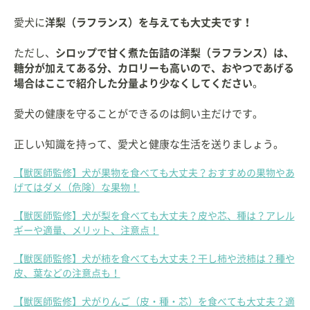
愛犬に
洋梨（ラフランス）を与えても大丈夫です！
ただし、
シロップで甘く煮た缶詰の洋梨（ラフランス）は、
糖分が加えてある分、カロリーも高いので、おやつであげる
場合はここで紹介した分量より少なくしてください
。
愛犬の健康を守ることができるのは飼い主だけです。
正しい知識を持って、愛犬と健康な生活を送りましょう。
【獣医師監修】犬が果物を食べても大丈夫？おすすめの果物やあ
げてはダメ（危険）な果物！
【獣医師監修】犬が梨を食べても大丈夫？皮や芯、種は？アレル
ギーや適量、メリット、注意点！
【獣医師監修】犬が柿を食べても大丈夫？干し柿や渋柿は？種や
皮、葉などの注意点も！
【獣医師監修】犬がりんご（皮・種・芯）を食べても大丈夫？適