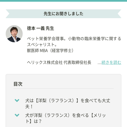
先生にお聞きしました
徳本 一義 先生
ペット栄養学会理事。小動物の臨床栄養学に関する
スペシャリスト。
獣医師 MBA（経営学修士）
ヘリックス株式会社 代表取締役社長
続きを読む
…
【資格】
◇
獣医師
目次
【所属】
◆
ペット栄養学会
理事
犬は【洋梨（ラフランス）】を食べても大丈
◆
一般社団法人ペットフード協会
新資格検定制度実
夫！
行委員会 委員長
犬が洋梨（ラフランス）を食べる【メリッ
◆
日本獣医生命科学大学
非常勤講師
ト】は？
◆
帝京科学大学
非常勤講師