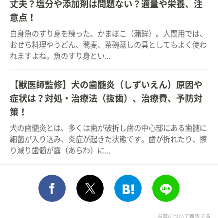
丈夫？塩分や添加剤は問題ない？適量や栄養、注
意点！
白身魚のすり身を練った、かまぼこ（蒲鉾）。人間用では、
おせち料理やうどん、蕎麦、茶碗蒸しの具としてもよく使わ
れますよね。魚のすり身とい...
【獣医師監修】犬の歯髄炎（しずいえん）原因や
症状は？対処・治療法（抜歯）、治療費、予防対
策！
犬の歯髄炎とは、多くは歯が破折し歯の中心部にある歯髄に
細菌が入り込み、炎症が起きた状態です。歯が折れたり、擦
り減り歯髄が露（あらわ）に...
シェア
このエントリーをはてな
送る
ポスト
内容について報告する