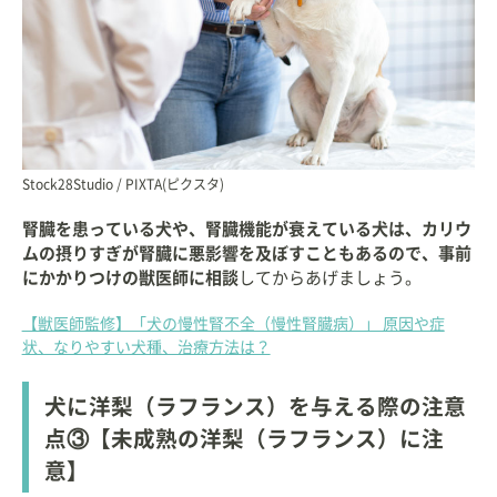
Stock28Studio / PIXTA(ピクスタ)
腎臓を患っている犬や、腎臓機能が衰えている犬は、カリウ
ムの摂りすぎが腎臓に悪影響を及ぼすこともあるので、事前
にかかりつけの獣医師に相談
してからあげましょう。
【獣医師監修】「犬の慢性腎不全（慢性腎臓病）」 原因や症
状、なりやすい犬種、治療方法は？
犬に洋梨（ラフランス）を与える際の注意
点③【未成熟の洋梨（ラフランス）に注
意】