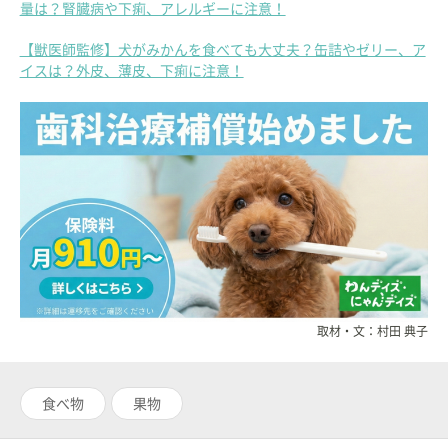
量は？腎臓病や下痢、アレルギーに注意！
【獣医師監修】犬がみかんを食べても大丈夫？缶詰やゼリー、ア
イスは？外皮、薄皮、下痢に注意！
取材・文：村田 典子
食べ物
果物