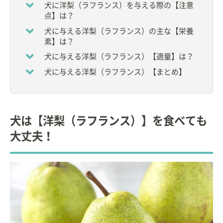
など
犬に洋梨（ラフランス）を与える際の【注意
点】は？
大学卒業後、小動物臨床に従事。
犬に与える洋梨（ラフランス）の主な【栄養
素】は？
その後、ペットフードメーカーに入社し、小動物臨
床栄養学に関する研究、情報発信を中心とした活動
犬に与える洋梨（ラフランス）【適量】は？
を行う。
犬に与える洋梨（ラフランス）【まとめ】
現在は、獣医療・教育関連のコンサルタントとして
の活動。ペットの栄養に関する団体の要職を務め
る。
犬は【洋梨（ラフランス）】を食べても
自宅で９頭の猫と暮らす愛猫家。
大丈夫！