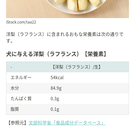
iStock.com/taa22
洋梨（ラフランス）に含まれるおもな栄養素は次の通りで
す。
犬に与える洋梨（ラフランス）【栄養素】
-
【洋梨（ラフランス）/生】
エネルギー
54kcal
水分
84.9g
たんぱく質
0.3g
脂質
0.1g
【参照元】
文部科学省「食品成分データベース」