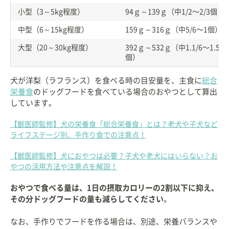
小型（3～5kg程度）
94ｇ～139ｇ（中1/2〜2/3個 ）
中型（6～15kg程度）
159ｇ～316ｇ（中5/6〜1個）
大型（20～30kg程度）
392ｇ～532ｇ（中1.1/6〜1.5/6
個）
犬が洋梨（ラフランス）を食べる時の目安量を、主食に
総合
栄養食
のドッグフードを食べている場合のおやつとして算出
しています。
【獣医師監修】犬の栄養食「総合栄養食」とは？老犬や子犬など
ライフステージ別、手作り食での注意点！
【獣医師監修】犬におやつは必要？子犬や老犬にはいらない？お
やつの活用方法や注意点を解説！
おやつで食べる量は、1日の摂取カロリーの2割以下に抑え、
その分ドッグフードの量も減らしてください
。
なお、手作りでフードを作る場合は、別途、栄養バランスや