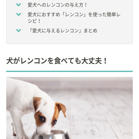
大学卒業後、小動物臨床に従事。
愛犬へのレンコンの与え方！
愛犬におすすめ「レンコン」を使った簡単レ
その後、ペットフードメーカーに入社し、小動物臨
シピ！
床栄養学に関する研究、情報発信を中心とした活動
を行う。
「愛犬に与えるレンコン」まとめ
現在は、獣医療・教育関連のコンサルタントとして
の活動。ペットの栄養に関する団体の要職を務め
る。
犬がレンコンを食べても大丈夫！
自宅で９頭の猫と暮らす愛猫家。