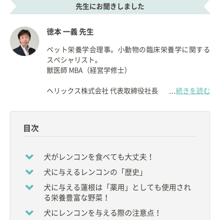
先生にお聞きしました
徳本 一義 先生
ペット栄養学会理事。小動物の臨床栄養学に関する
スペシャリスト。
獣医師 MBA（経営学修士）
ヘリックス株式会社 代表取締役社長
続きを読む
…
【資格】
◇
獣医師
目次
【所属】
◆
ペット栄養学会
理事
犬がレンコンを食べても大丈夫！
◆
一般社団法人ペットフード協会
新資格検定制度実
犬に与えるレンコンの「歴史」
行委員会 委員長
◆
日本獣医生命科学大学
非常勤講師
犬に与える蓮根は「薬用」としても使用され
◆
帝京科学大学
非常勤講師
る栄養豊富な野菜！
など
犬にレンコンを与える際の注意点！