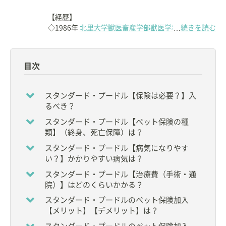
【経歴】
◇1986年
北里大学獣医畜産学部獣医学科
卒業
続きを読む
…
◇1990年～1991年
New York州Animal Medical
Center
にて研修
◇1993年
成城こばやし動物病院
開業
目次
◇2012年～2022年6月
（公社）東京都獣医師会
副会
長
スタンダード・プードル【保険は必要？】入
【資格】
るべき？
◇
獣医師
スタンダード・プードル【ペット保険の種
類】（終身、死亡保障）は？
【所属】
◆
公益社団法人 東京都獣医師会
スタンダード・プードル【病気になりやす
◆アジア小動物獣医学会（FASAVA） 所属
い？】かかりやすい病気は？
◆
一般社団法人 東京城南地域獣医療推進協会
TRVA
スタンダード・プードル【治療費（手術・通
理事
院）】はどのくらいかかる？
【メディア】
スタンダード・プードルのペット保険加入
◇Webメディア
【メリット】【デメリット】は？
「オトナンサー」アドバイザー