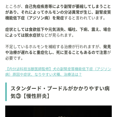
ところが、
自己免疫疾患等により副腎が萎縮してしまうこと
があり、それによってホルモンの分泌異常が生じ、副腎皮質
機能低下症（アジソン病）を発症
すると言われています。
症状としては食欲低下や元気消失、嘔吐、下痢、震え、場合
によっては脱水症状
などが見られます。
不足しているホルモンを補給する治療が行われますが、
発見
や治療が遅れると重症化し、死に至ることもあるので注意
が
必要です。
【内分泌科担当獣医師監修】犬の副腎皮質機能低下症（アジソン
病）原因や症状、なりやすい犬種、治療法は？
スタンダード・プードルがかかりやすい病
気③【慢性肝炎】