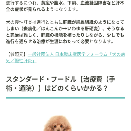
進行するにつれ、
黄疸や腹水、下痢、血液凝固障害など肝不
全の症状が見られる
ようになります。
犬の慢性肝炎は進行とともに
肝臓が線維組織のようになって
しまい（瘢痕化／はんこんか→いわゆる肝硬変）、そうなる
と完治は難しく、肝臓の機能を補ったりしながら、少しでも
進行を遅らせる治療が生涯にわたって必要
となります。
【参照元】
一般社団法人 日本臨床獣医学フォーラム「犬の病
気／慢性肝炎」
スタンダード・プードル【治療費（手
術・通院）】はどのくらいかかる？