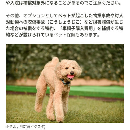
や入院は補償対象外になる
ことがあるのでご注意ください。
その他、オプションとして
ペットが起こした物損事故や対人
対動物への咬傷事故（こうしょうじこ）など損害賠償が生じ
た場合の補償をする特約、「車椅子購入費用」を補償する特
約などが設けられている
ペット保険もあります。
ホタル / PIXTA(ピクスタ)