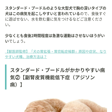
スタンダード・プードルのような大型犬で胸の深いタイプの
犬はこの病気を起こしやすいと言われている
ので、食後すぐ
に遊ばせない、水を飲む量に気をつけるなどご注意くださ
い。
少なくとも食後2時間程度は急激な運動はさせないほうがい
い
でしょう。
【獣医師監修】「犬の胃拡張・胃捻転症候群」原因や症状、なり
やすい犬種、治療方法は？
スタンダード・プードルがかかりやすい病
気②【副腎皮質機能低下症（アジソン
病）】