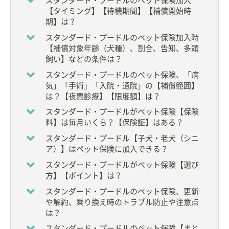
スタンダード・プードルのペット保険加入
【タイミング】【待機期間】【補償開始時
【hotto Professionalインタビュー】
期】は？
Professionalインタビュー Vol.1【成城こばやし動物
病院代表 小林元郎先生】
スタンダード・プードルのペット保険加入時
【補償対象年齢（犬種）、割合、告知、多頭
飼い】などの条件は？
スタンダード・プードルのペット保険、「病
気」「手術」「入院・通院」の【補償範囲】
は？【夜間診療】【限度額】は？
スタンダード・プードルがペット保険【保険
料】は毎月いくら？【保険証】はある？
スタンダード・プードル【子犬・老犬（シニ
ア）】はペット保険に加入できる？
スタンダード・プードルがペット保険【選び
方】【ポイント】は？
スタンダード・プードルのペット保険、更新
や解約、乗り換え時のトラブル防止や注意点
は？
スタンダード・プードルのペット保険【まと