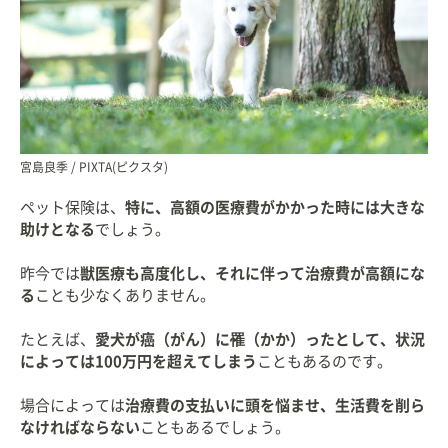
宮島良季 / PIXTA(ピクスタ)
ペット保険は、
特に、高額の医療費がかかった時には大きな
助けとなる
でしょう。
昨今では
獣医療も高度化し、それに伴って治療費が高額にな
る
ことも少なくありません。
たとえば、
愛犬が癌（がん）に罹（かか）ったとして、状況
によっては100万円を超えてしまう
こともあるのです。
場合によっては
治療費の支払いに頭を悩ませ、生活費を削ら
なければならない
こともあるでしょう。