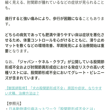
細く見える、肘関節が腫れているなどの症状が見られること
も。
進行すると強い痛みにより、歩行が困難になる
こともありま
す。
どちらの病気であっても肥満や滑りやすい床は症状を悪化さ
せるため、体重コントロールを心がけるとともに、滑り止め
マットを敷くなどの環境改善、早期発見による治療開始は重
要
となります。
なお、
「ジャパン・ケネル・クラブ」が公開している股関節
形成不全および肘関節異形成症における発症リスクの高い犬
種リストには、股関節形成不全においてグレート・ピレニー
ズが含まれています
。
【獣医師監修】「犬の股関節形成不全」 原因や症状、なりやす
い犬種、治療方法は？
【参照元】
・
日本動物遺伝病ネットワーク「股関節形成不全とは」