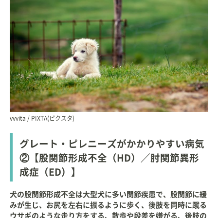
vvvita / PIXTA(ピクスタ)
グレート・ピレニーズがかかりやすい病気
②【股関節形成不全（HD）／肘関節異形
成症（ED）】
犬の股関節形成不全は大型犬に多い関節疾患で、股関節に緩
みが生じ、お尻を左右に振るように歩く、後肢を同時に蹴る
ウサギのような走り方をする、散歩や段差を嫌がる、後肢の