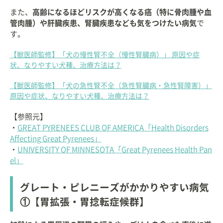
また、
高齢になるほどリスクが高くなる癌（特に骨肉腫や血
管肉腫）や肝臓疾患、腎臓疾患なども気をつけたい病気
で
す。
【獣医師監修】「犬の慢性腎不全（慢性腎臓病）」 原因や症
状、なりやすい犬種、治療方法は？
【獣医師監修】「犬の急性腎不全（急性腎臓病・急性腎障害）」
原因や症状、なりやすい犬種、治療方法は？
【参照元】
・
GREAT PYRENEES CLUB OF AMERICA「Health Disorders
Affecting Great Pyrenees」
・
UNIVERSITY OF MINNESOTA「Great Pyrenees Health Pan
el」
グレート・ピレニーズがかかりやすい病気
①【胃拡張・胃捻転症候群】