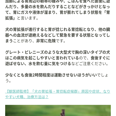
加齢による胃周辺の靭帯の緩みや、ごはんを食べた直後に遊
んだり、多量の水を飲んだりすることなどがきっかけとなっ
て、胃にガスや液体が溜まり、胃が膨れてしまう状態を「胃
拡張」
と言います。
犬の胃拡張が進行すると胃が捻じれる胃捻転となり、他の臓
器への血流が途絶えるなどして緊急を要する状態となってし
まう
ことがあり、
非常に危険
です。
グレート・ピレニーズのような大型犬で胸の深いタイプの犬
はこの病気を起こしやすいと言われている
ので、
食後すぐに
遊ばせない、水を飲む量に気をつける
などご注意ください。
少なくとも食後2時間程度は運動させないほうがいい
でしょ
う。
【獣医師監修】「犬の胃拡張・胃捻転症候群」原因や症状、なり
やすい犬種、治療方法は？