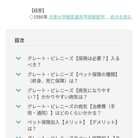
【経歴】
◇1986年
北里大学獣医畜産学部獣医学科
卒業
続きを読む
…
◇1990年～1991年
New York州Animal Medical
Center
にて研修
◇1993年
成城こばやし動物病院
開業
目次
◇2012年～2022年6月
（公社）東京都獣医師会
副会
長
グレート・ピレニーズ【保険は必要？】入る
【資格】
べき？
◇
獣医師
グレート・ピレニーズ【ペット保険の種類】
（終身、死亡保障）は？
【所属】
◆
公益社団法人 東京都獣医師会
グレート・ピレニーズ【病気になりやす
◆アジア小動物獣医学会（FASAVA） 所属
い？】かかりやすい病気は？
◆
一般社団法人 東京城南地域獣医療推進協会
TRVA
グレート・ピレニーズの病気【治療費（手
理事
術・通院）】はどのくらいかかる？
【メディア】
ペット保険加入【メリット】【デメリット】
◇Webメディア
は？
「オトナンサー」アドバイザー