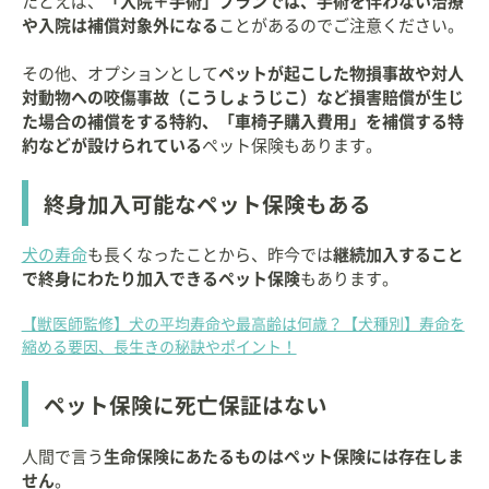
たとえば、
「入院＋手術」プランでは、手術を伴わない治療
や入院は補償対象外になる
ことがあるのでご注意ください。
その他、オプションとして
ペットが起こした物損事故や対人
対動物への咬傷事故（こうしょうじこ）など損害賠償が生じ
た場合の補償をする特約、「車椅子購入費用」を補償する特
約などが設けられている
ペット保険もあります。
終身加入可能なペット保険もある
犬の寿命
も長くなったことから、昨今では
継続加入すること
で終身にわたり加入できるペット保険
もあります。
【獣医師監修】犬の平均寿命や最高齢は何歳？【犬種別】寿命を
縮める要因、長生きの秘訣やポイント！
ペット保険に死亡保証はない
人間で言う
生命保険にあたるものはペット保険には存在しま
せん
。