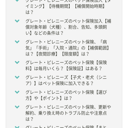
グレート・ピレニーズのペット保険加入【タ
イミング】【待機期間】【補償開始時期】
【hotto Professionalインタビュー】
は？
Professionalインタビュー Vol.1【成城こばやし動物
病院代表 小林元郎先生】
グレート・ピレニーズのペット保険加入【補
償対象年齢（犬種）、割合、告知、多頭飼
い】などの条件は？
グレート・ピレニーズのペット保険、「病
気」「手術」「入院・通院」の【補償範囲】
は？【夜間診療】【限度額】は？
グレート・ピレニーズのペット保険【保険
料】は毎月いくら？【保険証】はある？
グレート・ピレニーズ【子犬・老犬（シニ
ア）】はペット保険に加入できる？
グレート・ピレニーズのペット保険【選び
方】や【ポイント】は？
グレート・ピレニーズのペット保険、更新や
解約、乗り換え時のトラブル防止や注意点
は？
グレート・ピレニーズのペット保険【まと