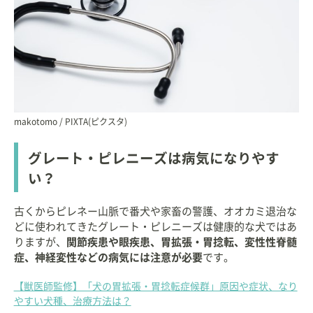
makotomo / PIXTA(ピクスタ)
グレート・ピレニーズは病気になりやす
い？
古くからピレネー山脈で番犬や家畜の警護、オオカミ退治な
どに使われてきたグレート・ピレニーズは健康的な犬ではあ
りますが、
関節疾患や眼疾患、胃拡張・胃捻転、変性性脊髄
症、神経変性などの病気には注意が必要
です。
【獣医師監修】「犬の胃拡張・胃捻転症候群」原因や症状、なり
やすい犬種、治療方法は？