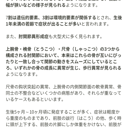
幅が狭いなどの様子が見られる
ようになります。
7
割は遺伝的要素、3割は環境的要素が関係する
とされ、
生後
1年未満の若齢で症状が出ることが多い
と言われます。
また、
肘関節異形成症
も大型犬に多く見られます。
上腕骨・橈骨（とうこつ）・尺骨（しゃっこつ）の3つから
構成される肘関節において、本来はこれらの骨が互いにぴっ
たりと一致し合って関節の動きをスムーズにしているとこ
ろ、いずれかの骨の成長に異常が生じ、歩行異常が見られる
ようになります。
尺骨の鈎状突起の異常、上腕骨の内側関節面の軟骨異常、骨
同士の不整合などいくつかの病態があり、それらが重なって
いるケースもあるといいます。
生後5ヶ月～10ヶ月頃に発症することが多く、症状は軽度か
ら重度のものまであり、前肢の跛行（はこう）の他、歩く時
に頭が上下する、前肢の片脚にしか体重をかけない、前肢が