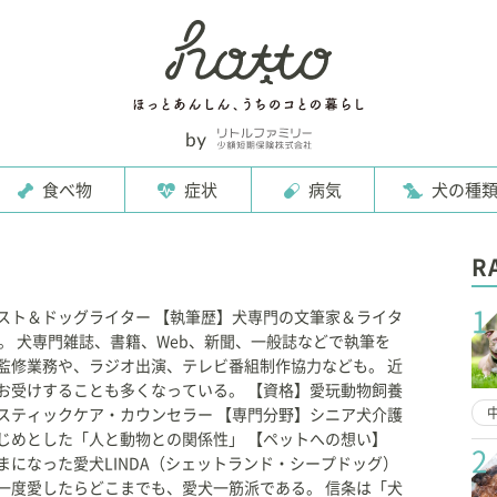
食べ物
症状
病気
犬の種
R
1
スト＆ドッグライター 【執筆歴】犬専門の文筆家＆ライタ
上。 犬専門雑誌、書籍、Web、新聞、一般誌などで執筆を
監修業務や、ラジオ出演、テレビ番組制作協力なども。 近
お受けすることも多くなっている。 【資格】愛玩動物飼養
スティックケア・カウンセラー 【専門分野】シニア犬介護
じめとした「人と動物との関係性」 【ペットへの想い】
2
まになった愛犬LINDA（シェットランド・シープドッグ）
一度愛したらどこまでも、愛犬一筋派である。 信条は「犬