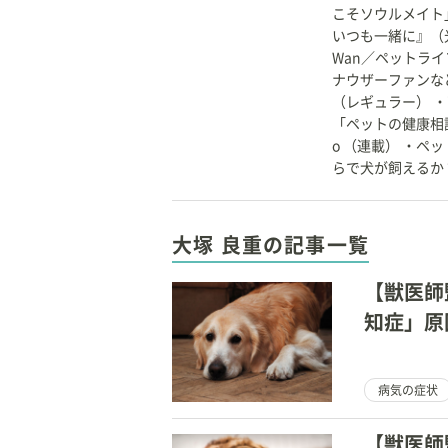
こそソウルメイト
いつも一緒に』（光
Wan／ペットラ
ナウザーファンなど
（レギュラー） 
「ペットの健康相談」
o （連載） ・
らで犬が飼えるか
大塚 良重の記事一覧
【獣医師
知症」原
病気の症状
【獣医師