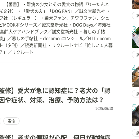
」 【著書】 ・難病の少女とその愛犬の物語『りーたんと
文社） ・「愛犬の友」「DOG FAN」／誠文堂新光社 ・
イフ社 （レギュラー） ・柴犬ファン、チワワファン、シュ
MOOK本シリーズ／誠文堂新光社 ・DOG Days／海苑社
3
・高齢犬ケアハンドブック／誠文堂新光社 ・暮しの手帖
／暮しの手帖社 ・docomo iコンシェル／NTT docom
ペット（夕刊）／読売新聞社 ・リクルートナビ「忙しい１人暮
？」／リクルート
4
監修】愛犬が急に認知症に？老犬の「認
因や症状、対策、治療、予防方法は？
5
2025/06/18
寿命
監修】老犬の便秘が心配、何日が動物病