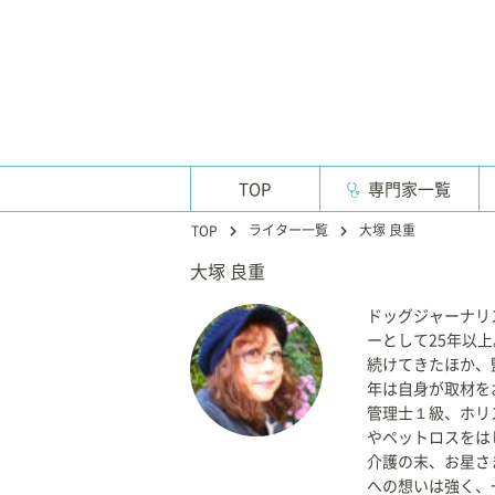
TOP
専門家一覧
ライター一覧
大塚 良重
TOP
大塚 良重
ドッグジャーナリ
ーとして25年以
続けてきたほか、
年は自身が取材を
管理士１級、ホリ
やペットロスをは
介護の末、お星さ
への想いは強く、