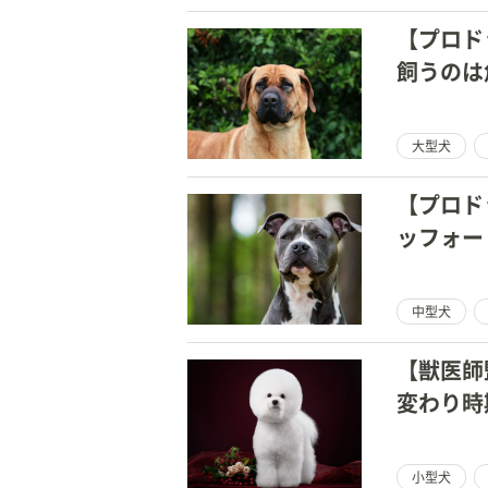
【プロド
飼うのは
大型犬
【プロド
ッフォー
中型犬
【獣医師
変わり時
小型犬