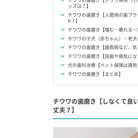
チワワの歯磨き【チワワ専用（小
【所属】
ッズは？】
◆
日本小動物歯科研
チワワの歯磨き【人間用の歯ブラ
◆
公益社団法人 日
K？】
◆財団法人 動物臨
チワワの歯磨き【噛む・暴れる・
◆
公益財団法人 動
チワワの子犬（赤ちゃん）・老犬
◆
日本獣医療倫理研究
◆
NPO法人 高齢
チワワの歯磨き【歯周病など、気
◆
日本獣医臨床病理
チワワの歯磨き【虫歯や病気にな
◆社団法人 日本動
犬の歯科治療【ペット保険は適用
◆
世界動物病院協会
◆
日本動物病院会
チワワの歯磨き【まとめ】
◆小動物臨床研究会
◆PCM 研究会
その他の会に所属し
チワワの歯磨き【しなくて良
丈夫？】
◇
岩手大学 農学部
◇
帝京科学大学 生
～）
◇
日本大学 生物資