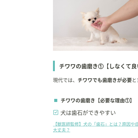
～）
【編著】
「基礎から学ぶ小動物の歯
「基礎から学ぶ小動物の歯
チワワの歯磨き①【しなくて良
現代では、
チワワでも歯磨きが必要
と
チワワの歯磨き【必要な理由①】
犬は歯石ができやすい
【獣医師監修】犬の「歯石」とは？原因や
大丈夫？