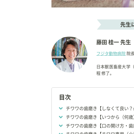
先生
藤田 桂一 先生
フジタ動物病院
院
日本獣医畜産大学
程 修了。
1988年に埼玉県上
目次
同病院の院長として
スタッフとともに活
チワワの歯磨き【しなくて良い？
チワワの歯磨き【いつから（何歳
【資格】
チワワの歯磨き【口の開け方・歯
◇
獣医師