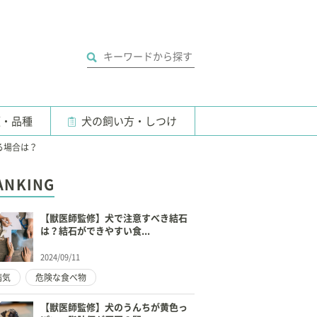
類・品種
犬の飼い方・しつけ
る場合は？
ANKING
【獣医師監修】犬で注意すべき結石
は？結石ができやすい食...
2024/09/11
病気
危険な食べ物
【獣医師監修】犬のうんちが黄色っ