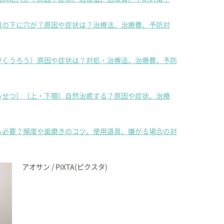
目の下に穴が？原因や症状は？治療法、治療費、予防対
びくうろう）原因や症状は？対処・治療法、治療費、予防
っせつ）（上・下顎）自然治癒する？原因や症状、治療
ら必要？頻度や歯磨きのコツ、使用道具、嫌がる場合の対
アオサン / PIXTA(ピクスタ)