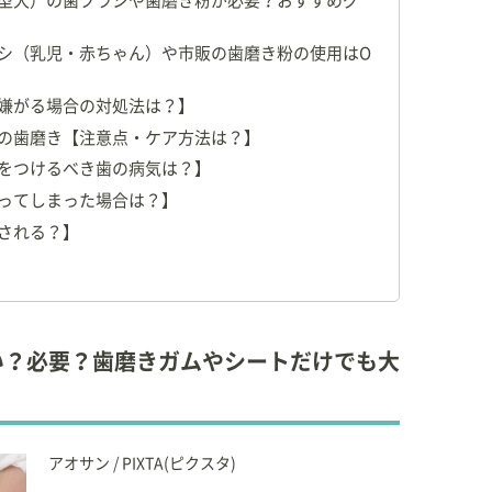
型犬）の歯ブラシや歯磨き粉が必要？おすすめグ
究会
会長
シ（乳児・赤ちゃん）や市販の歯磨き粉の使用はO
本獣医学会
評議員
床医学会 理事
嫌がる場合の対処法は？】
物臨床医学研究所
評議員
の歯磨き【注意点・ケア方法は？】
会（JAMLAS）
理事
者のペット飼育支援獣医師ネットワーク
理事
をつけるべき歯の病気は？】
学会
評議員
ってしまった場合は？】
物病院福祉協会
される？】
さくら会
、研究活動を精力的に行っている。
い？必要？歯磨きガムやシートだけでも大
獣医学科 非常勤講師（2008～2012年）
命環境学部 アニマルサイエンス学科
非常勤講師（2012年
アオサン / PIXTA(ピクスタ)
源科学部 獣医学科 高度臨床獣医学
非常勤講師（2013年