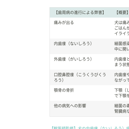
【歯周病の進行による弊害】
【概要
痛みが出る
犬は痛
ごはん
イライ
内歯瘻（ないしろう）
細菌感
中に開
外歯瘻（がいしろう）
内歯瘻
まう状
口腔鼻腔瘻（こうくうびくう
内歯瘻
ろう）
ながっ
顎骨の骨折
下顎（
で下顎
他の病気への影響
細菌の
腎臓病
【獣医師監修】犬の内歯瘻（ないしろう）