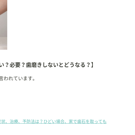
科診療 Vol.1」interzoo
科診療 Vol.2」interzoo
い？必要？歯磨きしないとどうなる？】
言われています。
症状、治療、予防法は？ひどい場合、家で歯石を取っても