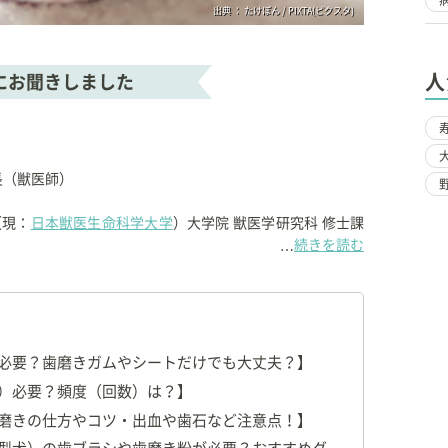
出典 ： たけぽん / PIXTA(ピクスタ)
人
にお聞きしました
長（獣医師）
（現：
日本獣医生命科学大学
）大学院 獣医学研究科 修士課
続きを読む
…
尾市で
フジタ動物病院
を開院する。
、獣医師15名、AHT・トリマー・受付31名、総勢46名の
躍している。
必要？歯磨きガムやシートだけでも大丈夫？】
）必要？頻度（回数）は？】
磨きの仕方やコツ・出血や歯石など注意点！】