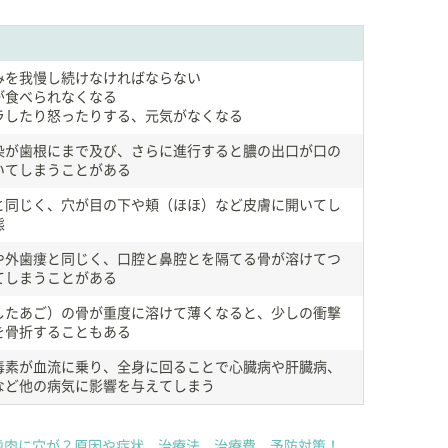
】
みを我慢し続けなければならない
が食べられなくなる
ラしたり怒ったりする、元気がなくなる
染が歯根にまで及び、さらに進行すると膿の出口が口の
いてしまうことがある
と同じく、穴が目の下や頬（ほほ）など皮膚に開いてし
態
や外歯瘻と同じく、口腔と鼻腔とを隔てる骨が溶けてつ
てしまうことがある
したあご）の骨が重度に溶けて薄くなると、少しの衝撃
を骨折することもある
毒素が血流に乗り、全身に回ることで心臓病や肝臓病、
など他の病気に影響を与えてしまう
歯肉に穴が？原因や症状、治療法、治療費、予防対策！