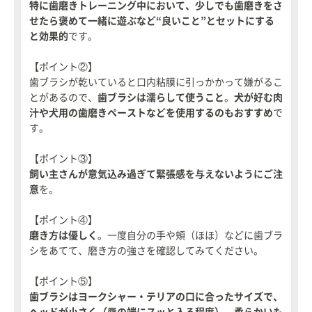
特に歯磨きトレーニング中において、少しでも歯磨きをさ
せたら褒めて一緒に遊ぶなど“良いこと”とセットにする
と効果的
です。
【ポイント②】
歯ブラシが乾いていると口内粘膜に引っかかって嫌がるこ
とがあるので、
歯ブラシは濡らして使うこと
。
犬が好む肉
汁や犬用の歯磨きペーストなどを使用するのもおすすめ
で
す。
【ポイント③】
飼い主さんが意気込み過ぎて緊張感を与えないようにご注
意
を。
【ポイント④】
磨き方は優しく
。一度自分の手や頬（ほほ）などに歯ブラ
シをあてて、磨き方の強さを確認してみてください。
【ポイント⑤】
歯ブラシはヨークシャー・テリアの口に合ったサイズで、