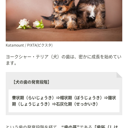
Katamount / PIXTA(ピクスタ)
ヨークシャー・テリア（犬）の歯は、密かに成長を始めてい
ます。
【犬の歯の発育段階】
蕾状期（らいじょうき）⇒帽状期（ぼうじょうき）⇒鐘状
期（しょうじょうき）⇒石灰化期（せっかいき）
という歯の発育段階を経て、
“歯の芽”
である
「歯胚（しは