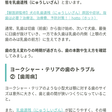
態を乳歯遺残（にゅうしいざん）
と言います。
【獣医師監修】犬の乳歯遺残（にゅうしいざん）原因や症状、抜
歯は必要？治療法、治療費、予防対策！｜hotto（ホット）
通常、乳歯は切歯（前歯）から抜け始め、次いで犬歯、最後
に臼歯が抜けていき、一方で永久歯は乳歯の内側（上顎の犬
歯のみは乳歯の前方）に生えてきます。
歯の生え変わりの時期が過ぎたら、歯の本数や生え方を確認
してみましょう。
ヨークシャー・テリアの歯のトラブル
②【歯周病】
ヨークシャー・テリアのような小型犬は顎に対する歯のサイ
ズは意外に大きく、歯と歯の間が狭いつくりになっているこ
と。
また、
乳歯遺残（にゅうしいざん）
が起こりやすく、その場