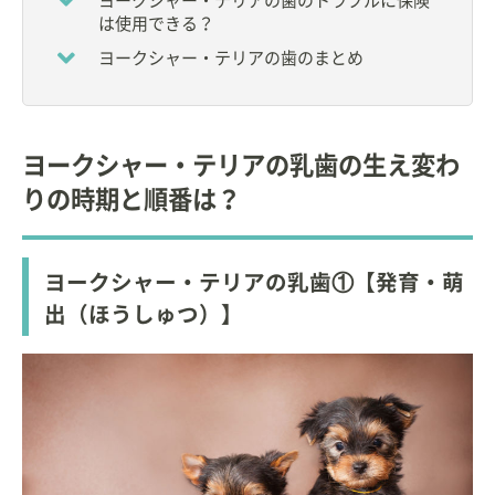
ヨークシャー・テリアの歯のトラブルに保険
◆
日本獣医臨床病理学会
評議員
は使用できる？
◆社団法人 日本動物病院福祉協会
◆
世界動物病院協会
ヨークシャー・テリアの歯のまとめ
◆
日本動物病院会
◆小動物臨床研究会さくら会
◆PCM 研究会
ヨークシャー・テリアの乳歯の生え変わ
その他の会に所属し、研究活動を精力的に行ってい
る。
りの時期と順番は？
◇
岩手大学 農学部
獣医学科 非常勤講師（2008～
2012年）
ヨークシャー・テリアの乳歯①【発育・萌
◇
帝京科学大学 生命環境学部 アニマルサイエンス学
科
非常勤講師（2012年～）
出（ほうしゅつ）】
◇
日本大学 生物資源科学部 獣医学科 高度臨床獣医学
非常勤講師（2013年～）
【編著】
「基礎から学ぶ小動物の歯科診療 Vol.1」interzoo
「基礎から学ぶ小動物の歯科診療 Vol.2」interzoo