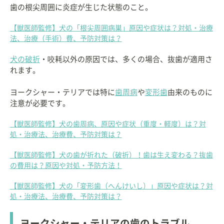
歯の根尖周囲に炎症が生じた状態のこと。
【獣医師監修】犬の「根尖周囲病巣」原因や症状は？対処・治療
法、治療（手術）費、予防対策は？
犬の破折
・咬耗以外の原因では、多くの場合、抜歯が適用さ
れます。
ヨークシャー・テリアでは特に
歯周病
や
変形歯
由来のものに
注意が必要です。
【獣医師監修】犬の歯周病、原因や症状（重度・軽度）は？対
処・治療法、治療費、予防対策は？
【獣医師監修】犬の歯が折れた（破折）！歯は生え変わる？抜歯
の費用は？原因や対処・予防方法！
【獣医師監修】犬の「変形歯（へんけいし）」原因や症状は？対
処・治療法、治療費、予防対策は？
ヨークシャー・テリアの歯のトラブル