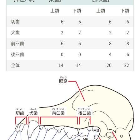
上顎
下顎
上顎
下顎
切歯
6
6
6
6
犬歯
2
2
2
2
前臼歯
6
6
8
8
後臼歯
0
0
4
6
全体
14
14
20
22