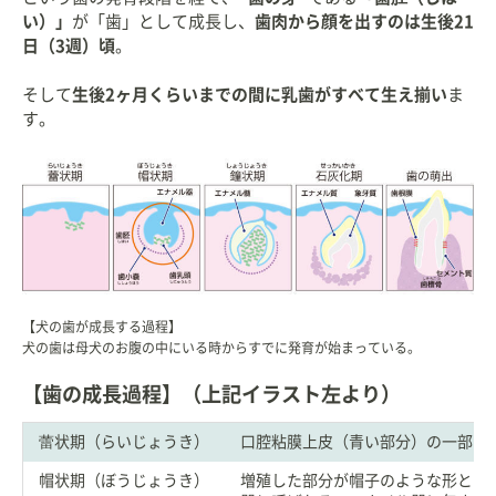
い）」
が「歯」として成長し、
歯肉から顔を出すのは生後21
日（3週）頃
。
そして
生後2ヶ月くらいまでの間に乳歯がすべて生え揃い
ま
す。
【犬の歯が成長する過程】
犬の歯は母犬のお腹の中にいる時からすでに発育が始まっている。
【歯の成長過程】（上記イラスト左より）
蕾状期（らいじょうき）
口腔粘膜上皮（青い部分）の一部が
帽状期（ぼうじょうき）
増殖した部分が帽子のような形とな