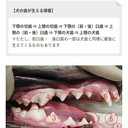
【犬の歯が生える順番】
下顎の切歯 ⇒ 上顎の切歯 ⇒ 下顎の（前・後）臼歯 ⇒ 上
顎の（前・後）臼歯 ⇒ 下顎の犬歯 ⇒ 上顎の犬歯
※ただし、前臼歯・ 後臼歯の一部は犬歯と同様に最後に
生えてくるものもあります