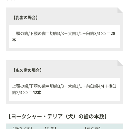
【乳歯の場合】
上顎の歯/下顎の歯＝切歯3/3＋犬歯1/1＋臼歯3/3×2＝
28
本
【永久歯の場合】
上顎の歯/下顎の歯＝切歯3/3＋犬歯1/1＋前臼歯4/4＋後臼
歯2/3×2＝
42本
【ヨークシャー・テリア（犬）の歯の本数】
【単位／本】
【乳歯】
【永久歯】