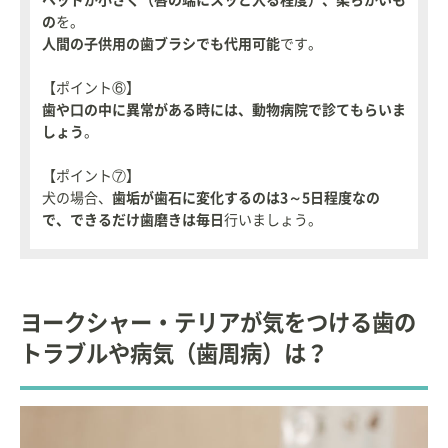
ヘッドが小さく（唇の端にスッと入る程度）、柔らかいも
の
を。
人間の子供用の歯ブラシでも代用可能
です。
【ポイント⑥】
歯や口の中に異常がある時には、動物病院で診てもらいま
しょう
。
【ポイント⑦】
犬の場合、
歯垢が歯石に変化するのは3～5日程度なの
で、できるだけ歯磨きは毎日
行いましょう。
ヨークシャー・テリアが気をつける歯の
トラブルや病気（歯周病）は？