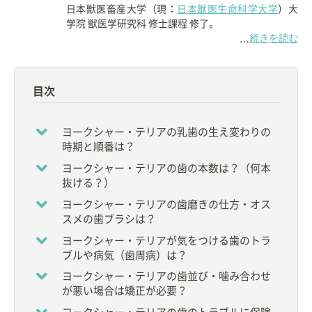
日本獣医畜産大学（現：
日本獣医生命科学大学
）大
学院 獣医学研究科 修士課程 修了。
続きを読む
…
1988年に埼玉県上尾市で
フジタ動物病院
を開院す
る。
目次
同病院の院長として、獣医師15名、AHT・トリマ
ー・受付31名、総勢46名のスタッフとともに活躍し
ている。
ヨークシャー・テリアの乳歯の生え変わりの
時期と順番は？
【資格】
ヨークシャー・テリアの歯の本数は？（何本
◇
獣医師
抜ける？）
【所属】
ヨークシャー・テリアの歯磨きの仕方・オス
◆
日本小動物歯科研究会
会長
スメの歯ブラシは？
◆
公益社団法人 日本獣医学会
評議員
ヨークシャー・テリアが気をつける歯のトラ
◆財団法人 動物臨床医学会 理事
ブルや病気（歯周病）は？
◆
公益財団法人 動物臨床医学研究所
評議員
◆
日本獣医療倫理研究会（JAMLAS）
理事
ヨークシャー・テリアの歯並び・噛み合わせ
◆
NPO法人 高齢者のペット飼育支援獣医師ネットワ
が悪い場合は矯正が必要？
ーク
理事