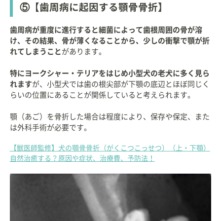
⑤【歯周病に起因する顎骨骨折】
歯周病が重度に進行すると細菌によって歯根周囲の骨が溶
け、その結果、骨が薄くなることから、少しの衝撃で顎が折
れてしまうこと
があります。
特にヨークシャー・テリアをはじめ小型犬の老犬に多く見ら
れます
が、小型犬では歯の根尖部が下顎の底辺とほぼ同じく
らいの位置にあることが関係していると考えられます。
顎（あご）を骨折した場合は程度により、保存や保定、また
は外科手術が必要です。
【獣医師監修】犬の顎骨骨折（がくこつこっせつ）（上・下顎）
自然治癒する？原因や症状、治療費、予防法！