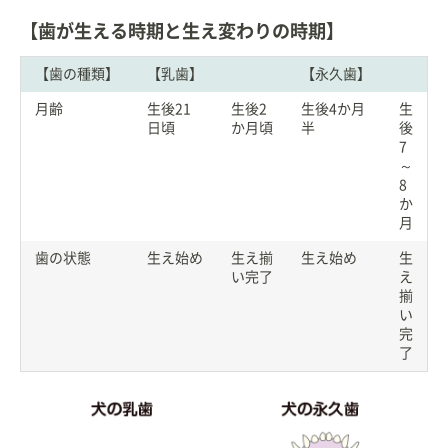
【歯が生える時期と生え変わりの時期】
【歯の種類】
【乳歯】
【永久歯】
月齢
生後21
生後2
生後4か月
生
日頃
か月頃
半
後
7
～
8
か
月
歯の状態
生え始め
生え揃
生え始め
生
い完了
え
揃
い
完
了