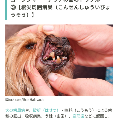
③【根尖周囲病巣（こんせんしゅういびょ
うそう）】
iStock.com/Ihar Halavach
犬の歯周病
や、
破折（はせつ）
・咬耗（こうもう）による歯
髄の露出、吸収病巣、う蝕（虫歯）、
変形歯
などに起因し、