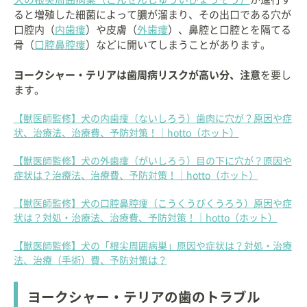
ると増殖した細菌によって膿が溜まり、その出口である穴が
口腔内（
内歯瘻
）や皮膚（
外歯瘻
）、鼻腔と口腔とを隔てる
骨（
口腔鼻腔瘻
）などに開いてしまうことがあります。
ヨークシャー・テリアは歯周病リスクが高い分、注意
を要し
ます。
【獣医師監修】犬の内歯瘻（ないしろう）歯肉に穴が？原因や症
状、治療法、治療費、予防対策！｜hotto（ホット）
【獣医師監修】犬の外歯瘻（がいしろう）目の下に穴が？原因や
症状は？治療法、治療費、予防対策！｜hotto（ホット）
【獣医師監修】犬の口腔鼻腔瘻（こうくうびくうろう）原因や症
状は？対処・治療法、治療費、予防対策！｜hotto（ホット）
【獣医師監修】犬の「根尖周囲病巣」原因や症状は？対処・治療
法、治療（手術）費、予防対策は？
ヨークシャー・テリアの歯のトラブル