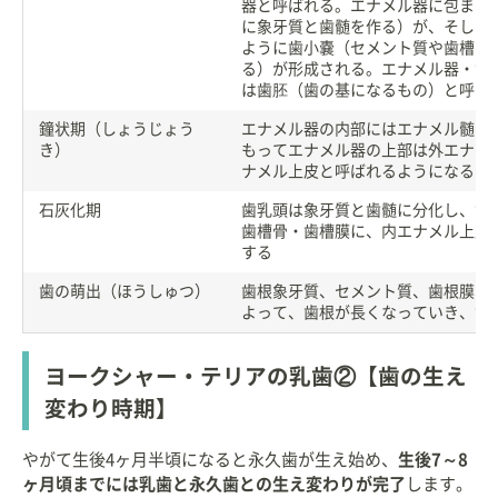
器と呼ばれる。エナメル器に包まれ
に象牙質と歯髄を作る）が、そして
ように歯小嚢（セメント質や歯槽骨
る）が形成される。エナメル器・歯
は歯胚（歯の基になるもの）と呼ば
鐘状期（しょうじょう
エナメル器の内部にはエナメル髄が
き）
もってエナメル器の上部は外エナメ
ナメル上皮と呼ばれるようになる
石灰化期
歯乳頭は象牙質と歯髄に分化し、歯
歯槽骨・歯槽膜に、内エナメル上皮
する
歯の萌出（ほうしゅつ）
歯根象牙質、セメント質、歯根膜、
よって、歯根が長くなっていき、歯
ヨークシャー・テリアの乳歯②【歯の生え
変わり時期】
やがて生後4ヶ月半頃になると永久歯が生え始め、
生後7～8
ヶ月頃までには乳歯と永久歯との生え変わりが完了
します。