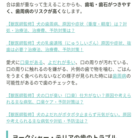
合は歯が重なって生えることからも、
歯垢・歯石がつきやす
く、歯周病のリスクが高く
なします。
【獣医師監修】犬の歯周病、原因や症状（重度・軽度）は？対
処・治療法、治療費、予防対策は？
【獣医師監修】犬の乳歯遺残（にゅうしいざん）原因や症状、抜
歯は必要？治療法、治療費、予防対策！
愛犬に
口臭がある
、
よだれが多い
、口の周りが汚れている、
口の周りに触れるのを嫌がる、片側の歯で物を噛む、ごはん
をうまく食べられないなどの様子が見られた時には
歯周病
の
可能性があるので歯のチェックを。
【獣医師監修】犬の口が臭い（口臭）仕方がない？原因や考えら
れる主な病気、口臭ケア・予防対策は？
【獣医師監修】犬のよだれがポタポタ止まらず元気がない。原因
や考えられる主な病気や対処・予防法は？
ヨークシャー・テリアの歯のトラブル