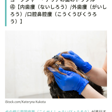
④【内歯瘻（ないしろう）/外歯瘻（がいし
ろう）/口腔鼻腔瘻（こうくうびくうろ
う）】
iStock.com/Kateryna Kukota
犬の根尖周囲病巣（こんせんしゅういびょうそう）
が進行す