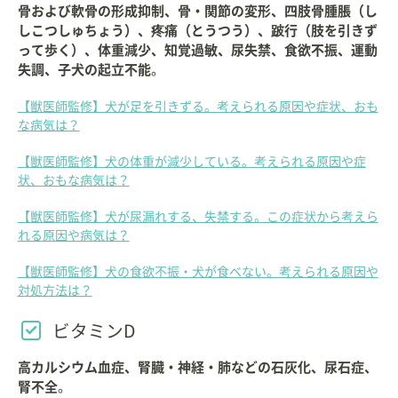
骨および軟骨の形成抑制、骨・関節の変形、四肢骨腫脹（し
しこつしゅちょう）、疼痛（とうつう）、跛行（肢を引きず
って歩く）、体重減少、知覚過敏、尿失禁、食欲不振、運動
失調、子犬の起立不能
。
【獣医師監修】犬が足を引きずる。考えられる原因や症状、おも
な病気は？
【獣医師監修】犬の体重が減少している。考えられる原因や症
状、おもな病気は？
【獣医師監修】犬が尿漏れする、失禁する。この症状から考えら
れる原因や病気は？
【獣医師監修】犬の食欲不振・犬が食べない。考えられる原因や
対処方法は？
ビタミンD
高カルシウム血症、腎臓・神経・肺などの石灰化、尿石症、
腎不全
。