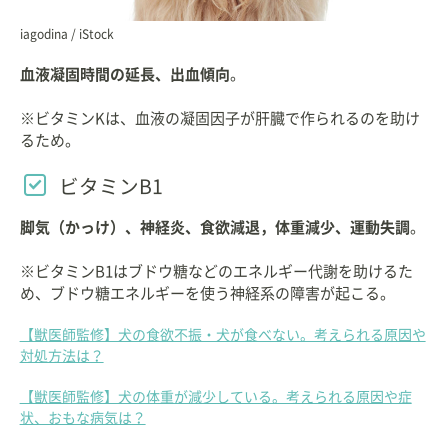
iagodina / iStock
血液凝固時間の延長、出血傾向
。
※ビタミンKは、血液の凝固因子が肝臓で作られるのを助け
るため。
ビタミンB1
脚気（かっけ）、神経炎、食欲減退，体重減少、運動失調
。
※ビタミンB1はブドウ糖などのエネルギー代謝を助けるた
め、ブドウ糖エネルギーを使う神経系の障害が起こる。
【獣医師監修】犬の食欲不振・犬が食べない。考えられる原因や
対処方法は？
【獣医師監修】犬の体重が減少している。考えられる原因や症
状、おもな病気は？