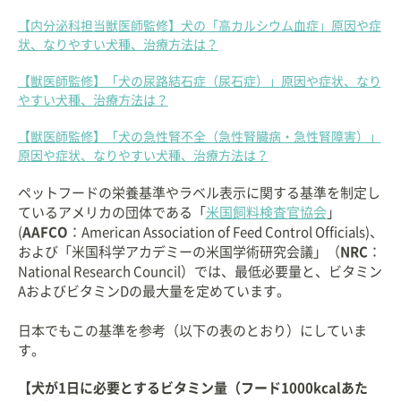
【内分泌科担当獣医師監修】犬の「高カルシウム血症」原因や症
状、なりやすい犬種、治療方法は？
【獣医師監修】「犬の尿路結石症（尿石症）」原因や症状、なり
やすい犬種、治療方法は？
【獣医師監修】「犬の急性腎不全（急性腎臓病・急性腎障害）」
原因や症状、なりやすい犬種、治療方法は？
ペットフードの栄養基準やラベル表示に関する基準を制定し
ているアメリカの団体である「
米国飼料検査官協会
」
(
AAFCO
：American Association of Feed Control Officials)、
および「米国科学アカデミーの米国学術研究会議」（
NRC
：
National Research Council）では、最低必要量と、ビタミン
AおよびビタミンDの最大量を定めています。
日本でもこの基準を参考（以下の表のとおり）にしていま
す。
【犬が1日に必要とするビタミン量（フード1000kcalあた