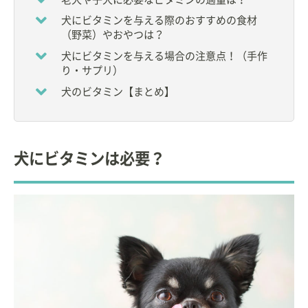
2006年より
日本獣医生命科学大学
・獣医保健看護学
科で動物看護師の教育に当たる。
犬にビタミンを与える際のおすすめの食材
教育：獣医内科学、獣医内分泌学、動物栄養学、動
（野菜）やおやつは？
物臨床看護学など
犬にビタミンを与える場合の注意点！（手作
研究：動物の代謝・内分泌学、栄養学
り・サプリ）
犬のビタミン【まとめ】
犬にビタミンは必要？