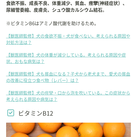
食欲不振、成長不良、体重減少、貧血、痙攣(神経症状）、
尿細管委縮、皮膚炎、シュウ酸カルシウム結石
。
※ビタミンB6はアミノ酸代謝を助けるため。
【獣医師監修】犬の食欲不振・犬が食べない。考えられる原因や
対処方法は？
【獣医師監修】犬の体重が減少している。考えられる原因や症
状、おもな病気は？
【獣医師監修】犬も貧血になる？子犬から老犬まで、愛犬の貧血
の改善に役立つ食べ物（レバー）は？
【獣医師監修】犬の痙攣・口から泡を吹いている。この症状から
考えられる原因や病気は？
ビタミンB12