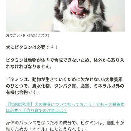
おでか犬 / PIXTA(ピクスタ)
犬にビタミンは必要
です！
ビタミンは動物が体内で合成できないため、体外から取り入
れなければなりません
。
ビタミンは、
動物が生きていくために欠かせない5大栄養素
のひとつで、炭水化物、タンパク質、脂質、ミネラル以外の
有機化合物
です。
【獣医師監修】犬の栄養について知っておこう！犬も三大栄養素
は必要？手作り食での注意点は？
身体のバランスを保つための成分で、ビタミンは、自動車が
動くための「オイル」にたとえられます。