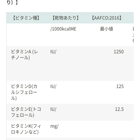
り）】
【ビタミン種】
【乾物あたり】
【AAFCO:2016】
/1000kcalME
最小値
最
大
値
ビタミンA (レ
IU/
1250
6
チノール)
2
5
0
0
ビタミンD(カ
IU/
125
7
ルシフェロー
5
ル)
0
ビタミンE(トコ
IU/
12.5
フェロール)
ビタミンK(フィ
mg/
ロキノンなど)