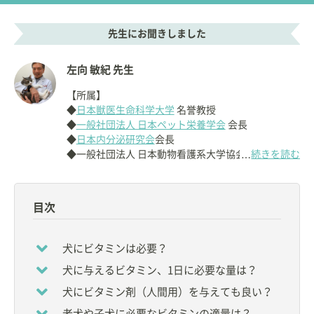
先生にお聞きしました
左向 敏紀 先生
【所属】
◆
日本獣医生命科学大学
名誉教授
◆
一般社団法人 日本ペット栄養学会
会長
◆
日本内分泌研究会
会長
◆一般社団法人 日本動物看護系大学協会会長
続きを読む
…
【資格】
◇
獣医師
目次
【経歴】
日本獣医畜産大学
（現：
日本獣医生命科学大学
）卒
犬にビタミンは必要？
業後大学に残り、馬、牛，小動物の消化器・内分
犬に与えるビタミン、1日に必要な量は？
泌・代謝性疾患の研究を行う。
1990年小動物栄養学に関する研修のために
アメリカ
犬にビタミン剤（人間用）を与えても良い？
オハイオ州立大学
に留学。
老犬や子犬に必要なビタミンの適量は？