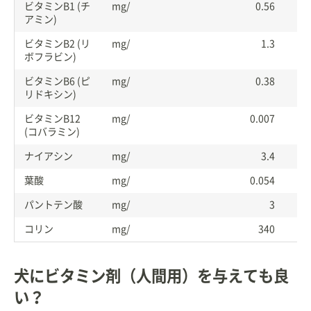
ビタミンB1 (チ
mg/
0.56
アミン)
ビタミンB2 (リ
mg/
1.3
ボフラビン)
ビタミンB6 (ピ
mg/
0.38
リドキシン)
ビタミンB12
mg/
0.007
(コバラミン)
ナイアシン
mg/
3.4
葉酸
mg/
0.054
パントテン酸
mg/
3
コリン
mg/
340
犬にビタミン剤（人間用）を与えても良
い？