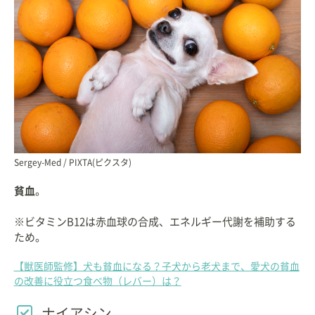
Sergey-Med / PIXTA(ピクスタ)
貧血
。
※ビタミンB12は赤血球の合成、エネルギー代謝を補助する
ため。
【獣医師監修】犬も貧血になる？子犬から老犬まで、愛犬の貧血
の改善に役立つ食べ物（レバー）は？
ナイアシン