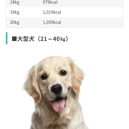
18kg
979kcal
19kg
1,019kcal
20kg
1,059kcal
■大型犬（21～40㎏）