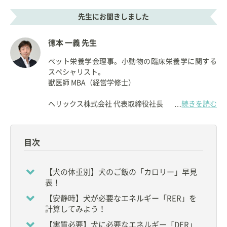
先生にお聞きしました
徳本 一義 先生
ペット栄養学会理事。小動物の臨床栄養学に関する
スペシャリスト。
獣医師 MBA（経営学修士）
ヘリックス株式会社 代表取締役社長
続きを読む
…
【資格】
◇
獣医師
目次
【所属】
◆
ペット栄養学会
理事
【犬の体重別】犬のご飯の「カロリー」早見
◆
一般社団法人ペットフード協会
新資格検定制度実
表！
行委員会 委員長
【安静時】犬が必要なエネルギー「RER」を
◆
日本獣医生命科学大学
非常勤講師
計算してみよう！
◆
帝京科学大学
非常勤講師
など
【実質必要】犬に必要なエネルギー「DER」