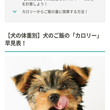
を計算しよう！
大学卒業後、小動物臨床に従事。
カロリーからご飯の量に換算する方法！
その後、ペットフードメーカーに入社し、小動物臨
床栄養学に関する研究、情報発信を中心とした活動
を行う。
【犬の体重別】犬のご飯の「カロリー」
現在は、獣医療・教育関連のコンサルタントとして
早見表！
の活動。ペットの栄養に関する団体の要職を務め
る。
自宅で９頭の猫と暮らす愛猫家。