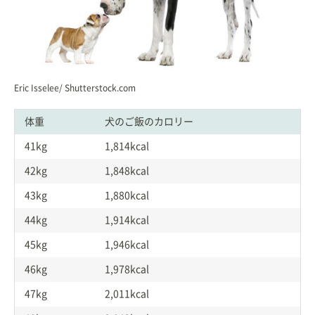
Eric Isselee/ Shutterstock.com
体重
犬のご飯のカロリー
41kg
1,814kcal
42kg
1,848kcal
43kg
1,880kcal
44kg
1,914kcal
45kg
1,946kcal
46kg
1,978kcal
47kg
2,011kcal