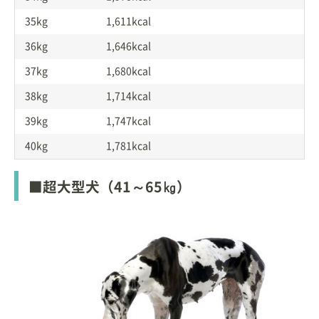
35kg
1,611kcal
36kg
1,646kcal
37kg
1,680kcal
38kg
1,714kcal
39kg
1,747kcal
40kg
1,781kcal
■超大型犬（41～65㎏）