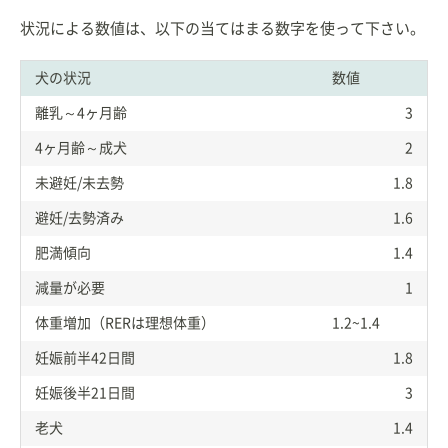
状況による数値は、以下の当てはまる数字を使って下さい。
犬の状況
数値
離乳～4ヶ月齢
3
4ヶ月齢～成犬
2
未避妊/未去勢
1.8
避妊/去勢済み
1.6
肥満傾向
1.4
減量が必要
1
体重増加（RERは理想体重）
1.2~1.4
妊娠前半42日間
1.8
妊娠後半21日間
3
老犬
1.4