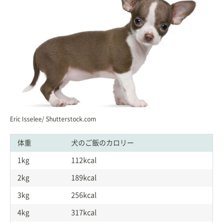
Eric Isselee/ Shutterstock.com
体重
犬のご飯のカロリー
1kg
112kcal
2kg
189kcal
3kg
256kcal
4kg
317kcal