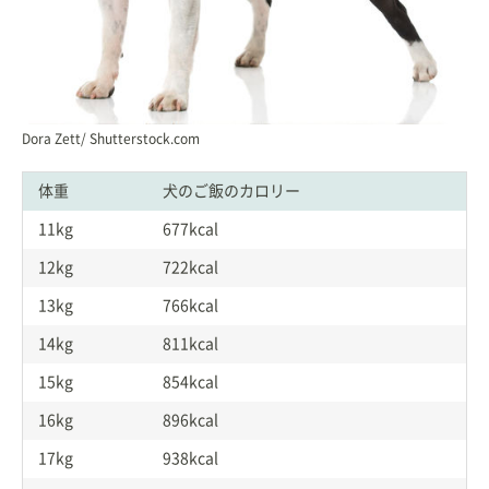
Dora Zett/ Shutterstock.com
体重
犬のご飯のカロリー
11kg
677kcal
12kg
722kcal
13kg
766kcal
14kg
811kcal
15kg
854kcal
16kg
896kcal
17kg
938kcal