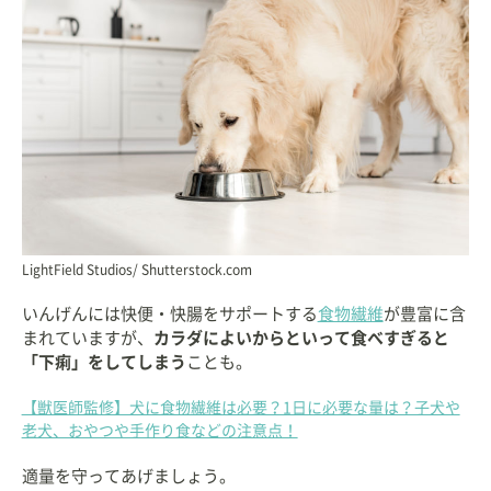
LightField Studios/ Shutterstock.com
いんげんには快便・快腸をサポートする
食物繊維
が豊富に含
まれていますが、
カラダによいからといって食べすぎると
「下痢」をしてしまう
ことも。
【獣医師監修】犬に食物繊維は必要？1日に必要な量は？子犬や
老犬、おやつや手作り食などの注意点！
適量を守ってあげましょう。