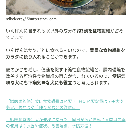
mikeledray/ Shutterstock.com
いんげんに含まれる水以外の成分の
約3割を食物繊維
が占め
ています。
いんげんはサヤごとに食べるものなので、
豊富な食物繊維を
カラダに摂り入れる
ことができます。
便のかさを増し、便通を促す不溶性食物繊維と、腸内環境を
改善する可溶性食物繊維の両方が含まれているので、
便秘気
味な犬にも下痢気味な犬にも役立つ
と考えられます。
【獣医師監修】犬に食物繊維は必要？1日に必要な量は？子犬や
老犬、おやつや手作り食などの注意点！
【獣医師監修】犬が便秘になった！何日からが便秘？人間用の薬
の使用は？原因や症状、改善解消、予防方法！