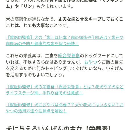
ム」や「リン」
も含まれています。
犬の高齢化が進むなかで、
丈夫な歯と骨をキープしておくこ
ことは、とても大事なこと
です。
【獣医師監修】犬の「歯」は何本？歯の構造や仕組みは？歯石や
歯周病の予防と健康的な歯を保つ秘訣！
これらの栄養素は、主食を
総合栄養食
のドッグフードにして
いれば、不足する心配はありませんが、
おやつ
やご飯の目先
を変えるために何かトッピングしてあげたいなら、いんげん
を活用するのもよいでしょう。
【獣医師監修】犬の栄養食「総合栄養食」とは？老犬や子犬など
ライフステージ別、手作り食での注意点！
【獣医師監修】犬におやつは必要？子犬や老犬にはいらない？お
やつの活用方法や注意点を解説！
犬に与えるいんげんの主な【栄養素】