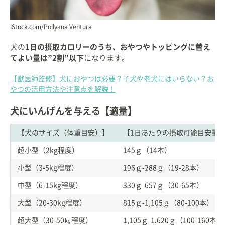
iStock.com/Pollyana Ventura
犬の
1日の摂取カロリーのうち、おやつやトッピングに替え
てよい量は”2割”以下
になります。
【獣医師監修】犬におやつは必要？子犬や老犬にはいらない？お
やつの活用方法や注意点を解説！
犬にいんげんを与える【適量】
【犬のサイズ（体重目安）】
【1日あたりの摂取可能目安量
超小型（2kg程度）
145ｇ（14本）
小型（3-5kg程度）
196ｇ-288ｇ（19-28本）
中型（6-15kg程度）
330ｇ-657ｇ（30-65本）
大型（20-30kg程度）
815ｇ-1,105ｇ（80-100本）
超大型（30-50㎏程度）
1,105ｇ-1,620ｇ（100-160本）