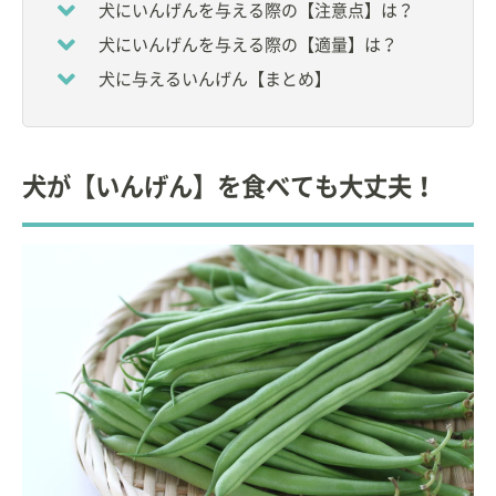
犬にいんげんを与える際の【注意点】は？
大学卒業後、小動物臨床に従事。
犬にいんげんを与える際の【適量】は？
その後、ペットフードメーカーに入社し、小動物臨
犬に与えるいんげん【まとめ】
床栄養学に関する研究、情報発信を中心とした活動
を行う。
現在は、獣医療・教育関連のコンサルタントとして
犬が【いんげん】を食べても大丈夫！
の活動。ペットの栄養に関する団体の要職を務め
る。
自宅で９頭の猫と暮らす愛猫家。