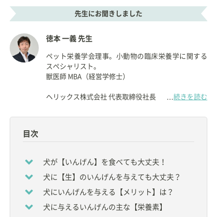
先生にお聞きしました
徳本 一義 先生
ペット栄養学会理事。小動物の臨床栄養学に関する
スペシャリスト。
獣医師 MBA（経営学修士）
ヘリックス株式会社 代表取締役社長
続きを読む
…
【資格】
◇
獣医師
目次
【所属】
◆
ペット栄養学会
理事
犬が【いんげん】を食べても大丈夫！
◆
一般社団法人ペットフード協会
新資格検定制度実
犬に【生】のいんげんを与えても大丈夫？
行委員会 委員長
◆
日本獣医生命科学大学
非常勤講師
犬にいんげんを与える【メリット】は？
◆
帝京科学大学
非常勤講師
犬に与えるいんげんの主な【栄養素】
など