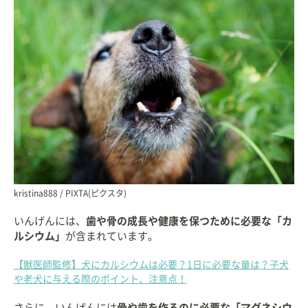
kristina888 / PIXTA(ピクスタ)
いんげんには、
歯や骨の成長や健康を保つために必要な「カ
ルシウム」
が含まれています。
【獣医師監修】犬にカルシウムは必要？1日に必要な量は？子犬
や老犬に与える際のポイント、注意点！
さらに、いんげんには
骨や歯を作るのに必要な「マグネシウ