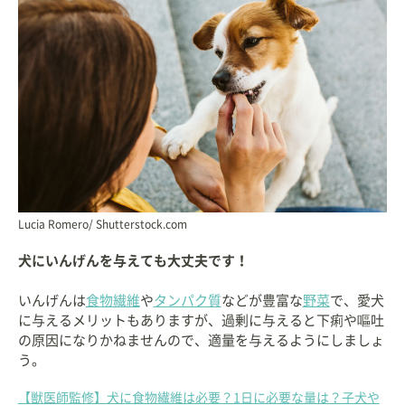
Lucia Romero/ Shutterstock.com
犬にいんげんを与えても大丈夫です！
いんげんは
食物繊維
や
タンパク質
などが豊富な
野菜
で、愛犬
に与えるメリットもありますが、過剰に与えると下痢や嘔吐
の原因になりかねませんので、適量を与えるようにしましょ
う。
【獣医師監修】犬に食物繊維は必要？1日に必要な量は？子犬や