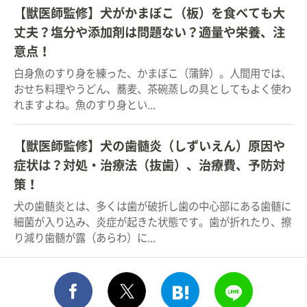
【獣医師監修】犬がかまぼこ（板）を食べても大
丈夫？塩分や添加剤は問題ない？適量や栄養、注
意点！
白身魚のすり身を練った、かまぼこ（蒲鉾）。人間用では、
おせち料理やうどん、蕎麦、茶碗蒸しの具としてもよく使わ
れますよね。魚のすり身とい...
【獣医師監修】犬の歯髄炎（しずいえん）原因や
症状は？対処・治療法（抜歯）、治療費、予防対
策！
犬の歯髄炎とは、多くは歯が破折し歯の中心部にある歯髄に
細菌が入り込み、炎症が起きた状態です。歯が折れたり、擦
り減り歯髄が露（あらわ）に...
シェア
このエントリーをはてな
送る