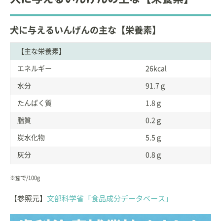
犬に与えるいんげんの主な【栄養素】
【主な栄養素】
エネルギー
26kcal
水分
91.7ｇ
たんぱく質
1.8ｇ
脂質
0.2ｇ
炭水化物
5.5ｇ
灰分
0.8ｇ
※茹で/100g
【参照元】
文部科学省「食品成分データベース」