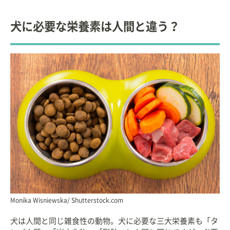
大学卒業後、小動物臨床に従事。
犬に必要な栄養素は人間と違う？
その後、ペットフードメーカーに入社し、小動物臨
床栄養学に関する研究、情報発信を中心とした活動
を行う。
現在は、獣医療・教育関連のコンサルタントとして
の活動。ペットの栄養に関する団体の要職を務め
る。
自宅で９頭の猫と暮らす愛猫家。
Monika Wisniewska/ Shutterstock.com
犬は人間と同じ雑食性の動物。犬に必要な三大栄養素も「タ