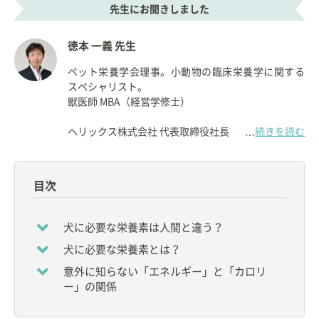
先生にお聞きしました
徳本 一義 先生
ペット栄養学会理事。小動物の臨床栄養学に関する
スペシャリスト。
獣医師 MBA（経営学修士）
ヘリックス株式会社 代表取締役社長
続きを読む
…
【資格】
◇
獣医師
目次
【所属】
◆
ペット栄養学会
理事
犬に必要な栄養素は人間と違う？
◆
一般社団法人ペットフード協会
新資格検定制度実
犬に必要な栄養素とは？
行委員会 委員長
◆
日本獣医生命科学大学
非常勤講師
意外に知らない「エネルギー」と「カロリ
◆
帝京科学大学
非常勤講師
ー」の関係
など