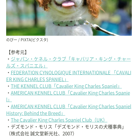
のびー / PIXTA(ピクスタ)
【参考元】
・
ジャパン・ケネル・クラブ「キャバリア・キング・チャー
ルズ・スパニエル」
・
FEDERATION CYNOLOGIQUE INTERNATIONALE 「CAVALI
ER KING CHARLES SPANIEL」
・
THE KENNEL CLUB「Cavalier King Charles Spaniel」
・
AMERICAN KENNEL CLUB「Cavalier King Charles Spanie
l」
・
AMERICAN KENNEL CLUB「Cavalier King Charles Spaniel
History: Behind the Breed」
・
The Cavalier King Charles Spaniel Club（UK）
・デズモンド・モリス「デズモンド・モリスの犬種事典」
（株式会社 誠文堂新光社、2007）