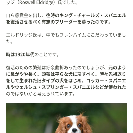
ッジ（Roswell Eldridge）氏でした。
自ら懸賞金を出し、
往時のキング・チャールズ・スパニエル
を復活させるべく有志のブリーダーを募った
のです。
エルドリッジ氏は、中でもブレンハイムにこだわっていまし
た。
時は1920年代
のことです。
復活のための繁殖は紆余曲折あったのでしょうが、
元のよう
に鼻がやや長く、頭蓋は平らな犬に戻すべく、時々先祖返り
をして生まれた旧タイプの犬をはじめ、コッカ―・スパニエ
ルやウェルシュ・スプリンガー・スパニエルなどが使われた
のではないかと考えられています。