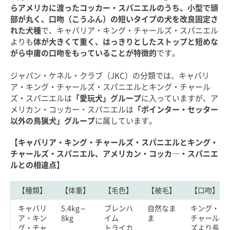
らアメリカに渡ったコッカー・スパニエルのうち、小型で頭
部が丸く、口吻（こうふん）の短いタイプの犬を改良固定さ
れた犬種
で、キャバリア・キング・チャールズ・スパニエル
よりも
体が大きくて重く、はっきりとしたストップと短めな
がら中庸の口吻をもっていることが特徴的
です。
ジャパン・ケネル・クラブ（JKC）の分類では、キャバリ
ア・キング・チャールズ・スパニエルとキング・チャール
ズ・スパニエルは
「愛玩犬」グループ
に入っていますが、ア
メリカン・コッカー・スパニエルは
「ポインター・セッター
以外の鳥猟犬」グループ
に属しています。
【キャバリア・キング・チャールズ・スパニエルとキング・
チャールズ・スパニエル、アメリカン・コッカ―・スパニエ
ルとの相違点】
【種類】
【体重】
【毛色】
【被毛】
【口吻】
キャバリ
5.4kg～
ブレンハ
自然なま
キング・
ア・キン
8kg
イム
ま
チャール
グ・チャ
トライカ
ズより長