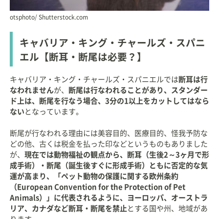
otsphoto/ Shutterstock.com
キャバリア・キング・チャールズ・スパニ
エル【断耳・断尾は必要？】
キャバリア・キング・チャールズ・スパニエルでは
断耳は行
なわれません
が、
断尾は行なわれることがあり、スタンダー
ド上は、断尾を行なう場合、3分の1以上をカットしてはなら
ない
となっています。
断尾が行なわれる理由には美容目的、医療目的、怪我予防な
どの他、古くは税金を払った印などというものもありました
が、
現在では動物福祉の観点から、断耳（生後2～3ヶ月で形
成手術）・断尾（誕生後すぐに形成手術）ともに否定的な気
運が高まり、「ペット動物の保護に関する欧州条約
（European Convention for the Protection of Pet
Animals）」に代表されるように、ヨーロッパ、オーストラ
リア、カナダなど断耳・断尾を禁止
とする国や州、地域があ