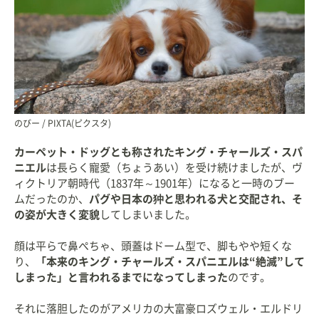
のびー / PIXTA(ピクスタ)
カーペット・ドッグとも称されたキング・チャールズ・スパ
ニエル
は長らく寵愛（ちょうあい）を受け続けましたが、ヴ
ィクトリア朝時代（1837年～1901年）になると一時のブー
ムだったのか、
パグや日本の狆と思われる犬と交配され、そ
の姿が大きく変貌
してしまいました。
顔は平らで鼻ぺちゃ、頭蓋はドーム型で、脚もやや短くな
り、
「本来のキング・チャールズ・スパニエルは“絶滅”して
しまった」と言われるまでになってしまった
のです。
それに落胆したのがアメリカの大富豪ロズウェル・エルドリ