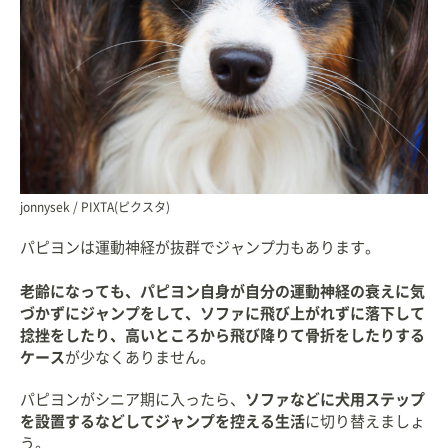
jonnysek / PIXTA(ピクスタ)
パピヨンは運動神経が抜群でジャンプ力もあります。
老齢になっても、パピヨン自身が自分の運動神経の衰えに気
づかずにジャンプをして、ソファに飛び上がれずに落下して
捻挫をしたり、高いところから飛び降りて骨折をしたりする
ケース
が少なくありません。
パピヨンがシニア期に入ったら、
ソファなどに犬用ステップ
を設置するなどしてジャンプを控える生活
に切り替えましょ
う。