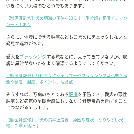
づきにくい犬種のひとつでもあります。
【獣医師監修】犬の肥満の正体を知る！「愛犬版」肥満チェック
シート！あり
さらに、体表にできる腫瘍などもこまめにチェックしないと
発見が遅れがちに。
愛犬を
ブラッシング
する際などに、太ってきていないか、皮
膚に異常がないかをよく確認するようにしてください。
【獣医師監修】パピヨンにシャンプーやブラッシングは必要？料
金や頻度、温度、ポイント、注意点！
そうすれば、万病のもとである
肥満
を予防でき、愛犬の悪性
腫瘍など病気の早期治療にもつながり健康寿命を延ばすこと
につながるでしょう。
【獣医師監修】「犬の扁平上皮癌」原因や症状、なりやすい犬
種、治療方法は？