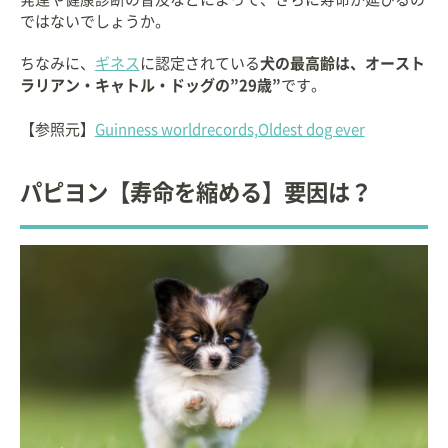
ではないでしょうか。
ちなみに、
ギネス
に認定されている
犬の最高齢は、オースト
ラリアン・キャトル・ドッグの”29歳”
です。
【参照元】
Guinness worldrecords,Oldest dog ever
パピヨン【寿命を縮める】要因は？