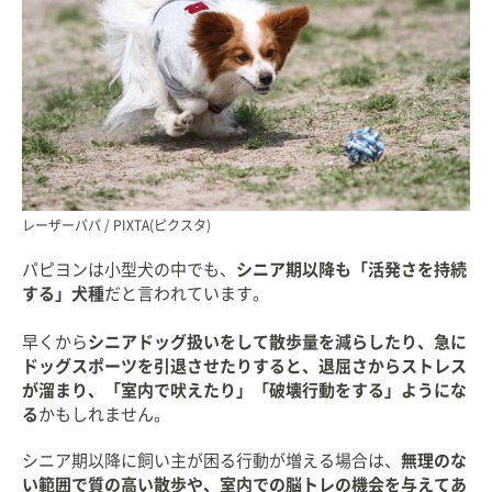
レーザーパパ / PIXTA(ピクスタ)
パピヨンは小型犬の中でも、
シニア期以降も「活発さを持続
する」犬種
だと言われています。
早くから
シニアドッグ扱いをして散歩量を減らしたり、急に
ドッグスポーツを引退させたりすると、退屈さからストレス
が溜まり、「室内で吠えたり」「破壊行動をする」ようにな
る
かもしれません。
シニア期以降に飼い主が困る行動が増える場合は、
無理のな
い範囲で質の高い散歩や、室内での脳トレの機会を与えてあ