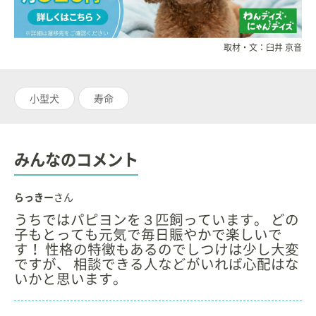
取材・文：臼井 京音
小型犬
寿命
みんなのコメント
らっきー
さん
うちではパピヨンを３匹飼っています。 どの
子もとっても元気で毎日賑やかで楽しいで
す！ 性格の特徴もあるのでしつけは少し大変
ですが、 相談できる人などがいれば心配はな
いかと思います。