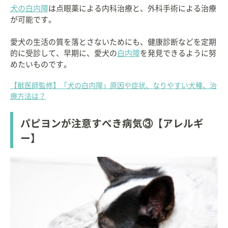
犬の白内障
は点眼薬による内科治療と、外科手術による治療
が可能です。
愛犬の生活の質を落とさないためにも、健康診断などを定期
的に受診して、早期に、愛犬の
白内障
を発見できるように努
めたいものです。
【獣医師監修】「犬の白内障」原因や症状、なりやすい犬種、治
療方法は？
パピヨンが注意すべき病気③【アレルギ
ー】