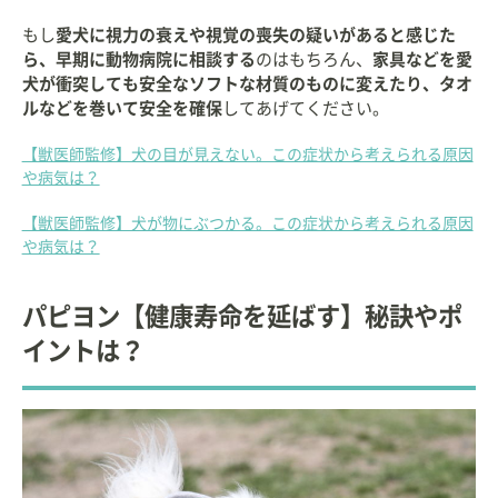
もし
愛犬に視力の衰えや視覚の喪失の疑いがあると感じた
ら、早期に動物病院に相談する
のはもちろん、
家具などを愛
犬が衝突しても安全なソフトな材質のものに変えたり、タオ
ルなどを巻いて安全を確保
してあげてください。
【獣医師監修】犬の目が見えない。この症状から考えられる原因
や病気は？
【獣医師監修】犬が物にぶつかる。この症状から考えられる原因
や病気は？
パピヨン【健康寿命を延ばす】秘訣やポ
イントは？