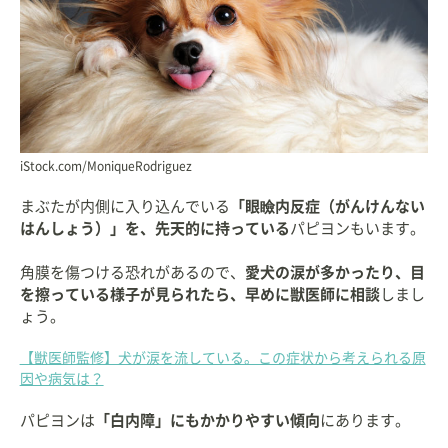
iStock.com/MoniqueRodriguez
まぶたが内側に入り込んでいる
「眼瞼内反症（がんけんない
はんしょう）」を、先天的に持っている
パピヨンもいます。
角膜を傷つける恐れがあるので、
愛犬の涙が多かったり、目
を擦っている様子が見られたら、早めに獣医師に相談
しまし
ょう。
【獣医師監修】犬が涙を流している。この症状から考えられる原
因や病気は？
パピヨンは
「白内障」にもかかりやすい傾向
にあります。