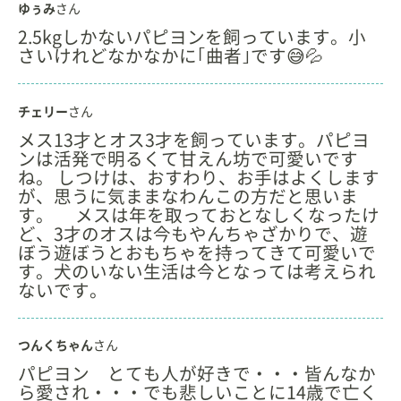
ゆぅみ
さん
2.5kgしかないパピヨンを飼っています。小
さいけれどなかなかに｢曲者｣です😅💦
チェリー
さん
メス13才とオス3才を飼っています。パピヨ
ンは活発で明るくて甘えん坊で可愛いです
ね。 しつけは、おすわり、お手はよくします
が、思うに気ままなわんこの方だと思いま
す。 メスは年を取っておとなしくなったけ
ど、3才のオスは今もやんちゃざかりで、遊
ぼう遊ぼうとおもちゃを持ってきて可愛いで
す。犬のいない生活は今となっては考えられ
ないです。
つんくちゃん
さん
パピヨン とても人が好きで・・・皆んなか
ら愛され・・・でも悲しいことに14歳で亡く