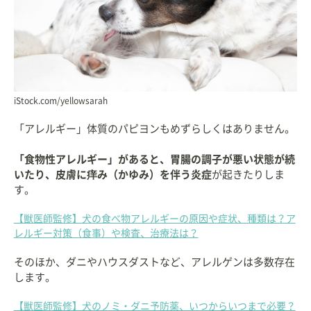
iStock.com/yellowsarah
「アレルギー」体質のパピヨンもめずらしくはありません。
「食物性アレルギー」があると、胃腸の調子が悪い状態が続
いたり、皮膚に痒み（かゆみ）を伴う炎症
が起きたりしま
す。
【獣医師監修】犬の食べ物アレルギーの原因や症状、種類は？ア
レルギー対策（食事）や検査、治療法は？
そのほか、ダニやハウスダストなど、アレルゲンは多数存在
します。
【獣医師監修】犬のノミ・ダニ予防薬、いつからいつまで必要？