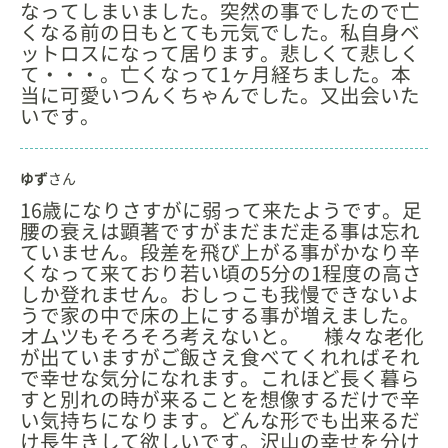
なってしまいました。突然の事でしたので亡
くなる前の日もとても元気でした。私自身ベ
ットロスになって居ります。悲しくて悲しく
て・・・。亡くなって1ヶ月経ちました。本
当に可愛いつんくちゃんでした。又出会いた
いです。
ゆず
さん
16歳になりさすがに弱って来たようです。足
腰の衰えは顕著ですがまだまだ走る事は忘れ
ていません。段差を飛び上がる事がかなり辛
くなって来ており若い頃の5分の1程度の高さ
しか登れません。おしっこも我慢できないよ
うで家の中で床の上にする事が増えました。
オムツもそろそろ考えないと。 様々な老化
が出ていますがご飯さえ食べてくれればそれ
で幸せな気分になれます。これほど長く暮ら
すと別れの時が来ることを想像するだけで辛
い気持ちになります。どんな形でも出来るだ
け長生きして欲しいです。沢山の幸せを分け