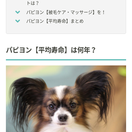
【著作物】
トは？
・
犬の臨床鍼灸学テキスト
パピヨン【被毛ケア・マッサージ】を！
(比較統合医療学会 犬の臨床鍼灸学テキスト編集委員
会 編著)
パピヨン【平均寿命】まとめ
【飼ってる動物】
雑種犬1頭(ウメ)
雑種猫2頭(あさり・うにお)
パピヨン【平均寿命】は何年？
【ペット歴】
36年
【職業上でのペットとのかかわり】
縁あって家族になった動物達が飼い主さんと幸せに
生涯を全うできるようお手伝いしたく、日々精進中
です。