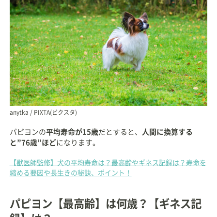
anytka / PIXTA(ピクスタ)
パピヨンの
平均寿命が15歳
だとすると、
人間に換算する
と”76歳”ほど
になります。
【獣医師監修】犬の平均寿命は？最高齢やギネス記録は？寿命を
縮める要因や長生きの秘訣、ポイント！
パピヨン【最高齢】は何歳？【ギネス記