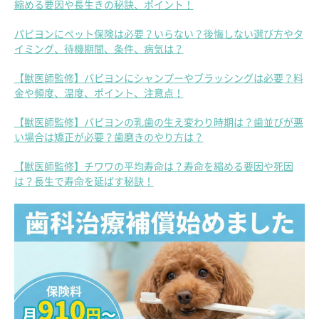
縮める要因や長生きの秘訣、ポイント！
パピヨンにペット保険は必要？いらない？後悔しない選び方やタ
イミング、待機期間、条件、病気は？
【獣医師監修】パピヨンにシャンプーやブラッシングは必要？料
金や頻度、温度、ポイント、注意点！
【獣医師監修】パピヨンの乳歯の生え変わり時期は？歯並びが悪
い場合は矯正が必要？歯磨きのやり方は？
【獣医師監修】チワワの平均寿命は？寿命を縮める要因や死因
は？長生で寿命を延ばす秘訣！