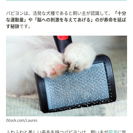
パピヨンは、活発な犬種であると飼い主が認識して、
「十分
な運動量」や「脳への刺激を与えてあげる」のが寿命を延ば
す秘訣
です。
iStock.com/Laures
ふわふわと美しい長毛を持つパピヨンは、飼い主が
肥満
に気