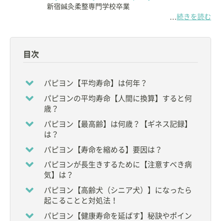
新宿鍼灸柔整専門学校卒業
続きを読む
…
【専門分野】
Aki Holistic Veterinary Care にて
◇鍼灸
目次
◇ホメオパシー
◇ホモトキシコロジー
◇CCLT(Crystal Color Light Therapy)
パピヨン【平均寿命】は何年？
◇漢方
パピヨンの平均寿命【人間に換算】すると何
などを用いたホリスティックケア
歳？
【資格】
パピヨン【最高齢】は何歳？【ギネス記録】
◇
獣医師
は？
◇鍼灸師
パピヨン【寿命を縮める】要因は？
◇日本獣医ホメオパシー認定医
パピヨンが長生きするために【注意すべき病
【所属団体・学会】
気】は？
◆
一般財団法人 比較統合医療学会
パピヨン【高齢犬（シニア犬）】になったら
◆
一般社団法人 日本獣医ホメオパシー学会
起こることと対処法！
◆
日本ペット中医学研究会
パピヨン【健康寿命を延ばす】秘訣やポイン