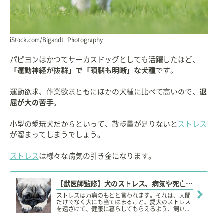
iStock.com/Bigandt_Photography
パピヨンはかつてサーカスドッグとしても活躍したほど、
「運動神経が抜群」で「頭脳も明晰」な犬種
です。
運動欲求、作業欲求ともにほかの犬種に比べて高いので、
退
屈が大の苦手
。
小型の愛玩犬だからといって、散歩量が足りないと
ストレス
が溜まってしまうでしょう。
ストレス
は様々な病気の引き金になります。
【獣医師監修】犬のストレス、病気や死亡の原因になる？ストレス行動やサイン、発散・解消法！
ストレスは万病のもとと言われます。それは、人間
だけでなく犬にも当てはまること。愛犬のストレス
を遠ざけて、健康に暮らしてもらえるよう、飼い...