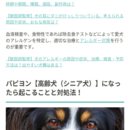
時期や期間、種類、値段、副作用は？
【獣医師監修】犬の耳にダニがびっしりついている。考えられる
原因や症状、おもな病気は？
血液検査や、食物性であれば除去食テストなどによって愛犬
のアレルゲンを特定し、適切な治療と
アレルギー対策
を行う
のが重要です。
【獣医師監修】犬のアレルギーの原因や症状、治療、検査・予防
方法は？出やすい犬種はある？
パピヨン【高齢犬（シニア犬）】になっ
たら起こることと対処法！