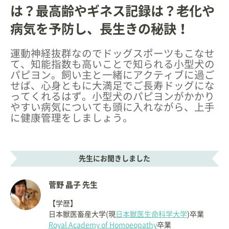
は？最高齢やギネス記録は？老化や
病気を予防し、長生きの秘訣！
運動神経抜群なのでドッグスポーツもこなせ
て、知能指数も高いことで知られる小型犬の
パピヨン。飼い主と一緒にアクティブに過ご
せば、心身ともに大満足でご長寿ドッグにな
ってくれるはず。小型犬のパピヨンがかかり
やすい病気についても頭に入れながら、上手
に健康管理をしましょう。
先生にお聞きしました
菅野 晶子 先生
【学歴】
日本獣医畜産大学(現
日本獣医生命科学大学
)卒業
Royal Academy of Homoeopathy
卒業