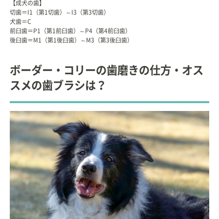
【成犬の歯】
切歯＝I1（第1切歯）～I3（第3切歯）
犬歯＝C
前臼歯＝P1（第1前臼歯）～P4（第4前臼歯）
後臼歯＝M1（第1後臼歯）～M3（第3後臼歯）
ボーダー・コリーの歯磨きの仕方・オス
スメの歯ブラシは？