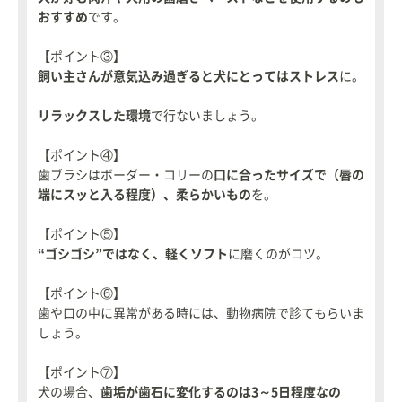
おすすめ
です。
【ポイント③】
飼い主さんが意気込み過ぎると犬にとってはストレス
に。
リラックスした環境
で行ないましょう。
【ポイント④】
歯ブラシはボーダー・コリーの
口に合ったサイズで（唇の
端にスッと入る程度）、柔らかいもの
を。
【ポイント⑤】
“ゴシゴシ”ではなく、軽くソフト
に磨くのがコツ。
【ポイント⑥】
歯や口の中に異常がある時には、動物病院で診てもらいま
しょう。
【ポイント⑦】
犬の場合、
歯垢が歯石に変化するのは3～5日程度なの