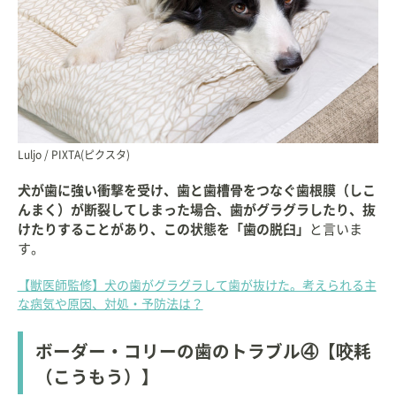
Luljo / PIXTA(ピクスタ)
犬が歯に強い衝撃を受け、歯と歯槽骨をつなぐ歯根膜（しこ
んまく）が断裂してしまった場合、歯がグラグラしたり、抜
けたりすることがあり、この状態を「歯の脱臼」
と言いま
す。
【獣医師監修】犬の歯がグラグラして歯が抜けた。考えられる主
な病気や原因、対処・予防法は？
ボーダー・コリーの歯のトラブル④【咬耗
（こうもう）】