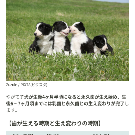
Zuzule / PIXTA(ピクスタ)
やがて
子犬が生後4ヶ月半頃になると永久歯が生え始め、生
後6～7ヶ月頃までには乳歯と永久歯との生え変わりが完了
し
ます。
【歯が生える時期と生え変わりの時期】