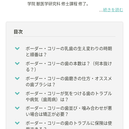
学院 獣医学研究科 修士課程 修了。
続きを読む
…
1988年に埼玉県上尾市で
フジタ動物病院
を開院す
る。
目次
同病院の院長として、獣医師15名、AHT・トリマ
ー・受付31名、総勢46名のスタッフとともに活躍し
ている。
ボーダー・コリーの乳歯の生え変わりの時期
と順番は？
【資格】
ボーダー・コリーの歯の本数は？（何本抜け
◇
獣医師
る？）
【所属】
ボーダー・コリーの歯磨きの仕方・オススメ
◆
日本小動物歯科研究会
会長
の歯ブラシは？
◆
公益社団法人 日本獣医学会
評議員
ボーダー・コリーが気をつける歯のトラブル
◆財団法人 動物臨床医学会 理事
や病気（歯周病）は？
◆
公益財団法人 動物臨床医学研究所
評議員
◆
日本獣医療倫理研究会（JAMLAS）
理事
ボーダー・コリーの歯並び・噛み合わせが悪
◆
NPO法人 高齢者のペット飼育支援獣医師ネットワ
い場合は矯正が必要？
ーク
理事
ボーダー・コリーの歯のトラブルに保険は使
◆
日本獣医臨床病理学会
評議員