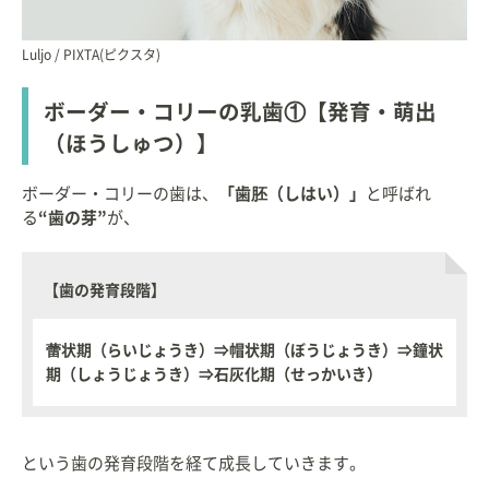
Luljo / PIXTA(ピクスタ)
ボーダー・コリーの乳歯①【発育・萌出
（ほうしゅつ）】
ボーダー・コリーの歯は、
「歯胚（しはい）」
と呼ばれ
る
“歯の芽”
が、
【歯の発育段階】
蕾状期（らいじょうき）⇒帽状期（ぼうじょうき）⇒鐘状
期（しょうじょうき）⇒石灰化期（せっかいき）
という歯の発育段階を経て成長していきます。