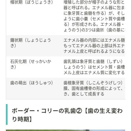
帽状期（ぼうじょうき）
増殖した部分が帽子のような形とな
器と呼ばれる。エナメル器に包まれ
に象牙質と歯髄を作る）が、そして
ように歯小嚢（セメント質や歯槽骨
る）が形成される。エナメル器・歯
ょうのう)の3つは歯胚（歯の基にな
鐘状期（しょうじょう
エナメル器の内部にはエナメル髄が
き）
もってエナメル器の上部は外エナメ
ナメル上皮と呼ばれるようになる
石灰化期（せっかいか
歯乳頭は象牙質と歯髄（しずい）に
き）
しょうのう）はセメント質・歯槽骨
メル上皮はエナメル質に変化する
歯の萌出（ほうしゅつ）
歯根象牙質（しこんぞうげしつ）、
膜、固有歯槽骨の形成によって、歯
き、歯として成長する
ボーダー・コリーの乳歯②【歯の生え変わ
り時期】