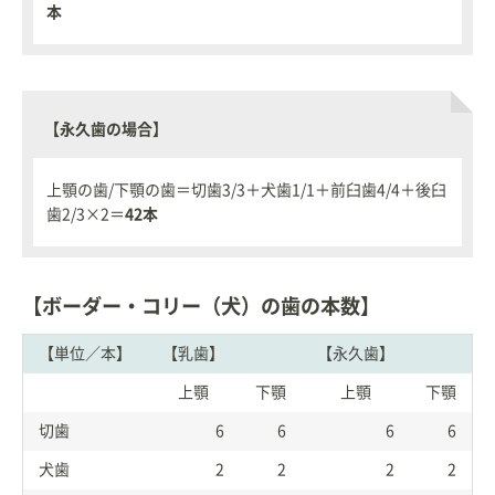
本
【永久歯の場合】
上顎の歯/下顎の歯＝切歯3/3＋犬歯1/1＋前臼歯4/4＋後臼
歯2/3×2＝
42本
【ボーダー・コリー（犬）の歯の本数】
【単位／本】
【乳歯】
【永久歯】
上顎
下顎
上顎
下顎
切歯
6
6
6
6
犬歯
2
2
2
2