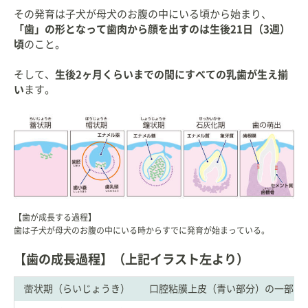
その発育は子犬が母犬のお腹の中にいる頃から始まり、
「歯」の形となって歯肉から顔を出すのは生後21日（3週）
頃
のこと。
そして、
生後2ヶ月くらいまでの間にすべての乳歯が生え揃
い
ます。
【歯が成長する過程】
歯は子犬が母犬のお腹の中にいる時からすでに発育が始まっている。
【歯の成長過程】（上記イラスト左より）
蕾状期（らいじょうき）
口腔粘膜上皮（青い部分）の一部が