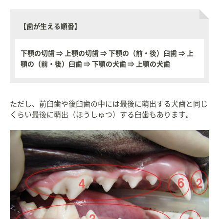
【歯が生える順番】
下顎の切歯 ⇒ 上顎の切歯 ⇒ 下顎の（前・後）臼歯 ⇒ 上
顎の（前・後）臼歯 ⇒ 下顎の犬歯 ⇒ 上顎の犬歯
ただし、前臼歯や後臼歯の中には最後に萌出する犬歯と同じ
くらい最後に萌出（ほうしゅつ）する臼歯もあります。