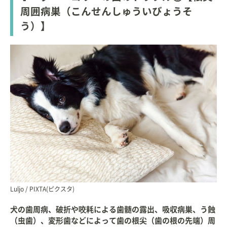
周囲病巣（こんせんしゅういびょうそ
う）】
Luljo / PIXTA(ピクスタ)
犬の歯周病、破折や咬耗による歯髄の露出、吸収病巣、う蝕
（虫歯）、変形歯などによって歯の根尖（歯の根の先端）周