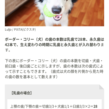
Luljo / PIXTA(ピクスタ)
ボーダー・コリー（犬）の歯の本数は乳歯で28本、永久歯は
42本で、生え変わりの時期に乳歯と永久歯とが入れ替わり
ま
す。
下の表にボーダー・コリー（犬）の歯の本数を切歯・犬歯・
前臼歯・後臼歯ごとに示しますが、歯の本数は次の歯式によ
って示すこともできます。（歯式は犬の顔を片側から見た時
の歯の数を基本として数えます）
【乳歯の場合】
上顎の歯/下顎の歯＝切歯3/3＋犬歯1/1＋臼歯3/3×2＝
28