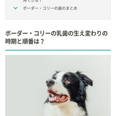
用できる？
◆社団法人 日本動物病院福祉協会
◆
世界動物病院協会
ボーダー・コリーの歯のまとめ
◆
日本動物病院会
◆小動物臨床研究会さくら会
◆PCM 研究会
ボーダー・コリーの乳歯の生え変わりの
その他の会に所属し、研究活動を精力的に行ってい
る。
時期と順番は？
◇
岩手大学 農学部
獣医学科 非常勤講師（2008～
2012年）
◇
帝京科学大学 生命環境学部 アニマルサイエンス学
科
非常勤講師（2012年～）
◇
日本大学 生物資源科学部 獣医学科 高度臨床獣医学
非常勤講師（2013年～）
【編著】
「基礎から学ぶ小動物の歯科診療 Vol.1」interzoo
「基礎から学ぶ小動物の歯科診療 Vol.2」interzoo