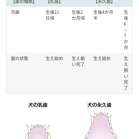
【歯の種類】
【乳歯】
【永久歯】
月齢
生後21
生後2
生後4か月
生
日頃
か月頃
半
後
6
～
7
か
月
歯の状態
生え始め
生え揃
生え始め
生
い完了
え
揃
い
完
了