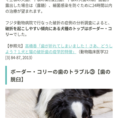
露出した場合は（露髄）、細菌感染を防ぐために24時間以内
の治療が望まれます。
フジタ動物病院で行なった破折の症例の分析調査によると、
破折を起こしやすい傾向にある犬種のトップはボーダー・コ
リー
でした。
【参照元】
高橋香「歯が折れてしまいました！ さあ、どうし
よう？ 1.犬と猫の破折歯の疫学的特徴」
（動物臨床医学22
[3] 84-87, 2013）
ボーダー・コリーの歯のトラブル③【歯の
脱臼】