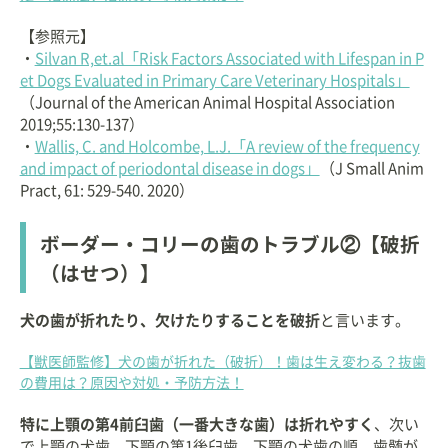
【参照元】
・
Silvan R,et.al「Risk Factors Associated with Lifespan in P
et Dogs Evaluated in Primary Care Veterinary Hospitals」
（Journal of the American Animal Hospital Association
2019;55:130-137）
・
Wallis, C. and Holcombe, L.J.「A review of the frequency
and impact of periodontal disease in dogs」
（J Small Anim
Pract, 61: 529-540. 2020）
ボーダー・コリーの歯のトラブル②【破折
（はせつ）】
犬の歯が折れたり、欠けたりすることを破折
と言います。
【獣医師監修】犬の歯が折れた（破折）！歯は生え変わる？抜歯
の費用は？原因や対処・予防方法！
特に上顎の第4前臼歯（一番大きな歯）は折れやすく
、次い
で上顎の犬歯、下顎の第1後臼歯、下顎の犬歯の順。歯髄が