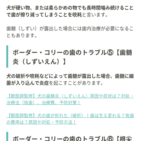
犬が硬い物、または柔らかめの物でも長時間噛み続けること
で歯が擦り減ってしまうことを咬耗
と言います。
歯髄（しずい）が露出した場合には歯内治療が必要になるこ
ともあります。
ボーダー・コリーの歯のトラブル⑤【歯髄
炎（しずいえん）】
犬の破折や咬耗などによって歯髄が露出した場合、歯髄に細
菌が入り込んで炎症
を起こすことがあります。
【獣医師監修】犬の歯髄炎（しずいえん）原因や症状は？対処・
治療法（抜歯）、治療費、予防対策！
【獣医師監修】犬の歯が折れた（破折）！歯は生え変わる？抜歯
の費用は？原因や対処・予防方法！
ボーダー・コリーの歯のトラブル⑥【根尖