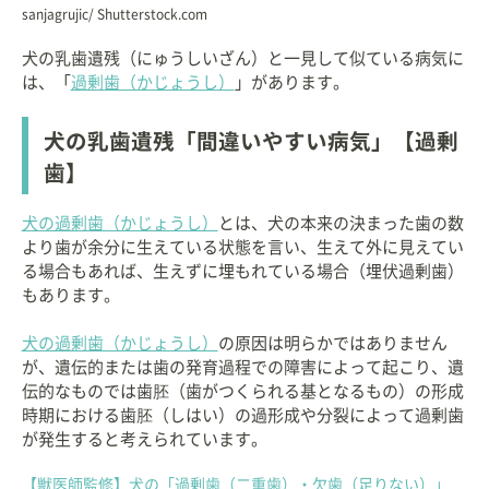
sanjagrujic/ Shutterstock.com
犬の乳歯遺残（にゅうしいざん）と一見して似ている病気に
は、「
過剰歯（かじょうし）
」があります。
犬の乳歯遺残「間違いやすい病気」【過剰
歯】
犬の過剰歯（かじょうし）
とは、犬の本来の決まった歯の数
より歯が余分に生えている状態を言い、生えて外に見えてい
る場合もあれば、生えずに埋もれている場合（埋伏過剰歯）
もあります。
犬の過剰歯（かじょうし）
の原因は明らかではありません
が、遺伝的または歯の発育過程での障害によって起こり、遺
伝的なものでは歯胚（歯がつくられる基となるもの）の形成
時期における歯胚（しはい）の過形成や分裂によって過剰歯
が発生すると考えられています。
【獣医師監修】犬の「過剰歯（二重歯）・欠歯（足りない）」