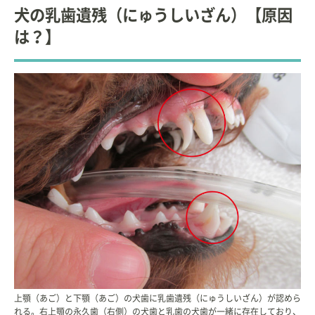
科
非常勤講師（2012年～）
犬の乳歯遺残（にゅうしいざん）【原因
◇
日本大学 生物資源科学部 獣医学科 高度臨床獣医学
は？】
非常勤講師（2013年～）
【編著】
「基礎から学ぶ小動物の歯科診療 Vol.1」interzoo
「基礎から学ぶ小動物の歯科診療 Vol.2」interzoo
上顎（あご）と下顎（あご）の犬歯に乳歯遺残（にゅうしいざん）が認めら
れる。右上顎の永久歯（右側）の犬歯と乳歯の犬歯が一緒に存在しており、