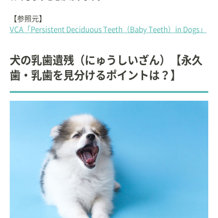
【参照元】
VCA「Persistent Deciduous Teeth（Baby Teeth）in Dogs」
犬の乳歯遺残（にゅうしいざん）【永久
歯・乳歯を見分けるポイントは？】