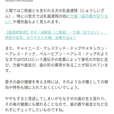
iStock.com/Nataba
人間では二枚歯とも言われる犬の乳歯遺残（にゅうしいざ
ん）、特に小型犬では乳歯遺残の他に
欠歯（歯の数が足りな
い）
や埋伏歯もよく見られます。
【獣医師監修】犬の「過剰歯（二重歯）・欠歯（足りない）」
原因や症状、なりやすい犬種、治療方法は？
また、チャイニーズ・クレステッド・ドッグやメキシカン・
ヘアレス・ドッグ、ペルービアン・ヘアレス・ドッグのよう
な犬ではFOX13という遺伝子の変異によって被毛の欠如と並
び、欠歯や歯並び、歯の形の異常があることが知られていま
す。
愛犬の歯の健康を考える時には、そのような犬種としての傾
向や特色も頭に入れておくといいでしょう。
ややもすると見逃してしまいがちな子犬の歯の生え変わり。
その後の健康にも関わることなので、歯の数や歯並びなど忘
れずにチェックしたいものですね。