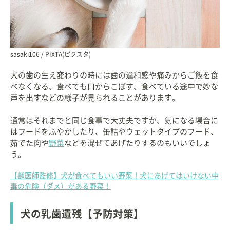
sasaki106 / PIXTA(ピクスタ)
犬の歯の生え変わりの時には歯の違和感や痛みからご飯を食
べなくなる、食べても口からこぼす、食べている途中で妙な
声を出すなどの様子が見られることがあります。
通常はそれまでと同じ食事で大丈夫ですが、気になる場合に
はフードをふやかしたり、缶詰やウェットタイプのフード、
茹でた肉や
野菜
などを混ぜてあげたりするのもいいでしょ
う。
【獣医師監修】犬が食べてもいい野菜！犬にあげてはいけない中
毒の危険（ダメ）がある野菜！
犬の乳歯遺残【予防対策】