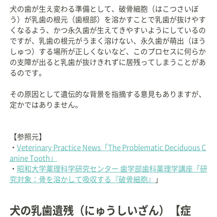
犬の歯が生え変わる準備として、破骨細胞（はこつさいぼ
う）が乳歯の根元（歯根部）を溶かすことで乳歯が抜けやす
くなるよう、かつ永久歯が生えてきやすいようにしているの
ですが、乳歯の根元がうまく溶けない、永久歯が萌出（ほう
しゅつ）する場所が正しくないなど、このプロセスに何らか
の支障が出ると乳歯が抜けきれずに居残ってしまうことがあ
るのです。
その原因として遺伝的な背景を指摘する意見もありますが、
定かではありません。
【参照元】
・
Veterinary Practice News「The Problematic Deciduous C
anine Tooth」
・
昭和大学薬理科学研究センター 歯学部歯科薬理学講座「研
究対象：骨を溶かして吸収する『破骨細胞』
」
犬の乳歯遺残（にゅうしいざん）【症