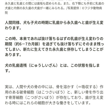
永久歯と乳歯との間には歯垢も認められる。また、右下顎にも手前に乳歯の
犬歯と内側の永久歯の犬歯が一緒にみられる。/写真提供：©フジタ動物病
院
人間同様、犬も子犬の時期に乳歯から永久歯へと歯が生え変
わります。
この時、本来であれば抜け落ちるはずの乳歯が生え変わりの
期間（約6－7カ月齢）を過ぎても抜け落ちずにそのまま残っ
てしまい、新たに生えてきた永久歯と併存してしまうことが
あります。
犬の乳歯遺残（にゅうしいざん）とは、この状態を指しま
す。
実は、人間や犬の骨の中には、骨を溶かす（＝吸収する）作
用のある破骨細胞（はこつさいぼう）と、新しい骨を作り出
す骨芽細胞（こつがさいぼう）が存在しており、歯が生え変
わる時にはこれらの細胞が大きな働きをしています。