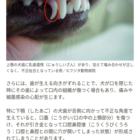
上顎の犬歯に乳歯遺残（にゅうしいざん）があり、加えて噛み合わせが正し
くなく、不正咬合となっている例／©フジタ動物病院
さらには、歯が生える向きがずれることで、犬が口を閉じた
時にその歯によって口内の組織が傷つく場合もあり、痛みや
細菌感染の心配が生じます。
特に下顎（したあご）の犬歯が舌側に向かって不正な角度で
生えていると、口蓋（こうがい/口の中の上顎部分）を傷つ
け、それが引き金となって口腔鼻腔瘻（こうくうびくうろ
う：口腔と鼻腔との間に穴が開いてしまった状態）が形成さ
れてしまうことがあります。