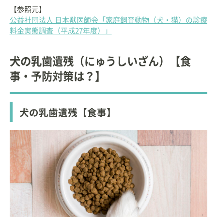
【参照元】
公益社団法人 日本獣医師会「家庭飼育動物（犬・猫）の診療
料金実態調査（平成27年度）」
犬の乳歯遺残（にゅうしいざん）【食
事・予防対策は？】
犬の乳歯遺残【食事】