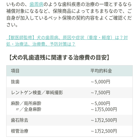
いものの、
歯周病
のような歯科疾患の治療の一環とするなら
補償対象になるなど、保険商品によってまちまちなので、ご
自身が加入しているペット保険の契約内容をよくご確認くだ
さい。
【獣医師監修】犬の歯周病、原因や症状（重度・軽度）は？対
処・治療法、治療費、予防対策は？
【犬の乳歯遺残に関連する治療費の目安】
項目
平均的料金
抜歯
～5,000円
レントゲン検査／単純撮影
～7,500円
麻酔／局所麻酔
～5,000円
〃／全身麻酔
～1万5,000円
歯石除去
～1万2,500円
根管治療
～1万2,500円