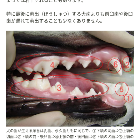
よっては若干ずれることもあります。
特に最後に萌出（ほうしゅつ）する犬歯よりも前臼歯や後臼
歯が遅れて萌出することも少なくありません。
犬の歯が生える順番は乳歯、永久歯ともに同じで、①下顎の切歯⇒②上顎の
切歯⇒③下顎の前・後臼歯⇒④上顎の前・後臼歯⇒⑤下顎の犬歯⇒⑥上顎の