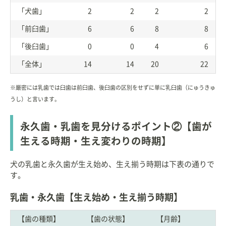
「犬歯」
2
2
2
2
「前臼歯」
6
6
8
8
「後臼歯」
0
0
4
6
「全体」
14
14
20
22
※厳密には乳歯では臼歯は前臼歯、後臼歯の区別をせずに単に乳臼歯（にゅうきゅ
うし）と言います。
永久歯・乳歯を見分けるポイント②【歯が
生える時期・生え変わりの時期】
犬の乳歯と永久歯が生え始め、生え揃う時期は下表の通りで
す。
乳歯・永久歯【生え始め・生え揃う時期】
【歯の種類】
【歯の状態】
【月齢】