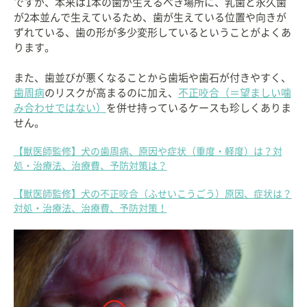
ですが、本来は1本の歯が生えるべき場所に、乳歯と永久歯
が2本並んで生えているため、歯が生えている位置や向きが
ずれている、歯の形が多少変形しているということがよくあ
ります。
また、歯並びが悪くなることから歯垢や歯石が付きやすく、
歯周病
のリスクが高まるのに加え、
不正咬合（＝望ましい噛
み合わせではない）
を併せ持っているケースも珍しくありま
せん。
【獣医師監修】犬の歯周病、原因や症状（重度・軽度）は？対
処・治療法、治療費、予防対策は？
【獣医師監修】犬の不正咬合（ふせいこうごう）原因、症状は？
対処・治療法、治療費、予防対策！