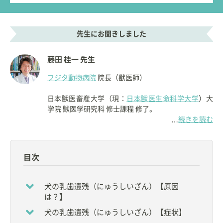
先生にお聞きしました
藤田 桂一 先生
フジタ動物病院
院長（獣医師）
日本獣医畜産大学（現：
日本獣医生命科学大学
）大
学院 獣医学研究科 修士課程 修了。
続きを読む
…
1988年に埼玉県上尾市で
フジタ動物病院
を開院す
る。
目次
同病院の院長として、獣医師15名、AHT・トリマ
ー・受付31名、総勢46名のスタッフとともに活躍し
ている。
犬の乳歯遺残（にゅうしいざん）【原因
は？】
【資格】
犬の乳歯遺残（にゅうしいざん）【症状】
◇
獣医師