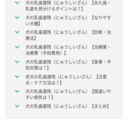
犬の乳歯遺残（にゅうしいざん）【永久歯・
【所属】
乳歯を見分けるポイントは？】
◆
日本小動物歯科研究会
会長
犬の乳歯遺残（にゅうしいざん）【なりやす
◆
公益社団法人 日本獣医学会
評議員
い犬種】
◆財団法人 動物臨床医学会 理事
◆
公益財団法人 動物臨床医学研究所
評議員
犬の乳歯遺残（にゅうしいざん）【診断・治
◆
日本獣医療倫理研究会（JAMLAS）
理事
療法】
◆
NPO法人 高齢者のペット飼育支援獣医師ネットワ
犬の乳歯遺残（にゅうしいざん）【治療薬・
ーク
理事
治療費（手術費用）】
◆
日本獣医臨床病理学会
評議員
◆社団法人 日本動物病院福祉協会
犬の乳歯遺残（にゅうしいざん）【食事・予
◆
世界動物病院協会
防対策は？】
◆
日本動物病院会
老犬の乳歯遺残（にゅうしいざん）【注意
◆小動物臨床研究会さくら会
点・ケア方法は？】
◆PCM 研究会
犬の乳歯遺残（にゅうしいざん）【間違いや
その他の会に所属し、研究活動を精力的に行ってい
すい病気は？】
る。
犬の乳歯遺残（にゅうしいざん）【まとめ】
◇
岩手大学 農学部
獣医学科 非常勤講師（2008～
2012年）
◇
帝京科学大学 生命環境学部 アニマルサイエンス学