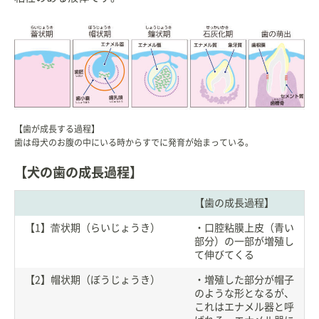
【歯が成長する過程】
歯は母犬のお腹の中にいる時からすでに発育が始まっている。
【犬の歯の成長過程】
【歯の成長過程】
【1】蕾状期（らいじょうき）
・口腔粘膜上皮（青い
部分）の一部が増殖し
て伸びてくる
【2】帽状期（ぼうじょうき）
・増殖した部分が帽子
のような形となるが、
これはエナメル器と呼