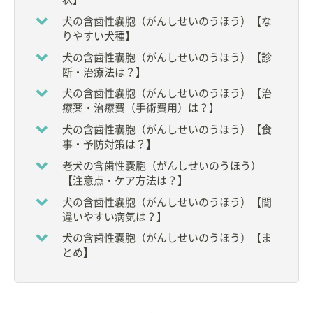
【所属】
犬の含歯性嚢胞（がんしせいのうほう）【な
◆
日本小動物歯科研究会
会長
りやすい犬種】
◆
公益社団法人 日本獣医学会
評議員
犬の含歯性嚢胞（がんしせいのうほう）【診
◆財団法人 動物臨床医学会 理事
断・治療法は？】
◆
公益財団法人 動物臨床医学研究所
評議員
◆
日本獣医療倫理研究会（JAMLAS）
理事
犬の含歯性嚢胞（がんしせいのうほう）【治
◆
NPO法人 高齢者のペット飼育支援獣医師ネットワ
療薬・治療費（手術費用）は？】
ーク
理事
犬の含歯性嚢胞（がんしせいのうほう）【食
◆
日本獣医臨床病理学会
評議員
事・予防対策は？】
◆社団法人 日本動物病院福祉協会
◆
世界動物病院協会
老犬の含歯性嚢胞（がんしせいのうほう）
◆
日本動物病院会
【注意点・ケア方法は？】
◆小動物臨床研究会さくら会
犬の含歯性嚢胞（がんしせいのうほう）【間
◆PCM 研究会
違いやすい病気は？】
その他の会に所属し、研究活動を精力的に行ってい
犬の含歯性嚢胞（がんしせいのうほう）【ま
る。
とめ】
◇
岩手大学 農学部
獣医学科 非常勤講師（2008～
2012年）
◇
帝京科学大学 生命環境学部 アニマルサイエンス学