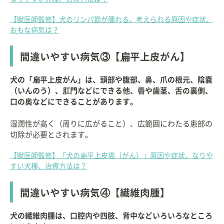
【獣医師監修】犬のリンパ節が腫れる。考えられる原因や症状、
おもな病気は？
間違いやすい病気③【扁平上皮がん】
犬の「扁平上皮がん」は、頭部や腹部、鼻、爪の根元、陰嚢
（いんのう）、肛門などにできる他、唇や歯茎、舌の裏側、
口の奥などにできることがあります。
湿潤性が高く（周りに広がること）、広範囲にわたる患部の
切除が必要とされます。
【獣医師監修】「犬の扁平上皮癌（がん）」原因や症状、なりや
すい犬種、治療方法は？
間違いやすい病気④【繊維肉腫】
犬の繊維肉腫は、口腔内や四肢、背中などいろいろなところ