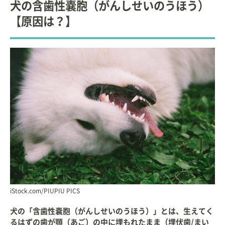
犬の含歯性嚢胞（がんしせいのうほう）
科
非常勤講師（2012年～）
◇
日本大学 生物資源科学部 獣医学科 高度臨床獣医学
【原因は？】
非常勤講師（2013年～）
【編著】
「基礎から学ぶ小動物の歯科診療 Vol.1」interzoo
「基礎から学ぶ小動物の歯科診療 Vol.2」interzoo
iStock.com/PIUPIU PICS
犬の「含歯性嚢胞（がんしせいのうほう）」とは、生えてく
るはずの歯が顎（あご）の中に埋もれたまま（埋伏歯/まい