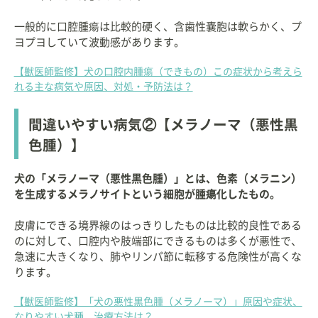
一般的に口腔腫瘍は比較的硬く、含歯性嚢胞は軟らかく、プ
ヨプヨしていて波動感があります。
【獣医師監修】犬の口腔内腫瘍（できもの）この症状から考えら
れる主な病気や原因、対処・予防法は？
間違いやすい病気②【メラノーマ（悪性黒
色腫）】
犬の「メラノーマ（悪性黒色腫）」とは、色素（メラニン）
を生成するメラノサイトという細胞が腫瘍化したもの。
皮膚にできる境界線のはっきりしたものは比較的良性である
のに対して、口腔内や肢端部にできるものは多くが悪性で、
急速に大きくなり、肺やリンパ節に転移する危険性が高くな
ります。
【獣医師監修】「犬の悪性黒色腫（メラノーマ）」原因や症状、
なりやすい犬種、治療方法は？