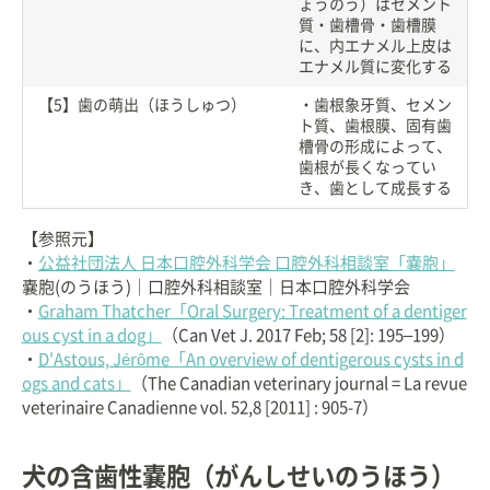
ょうのう）はセメント
質・歯槽骨・歯槽膜
に、内エナメル上皮は
エナメル質に変化する
【5】歯の萌出（ほうしゅつ）
・歯根象牙質、セメン
ト質、歯根膜、固有歯
槽骨の形成によって、
歯根が長くなってい
き、歯として成長する
【参照元】
・
公益社団法人 日本口腔外科学会 口腔外科相談室「嚢胞」
嚢胞(のうほう)｜口腔外科相談室｜日本口腔外科学会
・
Graham Thatcher「Oral Surgery: Treatment of a dentiger
ous cyst in a dog」
（Can Vet J. 2017 Feb; 58 [2]: 195–199）
・
D'Astous, Jérôme「An overview of dentigerous cysts in d
ogs and cats」
（The Canadian veterinary journal = La revue
veterinaire Canadienne vol. 52,8 [2011] : 905-7）
犬の含歯性嚢胞（がんしせいのうほう）