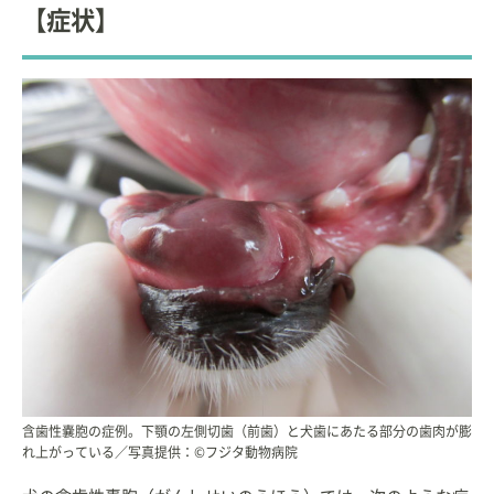
【症状】
含歯性嚢胞の症例。下顎の左側切歯（前歯）と犬歯にあたる部分の歯肉が膨
れ上がっている／写真提供：©フジタ動物病院