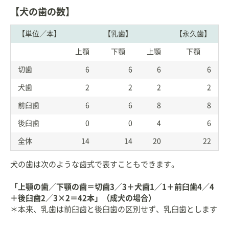
【犬の歯の数】
【単位／本】
【乳歯】
【永久歯】
上顎
下顎
上顎
下顎
切歯
6
6
6
6
犬歯
2
2
2
2
前臼歯
6
6
8
8
後臼歯
0
0
4
6
全体
14
14
20
22
犬の歯は次のような歯式で表すこともできます。
「上顎の歯／下顎の歯＝切歯3／3＋犬歯1／1＋前臼歯4／4
＋後臼歯2／3×2＝42本」（成犬の場合）
＊本来、乳歯は前臼歯と後臼歯の区別せず、乳臼歯とします