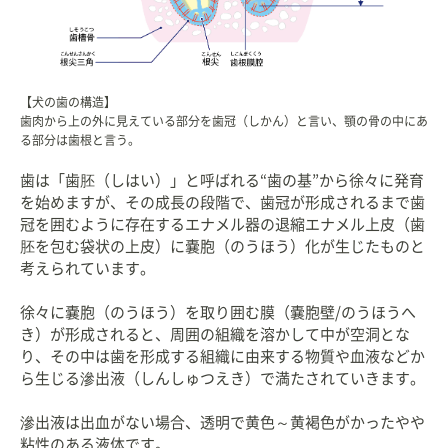
【犬の歯の構造】
歯肉から上の外に見えている部分を歯冠（しかん）と言い、顎の骨の中にあ
る部分は歯根と言う。
歯は「歯胚（しはい）」と呼ばれる“歯の基”から徐々に発育
を始めますが、その成長の段階で、歯冠が形成されるまで歯
冠を囲むように存在するエナメル器の退縮エナメル上皮（歯
胚を包む袋状の上皮）に嚢胞（のうほう）化が生じたものと
考えられています。
徐々に嚢胞（のうほう）を取り囲む膜（嚢胞壁/のうほうへ
き）が形成されると、周囲の組織を溶かして中が空洞とな
り、その中は歯を形成する組織に由来する物質や血液などか
ら生じる滲出液（しんしゅつえき）で満たされていきます。
滲出液は出血がない場合、透明で黄色～黄褐色がかったやや
粘性のある液体です。