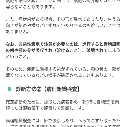
嚢胞が感染を起こしていた場合は、嚢胞の境界線がはっきり
写らないこともあります。
また、埋伏歯がある場合、その形が異常であったり、生える
向きが斜めや横などにずれていたりするのも珍しいことでは
ありません。
なお、含歯性嚢胞で注意が必要なのは、進行すると嚢胞周囲
の歯や顎の骨が吸収され（溶けること）、破壊されてしまう
ということ。
そのため、嚢胞に隣接する歯がずれている、顎の骨の一部が
薄くなっているなどの様子が確認されることもあります。
診断方法②【病理組織検査】
確定診断のために、採取した病変部の一部(特に嚢胞壁)を肉
眼または顕微鏡下で観察して診断します。
病理組織検査には、針で吸引したり、へらでこすり取ったり
して細胞を診る細胞診の他、手術や専用の器具によって病変