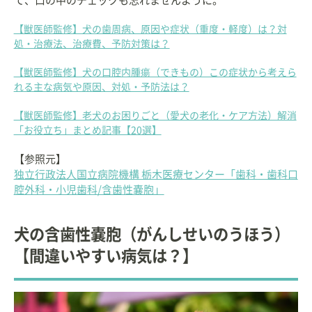
て、口の中のチェックも忘れませんように。
【獣医師監修】犬の歯周病、原因や症状（重度・軽度）は？対
処・治療法、治療費、予防対策は？
【獣医師監修】犬の口腔内腫瘍（できもの）この症状から考えら
れる主な病気や原因、対処・予防法は？
【獣医師監修】老犬のお困りごと（愛犬の老化・ケア方法）解消
「お役立ち」まとめ記事【20選】
【参照元】
独立行政法人国立病院機構 栃木医療センター「歯科・歯科口
腔外科・小児歯科/含歯性嚢胞」
犬の含歯性嚢胞（がんしせいのうほう）
【間違いやすい病気は？】