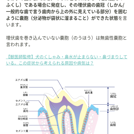
ふくし）である場合に発症し、その埋伏歯の歯冠（しかん/
一般的な歯で言う歯肉から上の外に見えている部分）を囲む
ように嚢胞（分泌物が袋状に溜まること）ができた状態
を言
います。
埋伏歯を巻き込んでいない嚢胞（のうほう）は無歯性嚢胞と
言われます。
【獣医師監修】犬のくしゃみ・鼻水が止まらない・鼻づまりして
いる。この症状から考えられる原因や病気は？