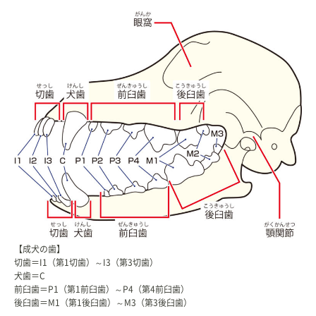
【成犬の歯】
切歯＝I1（第1切歯）～I3（第3切歯）
犬歯＝C
前臼歯＝P1（第1前臼歯）～P4（第4前臼歯）
後臼歯＝M1（第1後臼歯）～M3（第3後臼歯）