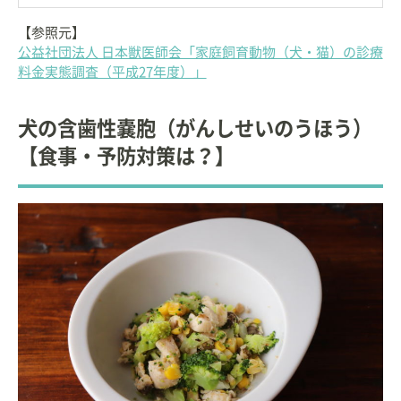
【参照元】
公益社団法人 日本獣医師会「家庭飼育動物（犬・猫）の診療
料金実態調査（平成27年度）」
犬の含歯性嚢胞（がんしせいのうほう）
【食事・予防対策は？】