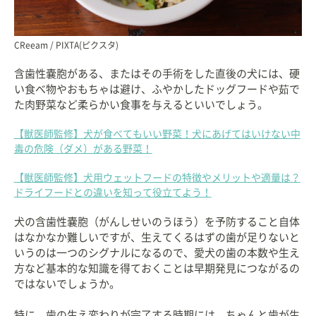
CReeam / PIXTA(ピクスタ)
含歯性嚢胞がある、またはその手術をした直後の犬には、硬
い食べ物やおもちゃは避け、ふやかしたドッグフードや茹で
た肉野菜など柔らかい食事を与えるといいでしょう。
【獣医師監修】犬が食べてもいい野菜！犬にあげてはいけない中
毒の危険（ダメ）がある野菜！
【獣医師監修】犬用ウェットフードの特徴やメリットや適量は？
ドライフードとの違いを知って役立てよう！
犬の含歯性嚢胞（がんしせいのうほう）を予防すること自体
はなかなか難しいですが、生えてくるはずの歯が足りないと
いうのは一つのシグナルになるので、愛犬の歯の本数や生え
方など基本的な知識を得ておくことは早期発見につながるの
ではないでしょうか。
特に、歯の生え変わりが完了する時期には、ちゃんと歯が生