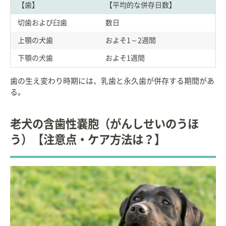
【歯】
【平均的な併存日数】
切歯および臼歯
数日
上顎の犬歯
およそ1～2週間
下顎の犬歯
およそ1週間
歯の生え変わり時期には、乳歯と永久歯が併存する期間があ
る。
老犬の含歯性嚢胞（がんしせいのうほ
う）【注意点・ケア方法は？】