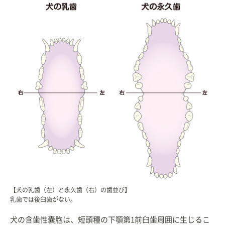
【犬の乳歯（左）と永久歯（右）の歯並び】
乳歯では後臼歯がない。
犬の含歯性嚢胞は、短頭種の下顎第1前臼歯周囲に生じるこ