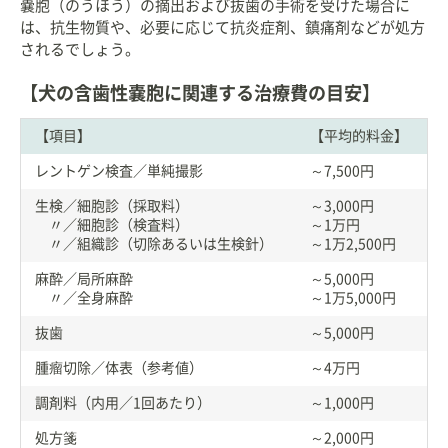
嚢胞（のうほう）の摘出および抜歯の手術を受けた場合に
は、抗生物質や、必要に応じて抗炎症剤、鎮痛剤などが処方
されるでしょう。
【犬の含歯性嚢胞に関連する治療費の目安】
【項目】
【平均的料金】
レントゲン検査／単純撮影
～7,500円
生検／細胞診（採取料）
～3,000円
〃／細胞診（検査料）
～1万円
〃／組織診（切除あるいは生検針）
～1万2,500円
麻酔／局所麻酔
～5,000円
〃／全身麻酔
～1万5,000円
抜歯
～5,000円
腫瘤切除／体表（参考値）
～4万円
調剤料（内用／1回あたり）
～1,000円
処方箋
～2,000円