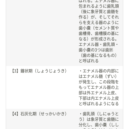
ばれる。エナメル器に
包まれるように歯乳頭
（後に象牙質と歯髄を
作る）が、そしてそれ
らを支える器のように
歯小嚢（セメント質や
歯槽骨、歯槽膜の基に
なる）が形成される。
エナメル器・歯乳頭・
歯小嚢の3つは歯胚
（歯の基になるもの）
と呼ばれる
【3】鐘状期（しょうじょうき）
・エナメル器の内部に
はエナメル髄（ずい）
が発生し、この段階を
もってエナメル器の上
部は外エナメル上皮、
下部は内エナメル上皮
と呼ばれるようになる
【4】石灰化期（せっかいかき）
・歯乳頭（しにゅうと
う）は象牙質と歯髄に
分化し、歯小嚢（しし