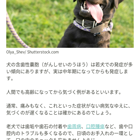
Olya_Shev/ Shutterstock.com
犬の含歯性嚢胞（がんしせいのうほう）は若犬での発症が多
い傾向にありますが、実は中年期になってからも発症しま
す。
人間でも高齢になってから気づく例があるといいます。
通常、痛みもなく、これといった症状がない病気なゆえに、
気づくのが遅くなることは確かにあるのでしょう。
老犬では歯垢や歯石の付着や
歯周病
、
口腔腫瘍
など、歯や口
腔内のトラブルも多くなるので、日頃のお手入れの一環とし