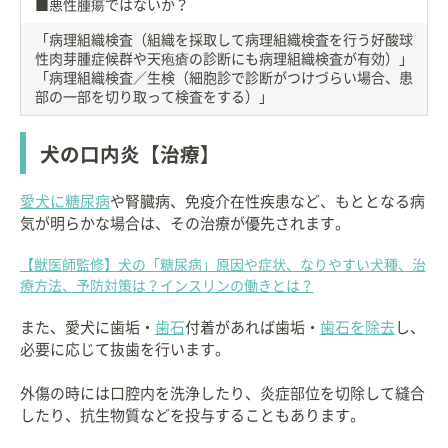
■悪性腫瘍ではないか？
「病理組織検査（組織を採取して病理組織検査を行う好酸球
性肉芽腫症候群や天疱瘡の診断にも病理組織検査が有効）」
「病理組織検査／生検（細胞診で診断がつけづらい場合、患
部の一部を切り取って検査をする）」
犬の口内炎【治療】
愛犬に糖尿病
や腎臓病、免疫介在性疾患など、もととなる病
気が明らかな場合は、その治療が優先されます。
【獣医師監修】犬の「糖尿病」原因や症状、なりやすい犬種、治
療方法、予防対策は？インスリンの働きとは？
また、愛犬に歯垢・
歯石
付着があれば歯垢・
歯石を除去
し、
必要に応じて抜歯を行います。
外傷の時には口腔内を洗浄したり、炎症部位を切除して縫合
したり、抗生物質などを投与することもあります。