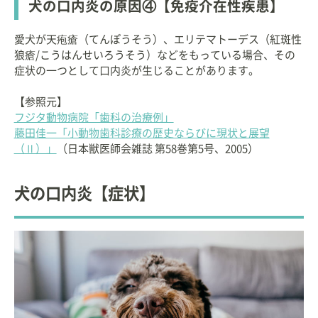
犬の口内炎の原因④【免疫介在性疾患】
愛犬が天疱瘡（てんぽうそう）、エリテマトーデス（紅斑性
狼瘡/こうはんせいろうそう）などをもっている場合、その
症状の一つとして口内炎が生じることがあります。
【参照元】
フジタ動物病院「歯科の治療例」
藤田佳一「小動物歯科診療の歴史ならびに現状と展望
（Ⅱ）」
（日本獣医師会雑誌 第58巻第5号、2005）
犬の口内炎【症状】