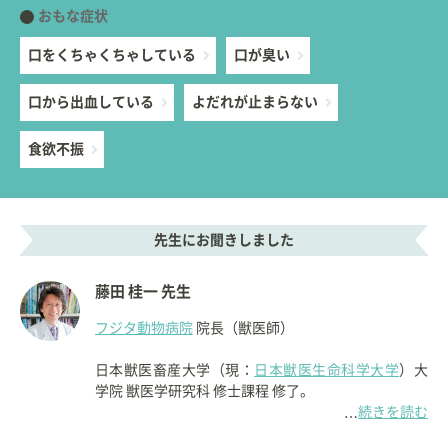
おもな症状
口をくちゃくちゃしている
口が臭い
口から出血している
よだれが止まらない
食欲不振
先生にお聞きしました
藤田 桂一 先生
フジタ動物病院
院長（獣医師）
日本獣医畜産大学（現：
日本獣医生命科学大学
）大
学院 獣医学研究科 修士課程 修了。
続きを読む
…
1988年に埼玉県上尾市で
フジタ動物病院
を開院す