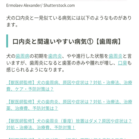
Ermolaev Alexander/ Shutterstock.com
犬の口内炎と一見似ている病気には以下のようなものがあり
ます。
口内炎と間違いやすい病気①【歯周病】
犬の
歯周病
の初期を
歯肉炎
、やや進行した状態を
歯周炎
と言
いますが、歯周炎になると歯茎の赤みや腫れが増し、
口臭
も
感じられるようになります。
【獣医師監修】犬の歯周病、原因や症状は？対処・治療法、治療
費、ケア・予防対策は？
【獣医師監修】犬の歯肉炎、原因や症状は？対処・治療法、治療
薬、治療費、予防対策は？
【獣医師監修】犬の歯周炎（重度）放置はダメ？原因や症状は？
対処・治療法、治療費、予防対策！