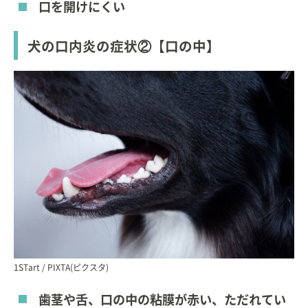
口を開けにくい
犬の口内炎の症状②【口の中】
1STart / PIXTA(ピクスタ)
歯茎や舌、口の中の粘膜が赤い、ただれてい