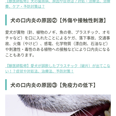
【獣医師監修】犬の歯周病、原因や症状は？対処・治療法、治療
費、ケア・予防対策は？
犬の口内炎の原因②【外傷や接触性刺激】
愛犬が異物（針、植物のノギ、魚の骨、プラスチック、オモ
チャなど）を口に入れたことによるケガ、落下事故、交通事
故、火傷（やけど）、感電、化学物質（漂白剤、石油など）
や刺激性・毒性のある植物への接触などにより口内炎になる
こともあります。
【獣医師監修】愛犬が誤飲したプラスチック（破片）が出てこな
い！？症状や対処法、治療法、予防対策！
犬の口内炎の原因③【免疫力の低下】