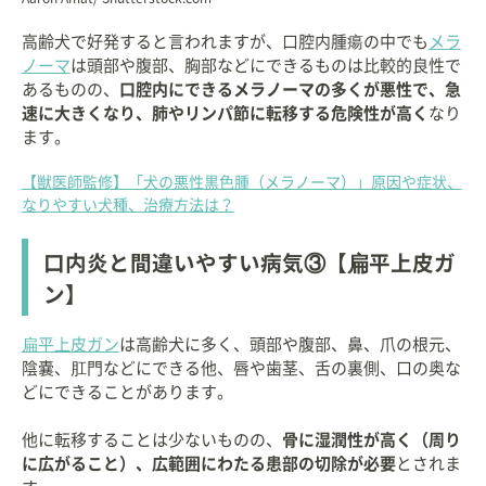
高齢犬で好発すると言われますが、口腔内腫瘍の中でも
メラ
ノーマ
は頭部や腹部、胸部などにできるものは比較的良性で
あるものの、
口腔内にできるメラノーマの多くが悪性で、急
速に大きくなり、肺やリンパ節に転移する危険性が高く
なり
ます。
【獣医師監修】「犬の悪性黒色腫（メラノーマ）」原因や症状、
なりやすい犬種、治療方法は？
口内炎と間違いやすい病気③【扁平上皮ガ
ン】
扁平上皮ガン
は高齢犬に多く、頭部や腹部、鼻、爪の根元、
陰嚢、肛門などにできる他、唇や歯茎、舌の裏側、口の奥な
どにできることがあります。
他に転移することは少ないものの、
骨に湿潤性が高く（周り
に広がること）、広範囲にわたる患部の切除が必要
とされま