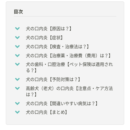
る。
目次
同病院の院長として、獣医師15名、AHT・トリマ
ー・受付31名、総勢46名のスタッフとともに活躍し
ている。
犬の口内炎【原因は？】
犬の口内炎【症状】
【資格】
◇
獣医師
犬の口内炎【検査・治療法は？】
犬の口内炎【治療薬・治療費（費用）は？】
【所属】
◆
日本小動物歯科研究会
会長
犬の歯科・口腔治療【ペット保険は適用され
◆
公益社団法人 日本獣医学会
評議員
る？】
◆財団法人 動物臨床医学会 理事
犬の口内炎【予防対策は？】
◆
公益財団法人 動物臨床医学研究所
評議員
◆
日本獣医療倫理研究会（JAMLAS）
理事
高齢犬（老犬）の口内炎【注意点・ケア方法
◆
NPO法人 高齢者のペット飼育支援獣医師ネットワ
は？】
ーク
理事
犬の口内炎【間違いやすい病気は？】
◆
日本獣医臨床病理学会
評議員
◆社団法人 日本動物病院福祉協会
犬の口内炎【まとめ】
◆
世界動物病院協会
◆
日本動物病院会
◆小動物臨床研究会さくら会