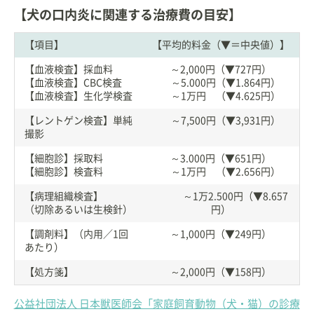
【犬の口内炎に関連する治療費の目安】
【項目】
【平均的料金（▼＝中央値）】
【血液検査】採血料
～2,000円（▼727円）
【血液検査】CBC検査
～5.000円（▼1.864円）
【血液検査】生化学検査
～1万円 （▼4.625円）
【レントゲン検査】単純
～7,500円（▼3,931円）
撮影
【細胞診】採取料
～3.000円（▼651円）
【細胞診】検査料
～1万円 （▼2.656円）
【病理組織検査】
～1万2.500円（▼8.657
（切除あるいは生検針）
円）
【調剤料】（内用／1回
～1,000円（▼249円）
あたり）
【処方箋】
～2,000円（▼158円）
公益社団法人 日本獣医師会「家庭飼育動物（犬・猫）の診療