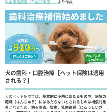
料金実態調査（平成27年度）」
より作成
犬の歯科・口腔治療【ペット保険は適用
される？】
犬のペット保険では、
基本的に予防にあたるものや、病気の
範疇（はんちゅう）にはあたらないとされるものは補償対象
外
となるため、
歯石除去、抜歯、乳歯遺残（にゅうしいざ