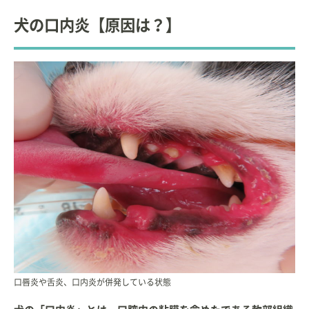
◆PCM 研究会
犬の口内炎【原因は？】
その他の会に所属し、研究活動を精力的に行ってい
る。
◇
岩手大学 農学部
獣医学科 非常勤講師（2008～
2012年）
◇
帝京科学大学 生命環境学部 アニマルサイエンス学
科
非常勤講師（2012年～）
◇
日本大学 生物資源科学部 獣医学科 高度臨床獣医学
非常勤講師（2013年～）
【編著】
「基礎から学ぶ小動物の歯科診療 Vol.1」interzoo
「基礎から学ぶ小動物の歯科診療 Vol.2」interzoo
口唇炎や舌炎、口内炎が併発している状態