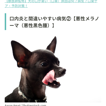
【獣医師監修】犬の口が臭い（口臭）原因は何？病気？口臭ケ
ア・予防対策！
口内炎と間違いやすい病気②【悪性メラノ
ーマ（悪性黒色腫）】
Aaron Amat/ Shutterstock.com