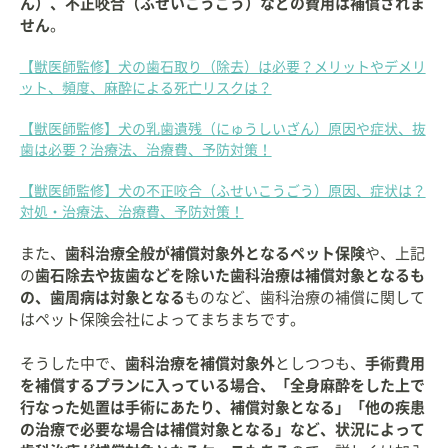
ん）、不正咬合（ふせいこうごう）などの費用は補償されま
せん
。
【獣医師監修】犬の歯石取り（除去）は必要？メリットやデメリ
ット、頻度、麻酔による死亡リスクは？
【獣医師監修】犬の乳歯遺残（にゅうしいざん）原因や症状、抜
歯は必要？治療法、治療費、予防対策！
【獣医師監修】犬の不正咬合（ふせいこうごう）原因、症状は？
対処・治療法、治療費、予防対策！
また、
歯科治療全般が補償対象外となるペット保険
や、上記
の
歯石除去や抜歯などを除いた歯科治療は補償対象となるも
の、歯周病は対象となる
ものなど、歯科治療の補償に関して
はペット保険会社によってまちまちです。
そうした中で、
歯科治療を補償対象外
としつつも、
手術費用
を補償するプランに入っている場合、「全身麻酔をした上で
行なった処置は手術にあたり、補償対象となる」「他の疾患
の治療で必要な場合は補償対象となる」など、状況によって