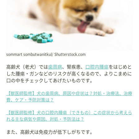
sommart sombutwanitkul/ Shutterstock.com
高齢犬（老犬）では
歯周病
、腎疾患、
口腔内腫瘍
をはじめと
した腫瘍・ガンなどのリスクが高くなるので、よりこまめに
口の中をチェックしてあげたいものです。
【獣医師監修】犬の歯周病、原因や症状は？対処・治療法、治療
費、ケア・予防対策は？
【獣医師監修】犬の口腔内腫瘍（できもの）この症状から考えら
れる主な病気や原因、対処・予防法は？
また、高齢犬は免疫力が低下しがちです。