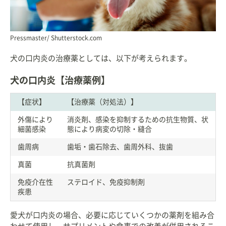
Pressmaster/ Shutterstock.com
犬の口内炎の治療薬としては、以下が考えられます。
犬の口内炎【治療薬例】
【症状】
【治療薬（対処法）】
外傷により
消炎剤、感染を抑制するための抗生物質、状
細菌感染
態により病変の切除・縫合
歯周病
歯垢・歯石除去、歯周外科、抜歯
真菌
抗真菌剤
免疫介在性
ステロイド、免疫抑制剤
疾患
愛犬が口内炎の場合、必要に応じていくつかの薬剤を組み合