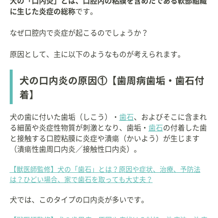
犬の「口内炎」とは、口腔内の粘膜を含めたである軟部組織
に生じた炎症の総称
です。
なぜ口腔内で炎症が起こるのでしょうか？
原因として、主に以下のようなものが考えられます。
犬の口内炎の原因①【歯周病歯垢・歯石付
着】
犬の歯に付いた歯垢（しこう）・
歯石
、およびそこに含まれ
る細菌や炎症性物質が刺激となり、歯垢・
歯石
の付着した歯
と接触する口腔粘膜に炎症や潰瘍（かいよう）が生じます
（潰瘍性歯周口内炎／接触性口内炎）。
【獣医師監修】犬の「歯石」とは？原因や症状、治療、予防法
は？ひどい場合、家で歯石を取っても大丈夫？
犬では、このタイプの口内炎が多いです。