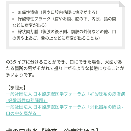
▪ 無痛性潰瘍（唇や口腔内粘膜に病変が出る）
▪ 好酸球性プラーク（首やお腹、脇の下、内股、指の間
などに病変が出る）
▪ 線状肉芽腫（後肢の後ろ側、前肢の外側などの他、口
の奥や上あご、舌の上などに病変が出ることも）
の3タイプに分けることができ、口にできた場合、犬歯があ
たる箇所の唇がそがれて盛り上がるような状態になることが
多いようです。
【参照元】
一般社団法人 日本臨床獣医学フォーラム「好酸球系の皮膚病
- 好酸球性肉芽腫群」
一般社団法人 日本臨床獣医学フォーラム「消化器系の問題 -
口の中を痛がる」