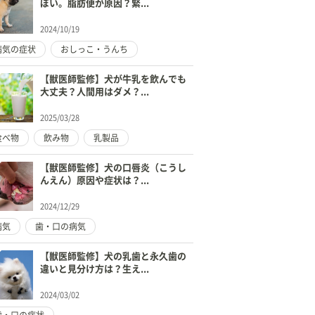
ぽい。脂肪便が原因？緊...
2024/10/19
病気の症状
おしっこ・うんち
【獣医師監修】犬が牛乳を飲んでも
大丈夫？人間用はダメ？...
2025/03/28
食べ物
飲み物
乳製品
【獣医師監修】犬の口唇炎（こうし
んえん）原因や症状は？...
2024/12/29
病気
歯・口の病気
【獣医師監修】犬の乳歯と永久歯の
違いと見分け方は？生え...
2024/03/02