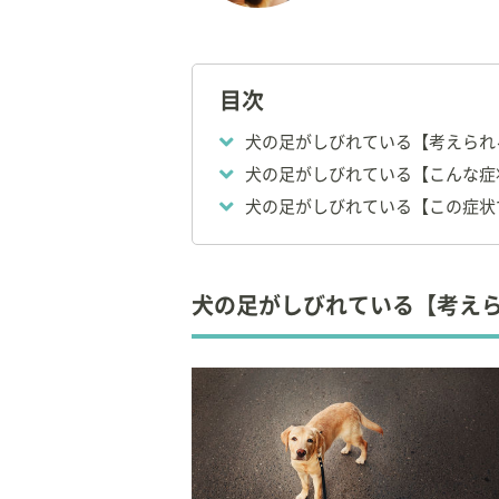
【経歴】
◇2006年：CHI 
ージ療法認定資格（
目次
◇2008年：ゼフ
当。
犬の足がしびれている【考えられ
◇2011年：テネ
犬の足がしびれている【こんな症
◇2011年：ゼフ
犬の足がしびれている【この症状
◇2013年：独立
「
D&C Physica
【資格】
犬の足がしびれている【考え
◇
獣医師
【所属】
◆
一般社団法人 日
◆
公益社団法人 東
◆
杉並区獣医師会
◆
日本動物リハビリ
◆
日本動物理学療法研