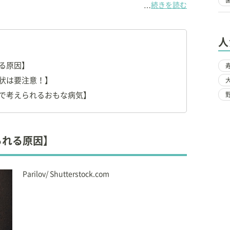
続きを読む
…
Institute（フロリダ州）にて鍼治療認定資格（CVA）、マッサ
CVT）取得。
人
ァー動物病院にて一般診療、リハビリテーション診療を担
る原因】
シー大学公認、リハビリテーション認定資格（CCRP）取得。
状は要注意！】
ァー動物病院にてリハビリテーション専門診療を行う。
で考えられるおもな病気】
。日本初の犬と猫のリハビリテーションに特化した動物病院
l Therapy（フィジカルセラピー）
」を開院。
られる原因】
Parilov/ Shutterstock.com
本獣医麻酔外科学会
京都獣医師会
テーション学会 理事
究会（JSAPT）