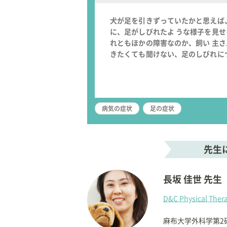
犬が足を引きずっていたかと思えば
に、足がしびれたよ うな様子を見
れともほかの障害なのか、飼い 主
きたくても聞けない、足のしびれに
病気の症状
足の症状
先生
長坂 佳世 先生
D&C Physical Ther
麻布大学外科学第2