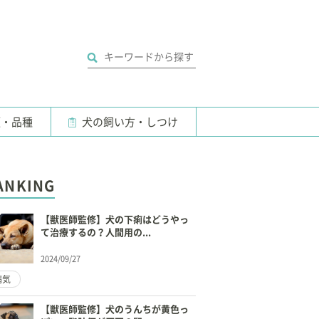
類・品種
犬の飼い方・しつけ
ANKING
【獣医師監修】犬の下痢はどうやっ
て治療するの？人間用の...
2024/09/27
病気
【獣医師監修】犬のうんちが黄色っ