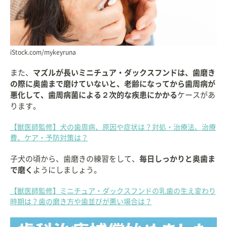
iStock.com/mykeyruna
また、
マズルが長いミニチュア・ダックスフンドは、歯磨き
の際に奥歯まで磨けていないと、老齢になってから歯周病が
悪化して、歯周病菌による２次的な疾患にかかる
ケースがあ
ります。
【獣医師監修】犬の歯周病、原因や症状は？対処・治療法、治療
費、ケア・予防対策は？
子犬の頃から、歯磨きの練習をして、
毎日しっかりと奥歯ま
で磨く
ようにしましょう。
【獣医師監修】ミニチュア・ダックスフンドの乳歯の生え変わり
時期は？歯の磨き方や歯並びが悪い場合は？