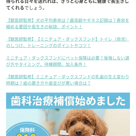
得られる日々を送れれば、きっと心身ともに健康で長生きし
てくれる
でしょう。
【獣医師監修】犬の平均寿命は？最高齢やギネス記録は？寿命を
縮める要因や長生きの秘訣、ポイント！
【獣医師監修】【ミニチュア・ダックスフンド】トイレ（排泄）
のしつけ、トレーニングのポイントやコツ！
ミニチュア・ダックスフンドにペット保険は必要？後悔しない選
び方やタイミング、待機期間、加入条件！
【獣医師監修】ミニチュア・ダックスフンドの乳歯の生え変わり
時期は？歯の磨き方や歯並びが悪い場合は？