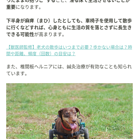
ったままの抱っこ”する
こと、
滑る床で生活させないことが
重要
になります。
下半身が麻痺（まひ）したとしても、車椅子を使用して散歩
に行くなどすれば、心身ともに生活の質を落とさずに長生き
できる可能性
が高まります。
【獣医師監修】老犬の散歩はいつまで必要？歩かない場合は？時
間や距離、頻度（回数）の目安は？
また、椎間板ヘルニアには、鍼灸治療が有効なことも知られ
ています。