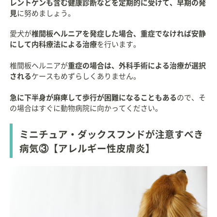
レントゲンも含む健康診断などを定期的に受けて、早期の発
見
に努めましょう。
愛犬が
椎間板ヘルニアを発症した場合、重症でなければ安静
にして内科療法による治療
を行います。
椎間板ヘルニアが
重症の場合は、外科手術による治療が選択
される
ケースもめずらしくありません。
急に下半身が麻痺して歩行が困難になることもある
ので、そ
の場合はすぐに動物病院に向かってください。
ミニチュア・ダックスフンドが注意すべき
病気③【アレルギー性皮膚炎】