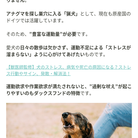
りません
。
アナグマを探し巣穴に入る「猟犬」
として、現在も原産国の
ドイツでは活躍しています。
そのため、
”豊富な運動量”が必要
です。
愛犬の
日々の散歩は欠かさず、運動不足による「ストレスが
溜まらない」ように心がけてあげたい
ものです。
【獣医師監修】犬のストレス、病気や死亡の原因になる？ストレ
ス行動やサイン、発散・解消法！
運動欲求や作業欲求が満たされないと、”過剰な吠え”が起こ
りやすいのもダックスフンドの特徴
です。