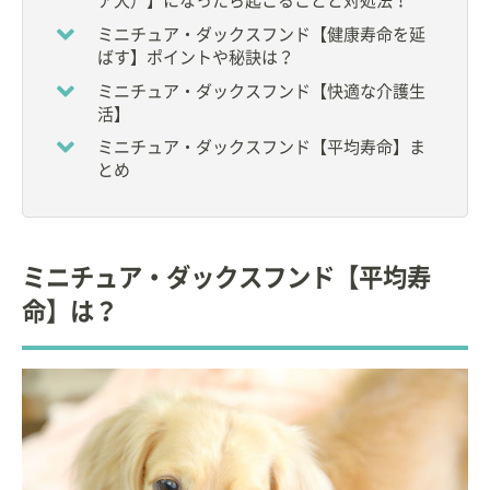
ア犬）】になったら起こることと対処法！
【著作物】
・
犬の臨床鍼灸学テキスト
ミニチュア・ダックスフンド【健康寿命を延
(比較統合医療学会 犬の臨床鍼灸学テキスト編集委員
ばす】ポイントや秘訣は？
会 編著)
ミニチュア・ダックスフンド【快適な介護生
活】
【飼ってる動物】
雑種犬1頭(ウメ)
ミニチュア・ダックスフンド【平均寿命】ま
雑種猫2頭(あさり・うにお)
とめ
【ペット歴】
36年
ミニチュア・ダックスフンド【平均寿
【職業上でのペットとのかかわり】
縁あって家族になった動物達が飼い主さんと幸せに
命】は？
生涯を全うできるようお手伝いしたく、日々精進中
です。