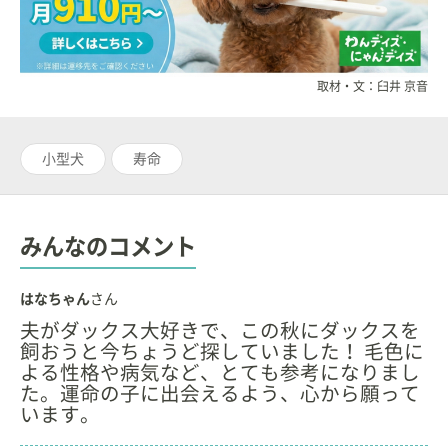
取材・文：臼井 京音
小型犬
寿命
みんなのコメント
はなちゃん
さん
夫がダックス大好きで、この秋にダックスを
飼おうと今ちょうど探していました！ 毛色に
よる性格や病気など、とても参考になりまし
た。運命の子に出会えるよう、心から願って
います。