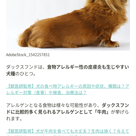
AdobeStock_1542257851
ダックスフンドは、
食物アレルギー性の皮膚炎も生じやすい
犬種
のひとつ。
【獣医師監修】犬の食べ物アレルギーの原因や症状、種類は？ア
レルギー対策（食事）や検査、治療法は？
アレルゲンとなる食物は様々な可能性があり、
ダックスフン
ドに比較的多く見られるアレルゲンとして「牛肉」
が挙げら
れます。
【獣医師監修】犬が牛肉を食べても大丈夫？生肉は焼く？与えて