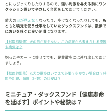
とにもびっくりしたりするので、
強い刺激を与える前にワン
クッション置いてやさしく合図をして
あげてください。
愛犬の
目が見えなく
なったり、歩けなくなったりしても、
も
ともと嗅覚を使う仕事をしていたダックスフンドは、散歩で
においを嗅ぐと良い刺激
になります。
【獣医師監修】犬の目が見えない。この症状から考えられる原因
や病気は？
抱っこやカートに乗せてでも、是非散歩には連れ出してあげ
ましょう。
【獣医師監修】老犬の散歩はいつまで必要？歩かない場合は？時
間や距離、頻度（回数）の目安は？
ミニチュア・ダックスフンド【健康寿命
を延ばす】ポイントや秘訣は？