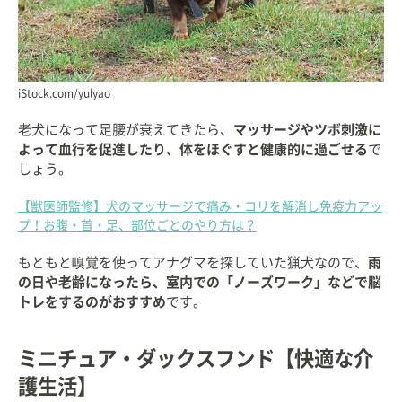
iStock.com/yulyao
老犬になって足腰が衰えてきたら、
マッサージやツボ刺激に
よって血行を促進したり、体をほぐすと健康的に過ごせる
で
しょう。
【獣医師監修】犬のマッサージで痛み・コリを解消し免疫力アッ
プ！お腹・首・足、部位ごとのやり方は？
もともと嗅覚を使ってアナグマを探していた猟犬なので、
雨
の日や老齢になったら、室内での「ノーズワーク」などで脳
トレをするのがおすすめ
です。
ミニチュア・ダックスフンド【快適な介
護生活】