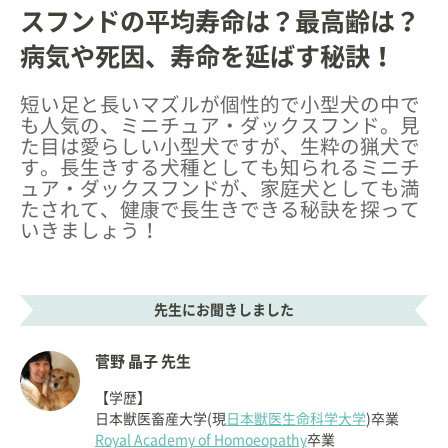
スフンドの平均寿命は？最高齢は？
病気や死因、寿命を延ばす秘訣！
短い足と長いマズルが個性的で小型犬の中で
も人気の、ミニチュア・ダックスフンド。見
た目は愛らしい小型犬ですが、生粋の猟犬で
す。長生きする犬種としても知られるミニチ
ュア・ダックスフンドが、家庭犬としても満
たされて、健康で長生きできる秘訣を探って
いきましょう！
先生にお聞きしました
菅野 晶子 先生
【学歴】
日本獣医畜産大学(現
日本獣医生命科学大学
)卒業
Royal Academy of Homoeopathy
卒業