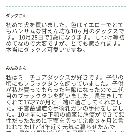
ダック
さん
初めて犬を買いました。色はイエローでとて
もハンサムな甘えん坊な10ヶ月のダックスで
す。 10月28日で1歳になります。 しつけ等初
めてなので大変ですが、とても癒されます。
本当にダックス可愛いですね。
みんみ
さん
私はミニチュアダックスが好きです。子供の
頃にもブラックタンを飼っていました。子供
が私が買ってもらった年齢になったので二代
目のブラックタンを飼いました。長生きして
くれて17才7か月と一緒に過ごしてくれまし
た。子宮蓄膿症の手術乳ガンの手術をしまし
た。10才前には下顎の歯茎に腫瘍ができて悪
性だったために下顎を切って余命３ヶ月と言
われてたけど8年近く元気に暮らせたんで