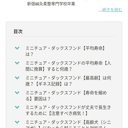
新宿鍼灸柔整専門学校卒業
続きを読む
…
【専門分野】
Aki Holistic Veterinary Care にて
◇鍼灸
目次
◇ホメオパシー
◇ホモトキシコロジー
◇CCLT(Crystal Color Light Therapy)
ミニチュア・ダックスフンド【平均寿命】
◇漢方
は？
などを用いたホリスティックケア
ミニチュア・ダックスフンドの平均寿命【人
間に換算】すると何歳？
【資格】
◇
獣医師
ミニチュア・ダックスフンド【最高齢】は何
◇鍼灸師
歳？【ギネス記録】は？
◇日本獣医ホメオパシー認定医
ミニチュア・ダックスフンド【寿命を縮め
る】要因は？
【所属団体・学会】
◆
一般財団法人 比較統合医療学会
ミニチュア・ダックスフンドが丈夫で長生き
◆
一般社団法人 日本獣医ホメオパシー学会
するために【注意すべき病気！】
◆
日本ペット中医学研究会
ミニチュア・ダックスフンド【高齢犬（シニ