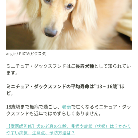
angie / PIXTA(ピクスタ)
ミニチュア・ダックスフンドは
ご長寿犬種
として知られてい
ます。
ミニチュア・ダックスフンドの平均寿命は”13～16歳”ほ
ど
。
18歳頃まで無病で過ごし、
老衰
で亡くなるミニチュア・ダッ
クスフンドも近年ではめずらしくありません。
【獣医師監修】犬の老衰の年齢、兆候や症状（状態）は？かかり
やすい病気、注意点、予防方法は？