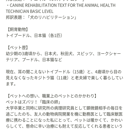
・CANINE REHABILITATION TEXT FOR THE ANIMAL HEALTH
TECHNICIAN BASIC LEVEL
邦訳表題：「犬のリハビリテーション」
【飼育動物】
トイプードル、日本猫（各1匹）
【ペット歴】
幼少期の3歳頃から、日本犬、秋田犬、スピッツ、ヨークシャー
テリア、プードル、日本猫など
現在、耳の聞こえないトイプードル（15歳）と、4歳頃から目の
見えなくなったキジトラ猫（11歳）と老夫婦で楽しく暮らしてい
ます。
【ペットへの想い、職業上のペットとのかかわり】
ペットはズバリ！「臨床の師」
大学卒業と同時に研究所の病理研究員として顕微鏡相手の毎日を
過ごしたのち、友人の動物病院開業を機に勤務医として臨床獣医
療に携わることになった私にとって、ペットは暖かくて、かわい
らしくて、懸命に辛い治療にも耐えて反応してくれる患者という