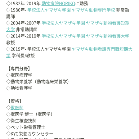
◇1982年-2019年
動物病院NORIKO
に勤務
◇1986年-
学校法人ヤマザキ学園 ヤマザキ動物専門学校
非常勤
講師
◇2004年-2007年
学校法人ヤマザキ学園 ヤマザキ動物看護短期
大学
非常勤講師
◇2014年-2019年
学校法人ヤマザキ学園 ヤマザキ動物看護大学
教授
◇2019年- 学校法人ヤマザキ学園
ヤマザキ動物看護専門職短期大
学
学科長/教授
【専門分野】
◇獣医病理学
◇動物栄養学（動物臨床栄養学）
◇動物看護学
【資格】
◇
獣医師
◇獣医学 博士（獣医学）
◇衛生検査技師
◇ペット栄養管理士
◇KYG栄養カウンセラー