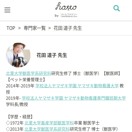
TOP
専門家一覧
花田 道子 先生
花田 道子 先生
北里大学獣医学系研究科
研究生修了 博士（獣医学）【獣医師】
【ペット栄養管理士】
2014年-2019年
学校法人ヤマザキ学園 ヤマザキ動物看護大学
教
授
2019年-
学校法人ヤマザキ学園 ヤマザキ動物看護専門職短期大学
学科長/教授
【学歴・経歴】
◇1972年
北里大学畜産学部獣医学科
卒業 獣医学士
◇2013年
北里大学獣医学系研究科
研究生修了 博士（獣医学）