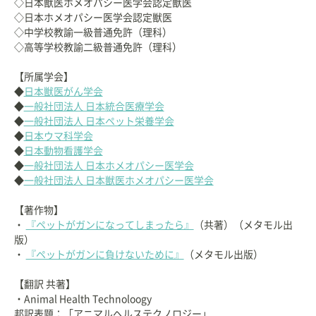
◇日本獣医ホメオパシー医学会認定獣医
◇日本ホメオパシー医学会認定獣医
◇中学校教諭一級普通免許（理科）
◇高等学校教諭二級普通免許（理科）
【所属学会】
◆
日本獣医がん学会
◆
一般社団法人 日本統合医療学会
◆
一般社団法人 日本ペット栄養学会
◆
日本ウマ科学会
◆
日本動物看護学会
◆
一般社団法人 日本ホメオパシー医学会
◆
一般社団法人 日本獣医ホメオパシー医学会
【著作物】
・
『ペットがガンになってしまったら』
（共著）（メタモル出
版）
・
『ペットがガンに負けないために』
（メタモル出版）
【翻訳 共著】
・Animal Health Technoloogy
邦訳表題：「アニマルヘルステクノロジー」