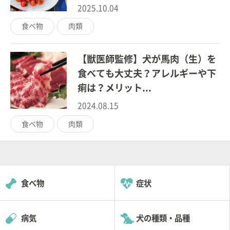
2025.10.04
食べ物
肉類
【獣医師監修】犬が馬肉（生）を
食べても大丈夫？アレルギーや下
痢は？メリット...
2024.08.15
食べ物
肉類
食べ物
症状
病気
犬の種類・品種