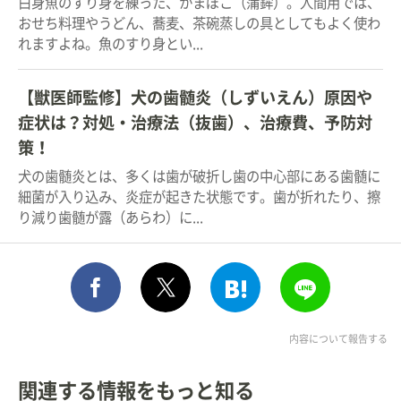
白身魚のすり身を練った、かまぼこ（蒲鉾）。人間用では、
おせち料理やうどん、蕎麦、茶碗蒸しの具としてもよく使わ
れますよね。魚のすり身とい...
【獣医師監修】犬の歯髄炎（しずいえん）原因や
症状は？対処・治療法（抜歯）、治療費、予防対
策！
犬の歯髄炎とは、多くは歯が破折し歯の中心部にある歯髄に
細菌が入り込み、炎症が起きた状態です。歯が折れたり、擦
り減り歯髄が露（あらわ）に...
シェア
このエントリーをはてな
送る
ポスト
内容について報告する
関連する情報をもっと知る