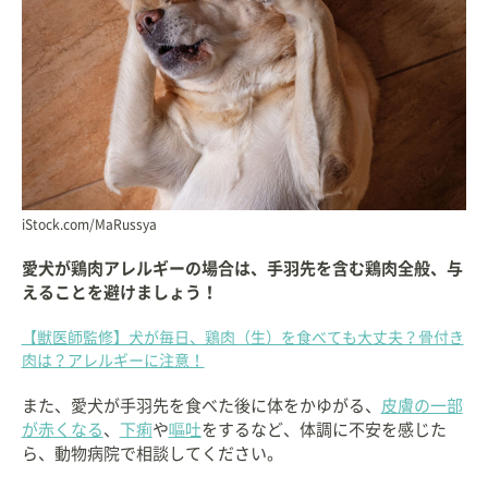
iStock.com/MaRussya
愛犬が鶏肉アレルギーの場合は、手羽先を含む鶏肉全般、与
えることを避けましょう！
【獣医師監修】犬が毎日、鶏肉（生）を食べても大丈夫？骨付き
肉は？アレルギーに注意！
また、愛犬が手羽先を食べた後に体をかゆがる、
皮膚の一部
が赤くなる
、
下痢
や
嘔吐
をするなど、体調に不安を感じた
ら、動物病院で相談してください。