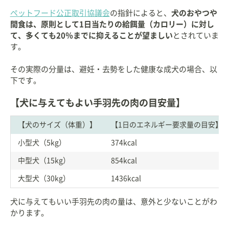
ペットフード公正取引協議会
の指針によると、
犬のおやつや
間食は、原則として1日当たりの給餌量（カロリー）に対し
て、多くても20％までに抑えることが望ましい
とされていま
す。
その実際の分量は、避妊・去勢をした健康な成犬の場合、以
下です。
【犬に与えてもよい手羽先の肉の目安量】
【犬のサイズ（体重）】
【1日のエネルギー要求量の目安】
小型犬（5kg）
374kcal
中型犬（15kg）
854kcal
大型犬（30kg）
1436kcal
犬に与えてもいい手羽先の肉の量は、意外と少ないことがわ
かります。