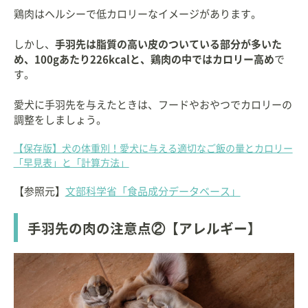
鶏肉はヘルシーで低カロリーなイメージがあります。
しかし、
手羽先は脂質の高い皮のついている部分が多いた
め、100gあたり226kcalと、鶏肉の中ではカロリー高め
で
す。
愛犬に手羽先を与えたときは、フードやおやつでカロリーの
調整をしましょう。
【保存版】犬の体重別！愛犬に与える適切なご飯の量とカロリー
「早見表」と「計算方法」
【参照元】
文部科学省「食品成分データベース」
手羽先の肉の注意点②【アレルギー】