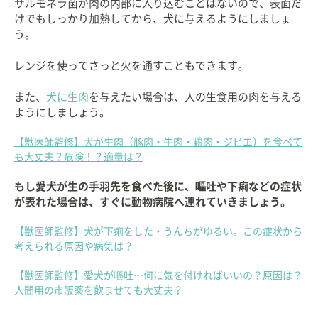
サルモネラ菌が肉の内部に入り込むことはないので、表面だ
けでもしっかり加熱してから、犬に与えるようにしましょ
う。
レンジを使ってさっと火を通すこともできます。
また、
犬に生肉
を与えたい場合は、人の生食用の肉を与える
ようにしましょう。
【獣医師監修】犬が生肉（豚肉・牛肉・鶏肉・ジビエ）を食べて
も大丈夫？危険！？適量は？
もし愛犬が生の手羽先を食べた後に、嘔吐や下痢などの症状
が表れた場合は、すぐに動物病院へ連れていきましょう。
【獣医師監修】犬が下痢をした・うんちがゆるい。この症状から
考えられる原因や病気は？
【獣医師監修】愛犬が嘔吐…何に気を付ければいいの？原因は？
人間用の市販薬を飲ませても大丈夫？