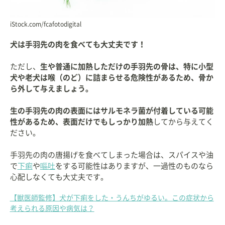
iStock.com/fcafotodigital
犬は手羽先の肉を食べても大丈夫です！
ただし、
生や普通に加熱しただけの手羽先の骨は、特に小型
犬や老犬は喉（のど）に詰まらせる危険性があるため、骨か
ら外して与えましょう。
生の手羽先の肉の表面にはサルモネラ菌が付着している可能
性があるため、表面だけでもしっかり加熱
してから与えてく
ださい。
手羽先の肉の唐揚げを食べてしまった場合は、スパイスや油
で
下痢
や
嘔吐
をする可能性はありますが、一過性のものなら
心配しなくても大丈夫です。
【獣医師監修】犬が下痢をした・うんちがゆるい。この症状から
考えられる原因や病気は？