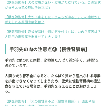
【獣医師監修】犬の皮膚が赤い・皮膚がただれている。この症状
から考えられる原因や病気は？
【獣医師監修】犬が下痢をした・うんちがゆるい。この症状から
考えられる原因や病気は？
【獣医師監修】愛犬が嘔吐…何に気を付ければいいの？原因は？
人間用の市販薬を飲ませても大丈夫？
手羽先の肉の注意点③【慢性腎臓病】
手羽先は他の肉と同様、動物性たんぱく質が多く、2割弱を
占めています。
人間も犬も腎不全になると、たんぱく質から産出される毒素
を排出できなくなってしまうため、愛犬に慢性腎臓病の療法
食を与えている場合は、手羽先を与えることは避けましょ
う。
【獣医師監修】「犬の慢性腎不全（慢性腎臓病）」 原因や症