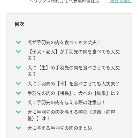
ヘリックス株式会社 代表取締役社長
続きを読む
…
【資格】
◇
獣医師
目次
【所属】
◆
ペット栄養学会
理事
犬が手羽先の肉を食べても大丈夫！
◆
一般社団法人ペットフード協会
新資格検定制度実
【子犬・老犬】が手羽先の肉を食べても大丈
行委員会 委員長
夫？
◆
日本獣医生命科学大学
非常勤講師
◆
帝京科学大学
非常勤講師
犬に【生】の手羽先の肉を食べさせても大丈
など
夫？
犬に手羽先の【骨】を食べさせても大丈夫？
大学卒業後、小動物臨床に従事。
手羽先の肉の【特長】、犬への【効果】は？
その後、ペットフードメーカーに入社し、小動物臨
犬に手羽先の肉を与える際の注意点！
床栄養学に関する研究、情報発信を中心とした活動
を行う。
犬に手羽先の肉を与える際の【適量（許容
量）】は？
現在は、獣医療・教育関連のコンサルタントとして
犬に与える手羽先の肉のまとめ
の活動。ペットの栄養に関する団体の要職を務め
る。