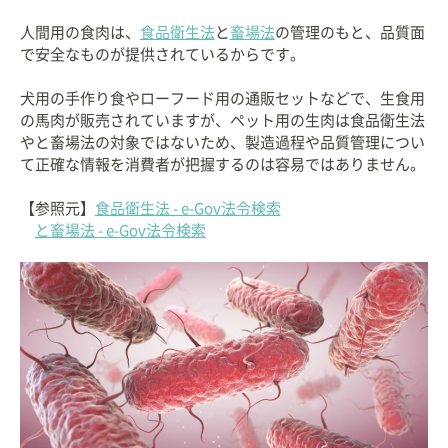
を詳しく解説します。
人間用の食肉は、
食品衛生法
と
畜場法
の管理のもと、品質面
で安全なものが提供されているからです。
犬用の手作り食やローフード用の通販セットなどで、生食用
の馬肉が販売されていますが、ペット用の生肉は食品衛生法
やと畜場法の対象ではないため、製造過程や品質管理につい
て正確な情報を消費者が把握するのは容易ではありません。
【参照元】
食品衛生法 - e-Gov法令検索
と畜場法 - e-Gov法令検索