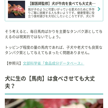
【獣医師監修】犬が牛肉を食べても大丈夫？生肉は焼く？与えて良い部位やアレルギー、下痢など注意点！
我が子のように可愛いがっている愛犬のために手作
りご飯に挑戦する人も多いようです。健康管理に役
立つ食材選びを大切にしたいところですが、犬に牛
肉（生の牛肉）を与えても大丈夫なのでしょうか？
アレルギーの心配はないのかなど、気になる疑問に
ついて解説していきます。
そう考えると、毎日馬肉ばかりを主要なタンパク源として与
えるのは現実的ではないでしょう。
トッピング程度の量の馬肉であれば、子犬や老犬でも良質な
タンパク質として与えてもまったく問題ありません。
【参照元】
文部科学省「食品成分データベース」
犬に生の【馬肉】は食べさせても大丈
夫？