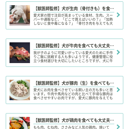
【獣医師監修】犬が生肉（骨付きも）を食べても大丈夫？凶暴になる？安全性やリスク、適量、購入場所は？
愛犬家の間で注目が高まっている食材、生肉。スー
パーや通販など、「どこで買えばいいの？」「加熱
しないと食中毒になる？」「骨付き肉を与えても大
丈夫？」「犬に生肉を与えると凶暴になる？」など
など、生肉の食材としての特長や注意点、適量など
を詳しく解説します。
【獣医師監修】犬が牛肉を食べても大丈夫？生肉は焼く？与えて良い部位やアレルギー、下痢など注意点！
我が子のように可愛いがっている愛犬のために手作
りご飯に挑戦する人も多いようです。健康管理に役
立つ食材選びを大切にしたいところですが、犬に牛
肉（生の牛肉）を与えても大丈夫なのでしょうか？
アレルギーの心配はないのかなど、気になる疑問に
ついて解説していきます。
【獣医師監修】犬が豚肉（生）を食べても大丈夫？茹でたり焼いた方がいい？食べて良い部位や茹で汁は？
愛犬にお肉を食べさせている飼い主の方も多いと思
います。牛肉や馬肉などの肉と比べて手頃な豚肉は
食べさせやすいお肉ですが、愛犬に豚肉を与えても
大丈夫なのでしょうか？今回は愛犬に豚肉を食べさ
せる時に気をつけたいアレルギーなどの注意点や与
え方について解説していきます。
【獣医師監修】犬が鶏肉を食べても大丈夫？骨付き肉や生肉は？適量や注意点、アレルギーに注意！
もも肉、むね肉、ささみなど人気の鶏肉。焼いて