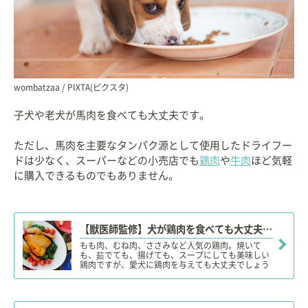
wombatzaa / PIXTA(ピクスタ)
子犬や老犬が馬肉を食べても大丈夫です。
ただし、馬肉を主要なタンパク源として使用したドライフー
ドは少なく、スーパーなどの小売店でも
鶏肉
や
牛肉
ほど気軽
に購入できるものでもありません。
【獣医師監修】犬が鶏肉を食べても大丈夫？骨付き肉や生肉は？適量や注意点、アレルギーに注意！
もも肉、むね肉、ささみなど人気の鶏肉。焼いて
も、茹でても、揚げても、スープにしても美味しい
鶏肉ですが、愛犬に鶏肉を与えても大丈夫でしょう
か？味付け（塩）や骨付きの鶏肉、生の鶏肉、アレ
ルギーは大丈夫なのでしょうか？今回は、犬に与え
てよい鶏肉の部位や調理方法、与え方の注意点など
について詳しく解説します。