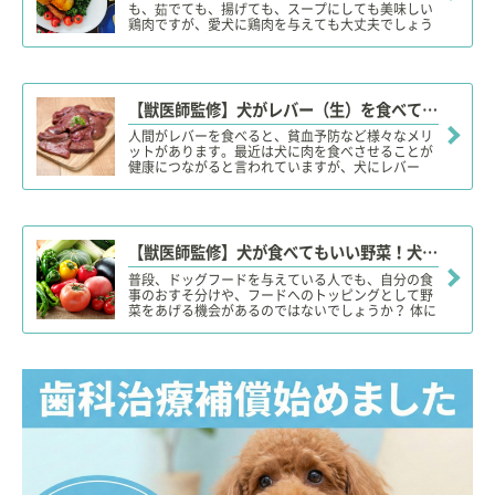
も、茹でても、揚げても、スープにしても美味しい
鶏肉ですが、愛犬に鶏肉を与えても大丈夫でしょう
か？味付け（塩）や骨付きの鶏肉、生の鶏肉、アレ
ルギーは大丈夫なのでしょうか？今回は、犬に与え
てよい鶏肉の部位や調理方法、与え方の注意点など
について詳しく解説します。
【獣医師監修】犬がレバー（生）を食べても大丈夫？茹でてから与える？適量やメリット、おやつレシピ！
人間がレバーを食べると、貧血予防など様々なメリ
ットがあります。最近は犬に肉を食べさせることが
健康につながると言われていますが、犬にレバー
（生のレバー）を与えても大丈夫なのでしょうか？
今回は犬にレバーを与える際のメリットや注意点に
ついて解説していきます。
【獣医師監修】犬が食べてもいい野菜！犬にあげてはいけない中毒の危険（ダメ）がある野菜！
普段、ドッグフードを与えている人でも、自分の食
事のおすそ分けや、フードへのトッピングとして野
菜をあげる機会があるのではないでしょうか？ 体に
良いと考えられている野菜の中でも「犬が食べても
いい野菜」と犬にあたえると中毒症状を引き起こす
「危険な野菜」について解説していきます。