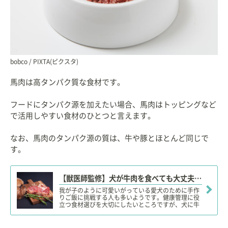
bobco / PIXTA(ピクスタ)
馬肉は高タンパク質な食材です。
フードにタンパク源を加えたい場合、馬肉はトッピングなど
で活用しやすい食材のひとつと言えます。
なお、馬肉のタンパク源の質は、牛や豚とほとんど同じで
す。
【獣医師監修】犬が牛肉を食べても大丈夫？生肉は焼く？与えて良い部位やアレルギー、下痢など注意点！
我が子のように可愛いがっている愛犬のために手作
りご飯に挑戦する人も多いようです。健康管理に役
立つ食材選びを大切にしたいところですが、犬に牛
肉（生の牛肉）を与えても大丈夫なのでしょうか？
アレルギーの心配はないのかなど、気になる疑問に
ついて解説していきます。