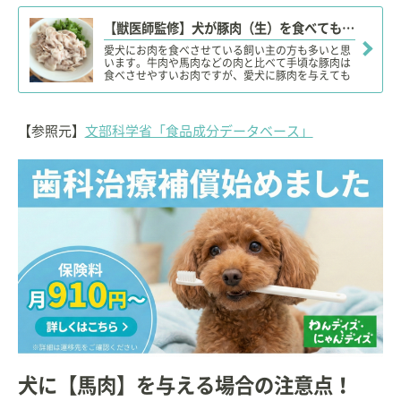
【獣医師監修】犬が豚肉（生）を食べても大丈夫？茹でたり焼いた方がいい？食べて良い部位や茹で汁は？
愛犬にお肉を食べさせている飼い主の方も多いと思
います。牛肉や馬肉などの肉と比べて手頃な豚肉は
食べさせやすいお肉ですが、愛犬に豚肉を与えても
大丈夫なのでしょうか？今回は愛犬に豚肉を食べさ
せる時に気をつけたいアレルギーなどの注意点や与
え方について解説していきます。
【参照元】
文部科学省「食品成分データベース」
犬に【馬肉】を与える場合の注意点！