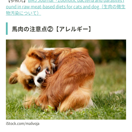
【参照元】
BMJ Journal「Zoonotic bacteria and parasites f
ound in raw meat-based diets for cats and dog（生肉の微生
物汚染について）
馬肉の注意点②【アレルギー】
iStock.com/malivoja