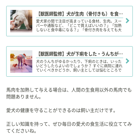
【獣医師監修】犬が生肉（骨付きも）を食べても大丈夫？凶暴になる？安全性やリスク、適量、購入場所は？
愛犬家の間で注目が高まっている食材、生肉。スー
パーや通販など、「どこで買えばいいの？」「加熱
しないと食中毒になる？」「骨付き肉を与えても大
丈夫？」「犬に生肉を与えると凶暴になる？」など
など、生肉の食材としての特長や注意点、適量など
を詳しく解説します。
【獣医師監修】犬が下痢をした・うんちがゆるい。この症状から考えられる原因や病気は？
犬のうんちがゆるかったり、下痢のときは、いった
いどうしたらよいのでしょうか？ すぐに病院に連れ
ていくべきかどうか、飼い主としては悩むところで
すね。今回は犬のうんちがゆるくなる原因と、要注
意の症状、考えられる病名について解説します。
馬肉を加熱して与える場合は、人間の生食用以外の馬肉でも
問題ありません。
愛犬の健康を守ることができるのは飼い主だけです。
正しい知識を持って、ぜひ毎日の愛犬の食生活に役立ててみ
てくださいね。