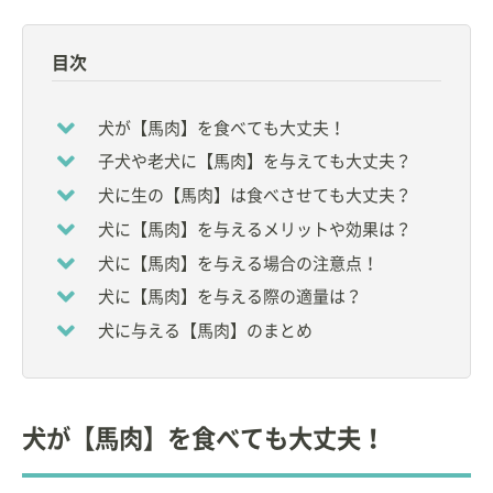
【資格】
◇
獣医師
目次
【所属】
◆
ペット栄養学会
理事
犬が【馬肉】を食べても大丈夫！
◆
一般社団法人ペットフード協会
新資格検定制度実
子犬や老犬に【馬肉】を与えても大丈夫？
行委員会 委員長
◆
日本獣医生命科学大学
非常勤講師
犬に生の【馬肉】は食べさせても大丈夫？
◆
帝京科学大学
非常勤講師
犬に【馬肉】を与えるメリットや効果は？
など
犬に【馬肉】を与える場合の注意点！
大学卒業後、小動物臨床に従事。
犬に【馬肉】を与える際の適量は？
その後、ペットフードメーカーに入社し、小動物臨
犬に与える【馬肉】のまとめ
床栄養学に関する研究、情報発信を中心とした活動
を行う。
現在は、獣医療・教育関連のコンサルタントとして
犬が【馬肉】を食べても大丈夫！
の活動。ペットの栄養に関する団体の要職を務め
る。