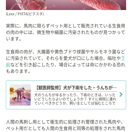
iLexx / PIXTA(ピクスタ)
実際に、馬肉に限らずペット用として販売されている生食用
の肉の中には、微生物や細菌に汚染されたものが見つかって
います。
生食用の肉が、大腸菌や黄色ブドウ球菌やサルモネラ菌など
に汚染されていて、それらを愛犬が口にした場合、嘔吐や
下
痢
などを引き起こしたり、場合によっては命にかかわる恐れ
もあります。
【獣医師監修】犬が下痢をした・うんちがゆるい。この症状から考えられる原因や病気は？
犬のうんちがゆるかったり、下痢のときは、いった
いどうしたらよいのでしょうか？ すぐに病院に連れ
ていくべきかどうか、飼い主としては悩むところで
すね。今回は犬のうんちがゆるくなる原因と、要注
意の症状、考えられる病名について解説します。
人間の馬刺し用として衛生的に処理され管理された馬肉や、
ペット用だとしても人間の生食用と同等の処理をされた馬肉