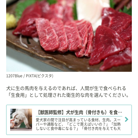
1207Blue / PIXTA(ピクスタ)
犬に生の馬肉を与えるのであれば、人間が生で食べられる
「生食用」として処理された衛生的な肉を選んでください。
【獣医師監修】犬が生肉（骨付きも）を食べても大丈夫？凶暴になる？安全性やリスク、適量、購入場所は？
愛犬家の間で注目が高まっている食材、生肉。スー
パーや通販など、「どこで買えばいいの？」「加熱
しないと食中毒になる？」「骨付き肉を与えても大
丈夫？」「犬に生肉を与えると凶暴になる？」など
など、生肉の食材としての特長や注意点、適量など