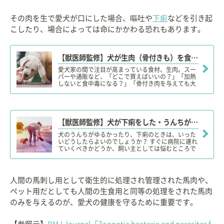
その肉を生で愛犬が口にした場合、嘔吐や
下痢
などを引き起
こしたり、場合によっては命にかかわる恐れもあります。
【獣医師監修】犬が生肉（骨付きも）を食べても大丈夫？凶暴になる？安全性やリスク、適量、購入場所は？
愛犬家の間で注目が高まっている食材、生肉。スー
パーや通販など、「どこで買えばいいの？」「加熱
しないと食中毒になる？」「骨付き肉を与えても大
丈夫？」「犬に生肉を与えると凶暴になる？」など
など、生肉の食材としての特長や注意点、適量など
を詳しく解説します。
【獣医師監修】犬が下痢をした・うんちがゆるい。この症状から考えられる原因や病気は？
犬のうんちがゆるかったり、下痢のときは、いった
いどうしたらよいのでしょうか？ すぐに病院に連れ
ていくべきかどうか、飼い主としては悩むところで
すね。今回は犬のうんちがゆるくなる原因と、要注
意の症状、考えられる病名について解説します。
人間の馬刺し用として衛生的に処理され管理された馬肉や、
ペット用だとしても人間の生食用と同等の処理をされた馬肉
のみを与えるのが、愛犬の健康を守るために重要です。