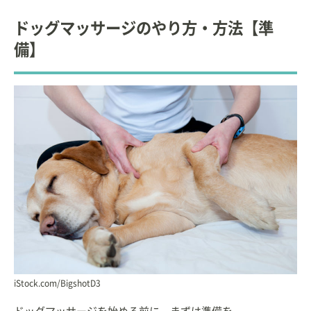
縁あって家族になった動物達が飼い主さんと幸せに
ドッグマッサージのやり方・方法【準
生涯を全うできるようお手伝いしたく、日々精進中
です。
備】
iStock.com/BigshotD3