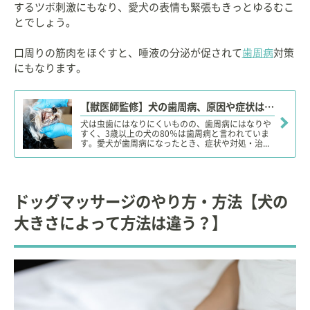
するツボ刺激にもなり、愛犬の表情も緊張もきっとゆるむこ
とでしょう。
口周りの筋肉をほぐすと、唾液の分泌が促されて
歯周病
対策
にもなります。
【獣医師監修】犬の歯周病、原因や症状は？対処・治療法、治療費、ケア・予防対策は？
犬は虫歯にはなりにくいものの、歯周病にはなりや
すく、3歳以上の犬の80％は歯周病と言われていま
す。愛犬が歯周病になったとき、症状や対処・治...
ドッグマッサージのやり方・方法【犬の
大きさによって方法は違う？】