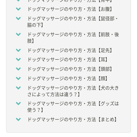
◇
獣医師
◇鍼灸師
ドッグマッサージのやり方・方法【お腹】
◇日本獣医ホメオパシー認定医
ドッグマッサージのやり方・方法【鼠径部・
脇の下】
【所属団体・学会】
◆
一般財団法人 比較統合医療学会
ドッグマッサージのやり方・方法【前肢・後
◆
一般社団法人 日本獣医ホメオパシー学会
肢】
◆
日本ペット中医学研究会
ドッグマッサージのやり方・方法【足先】
【著作物】
ドッグマッサージのやり方・方法【耳】
・
犬の臨床鍼灸学テキスト
ドッグマッサージのやり方・方法【頭部】
(比較統合医療学会 犬の臨床鍼灸学テキスト編集委員
会 編著)
ドッグマッサージのやり方・方法【顔】
ドッグマッサージのやり方・方法【犬の大き
【飼ってる動物】
さによって方法は違う？】
雑種犬1頭(ウメ)
ドッグマッサージのやり方・方法【グッズは
雑種猫2頭(あさり・うにお)
使う？】
【ペット歴】
ドッグマッサージのやり方・方法【まとめ】
36年
【職業上でのペットとのかかわり】