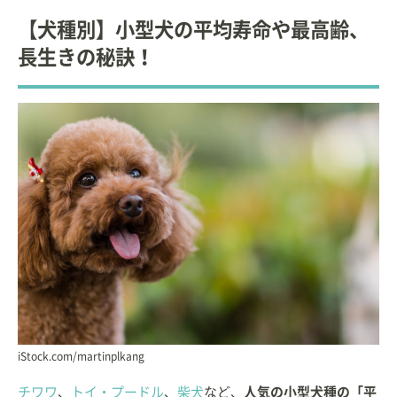
【犬種別】小型犬の平均寿命や最高齢、
長生きの秘訣！
iStock.com/martinplkang
チワワ
、
トイ・プードル
、
柴犬
など、
人気の小型犬種の「平