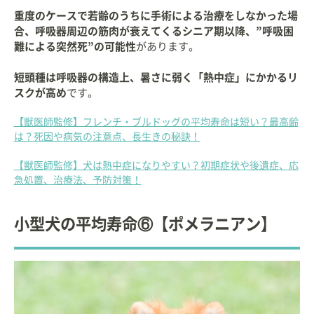
重度のケースで若齢のうちに手術による治療をしなかった場
合、呼吸器周辺の筋肉が衰えてくるシニア期以降、”呼吸困
難による突然死”の可能性
があります。
短頭種は呼吸器の構造上、暑さに弱く「熱中症」にかかるリ
スクが高め
です。
【獣医師監修】フレンチ・ブルドッグの平均寿命は短い？最高齢
は？死因や病気の注意点、長生きの秘訣！
【獣医師監修】犬は熱中症になりやすい？初期症状や後遺症、応
急処置、治療法、予防対策！
小型犬の平均寿命⑥【ポメラニアン】