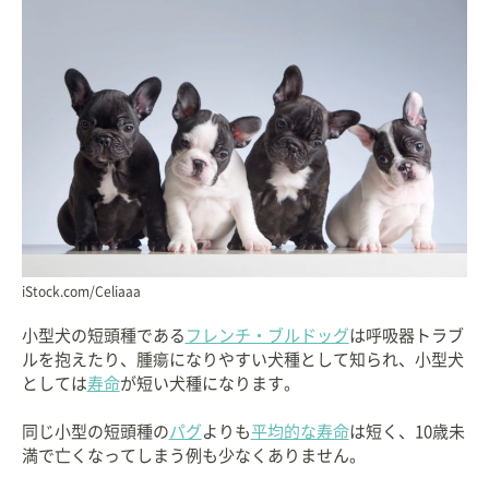
iStock.com/Celiaaa
小型犬の短頭種である
フレンチ・ブルドッグ
は呼吸器トラブ
ルを抱えたり、腫瘍になりやすい犬種として知られ、小型犬
としては
寿命
が短い犬種になります。
同じ小型の短頭種の
パグ
よりも
平均的な寿命
は短く、10歳未
満で亡くなってしまう例も少なくありません。