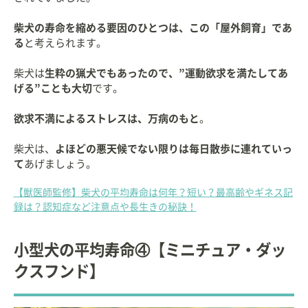
柴犬の寿命を縮める要因のひとつは、この「屋外飼育」であ
る
と考えられます。
柴犬は
生粋の猟犬でもあったので、”運動欲求を満たしてあ
げる”ことも大切
です。
欲求不満によるストレスは、万病のもと
。
柴犬は、
よほどの悪天候でない限りは毎日散歩に連れていっ
て
あげましょう。
【獣医師監修】柴犬の平均寿命は何年？短い？最高齢やギネス記
録は？認知症など注意点や長生きの秘訣！
小型犬の平均寿命④【ミニチュア・ダッ
クスフンド】