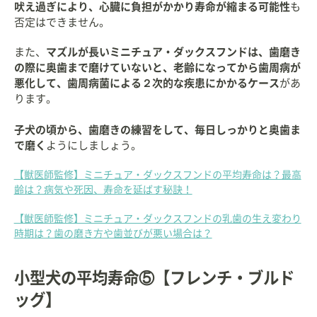
吠え過ぎにより、心臓に負担がかかり寿命が縮まる可能性
も
否定はできません。
また、
マズルが長いミニチュア・ダックスフンドは、歯磨き
の際に奥歯まで磨けていないと、老齢になってから歯周病が
悪化して、歯周病菌による２次的な疾患にかかるケース
があ
ります。
子犬の頃から、歯磨きの練習をして、毎日しっかりと奥歯ま
で磨く
ようにしましょう。
【獣医師監修】ミニチュア・ダックスフンドの平均寿命は？最高
齢は？病気や死因、寿命を延ばす秘訣！
【獣医師監修】ミニチュア・ダックスフンドの乳歯の生え変わり
時期は？歯の磨き方や歯並びが悪い場合は？
小型犬の平均寿命⑤【フレンチ・ブルド
ッグ】