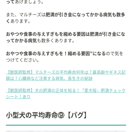
って
あげましょう。
また、マルチーズは
肥満が引き金になってかかる病気も数多
く
あります。
おやつや食事の与えすぎもを縮める要因は肥満が引き金にな
ってかかる病気
も数多くあります。
おやつや食事の与えすぎもを！縮める要因”になる
ので気を
つけてください。
【獣医師監修】マルチーズの平均寿命何年は？最高齢やギネス記
録は？心臓病など注意する病気、長生きの秘訣
【獣医師監修】犬の肥満の正体を知る！「愛犬版」肥満チェック
シート！あり
小型犬の平均寿命⑨【パグ】