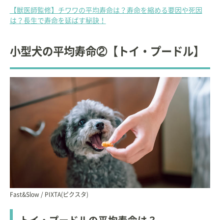
【獣医師監修】チワワの平均寿命は？寿命を縮める要因や死因
は？長生で寿命を延ばす秘訣！
小型犬の平均寿命②【トイ・プードル】
Fast&Slow / PIXTA(ピクスタ)