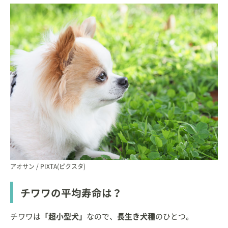
アオサン / PIXTA(ピクスタ)
チワワの平均寿命は？
チワワは
「超小型犬」
なので、
長生き犬種
のひとつ。