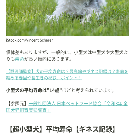
iStock.com/Vincent Scherer
個体差もありますが、一般的に、小型犬は中型犬や大型犬よ
りも
寿命
が長い傾向にあります。
【獣医師監修】犬の平均寿命は？最高齢やギネス記録は？寿命を
縮める要因や長生きの秘訣、ポイント！
小型犬の平均寿命は”14歳”
ほどと考えられています。
【参照元】
一般社団法人 日本ペットフード協会「令和3年 全
国犬猫飼育実態調査」
【超小型犬】平均寿命【ギネス記録】