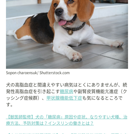
Sopon charoensuk/ Shutterstock.com
犬の高脂血症と間違えやすい病気はとくにありませんが、続
発性高脂血症を引き起こす
糖尿病
や副腎皮質機能亢進症（ク
ッシング症候群）、
甲状腺機能低下症
も気になるところで
す。
【獣医師監修】犬の「糖尿病」原因や症状、なりやすい犬種、治
療方法、予防対策は？インスリンの働きとは？