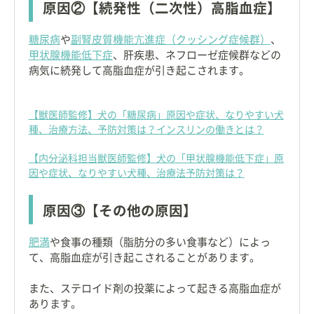
原因②【続発性（二次性）高脂血症】
糖尿病
や
副腎皮質機能亢進症（クッシング症候群）
、
甲状腺機能低下症
、肝疾患、ネフローゼ症候群などの
病気に続発して高脂血症が引き起こされます。
【獣医師監修】犬の「糖尿病」原因や症状、なりやすい犬
種、治療方法、予防対策は？インスリンの働きとは？
【内分泌科担当獣医師監修】犬の「甲状腺機能低下症」原
因や症状、なりやすい犬種、治療法予防対策は？
原因③【その他の原因】
肥満
や食事の種類（脂肪分の多い食事など）によっ
て、高脂血症が引き起こされることがあります。
また、ステロイド剤の投薬によって起きる高脂血症が
あります。