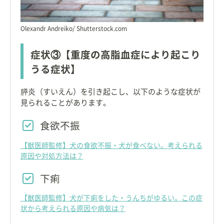
Olexandr Andreiko/ Shutterstock.com
症状③【重度の高脂血症により起こり
うる症状】
膵炎（すいえん）を引き起こし、以下のような症状が
見られることがあります。
食欲不振
【獣医師監修】犬の食欲不振・犬が食べない。考えられる
原因や対処方法は？
下痢
【獣医師監修】犬が下痢をした・うんちがゆるい。この症
状から考えられる原因や病気は？