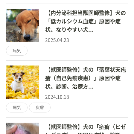
【内分泌科担当獣医師監修】犬の
「低カルシウム血症」原因や症
状、なりやすい犬...
2025.04.23
病気
【獣医師監修】犬の「落葉状天疱
瘡（自己免疫疾患）」原因や症
状、診断、治療方...
2024.10.18
病気
皮膚
【獣医師監修】犬の「疥癬（ヒゼ