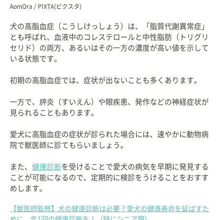
AomOra / PIXTA(ピクスタ)
犬の高脂血症（こうしけっしょう）は、「脂質代謝異常症」
とも呼ばれ、血液中のコレステロールと中性脂肪（トリグリ
セリド）の両方、あるいはその一方の濃度が高い値を示して
いる状態です。
初期の高脂血症では、症状が出ないことも多くあります。
一方で、膵炎（すいえん）や眼疾患、発作などの神経症状が
見られることもあります。
愛犬に高脂血症の症状が診られた場合には、速やかに動物病
院で獣医師に診てもらいましょう。
また、
健康診断
を受けることで愛犬の病気を早期に発見する
ことが可能になるので、定期的に検診をうけることをおすす
めします。
【獣医師監修】犬の健康診断は必要？愛犬の健康寿命を延ばすた
めに、年1回の健康診断を！（特にシニア期）