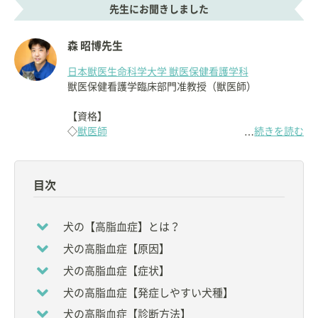
先生にお聞きしました
森 昭博先生
日本獣医生命科学大学 獣医保健看護学科
獣医保健看護学臨床部門准教授（獣医師）
【資格】
◇
獣医師
続きを読む
…
日本獣医畜産大学
（現：日本獣医生命科学大学）獣
医学部獣医学科卒業。
目次
2009年に
日本獣医生命科学大学大学院
で博士（獣医
学）号を取得。
2012-2013年、イリノイ大学に留学。
犬の【高脂血症】とは？
現在、
日本獣医生命科学大学付属動物医療センター
犬の高脂血症【原因】
内分泌化を担当。
犬および猫の内分泌分野を中心に診療、研究を行っ
犬の高脂血症【症状】
ている。
犬の高脂血症【発症しやすい犬種】
5歳のMix犬「ぽよ」と同居中。
犬の高脂血症【診断方法】