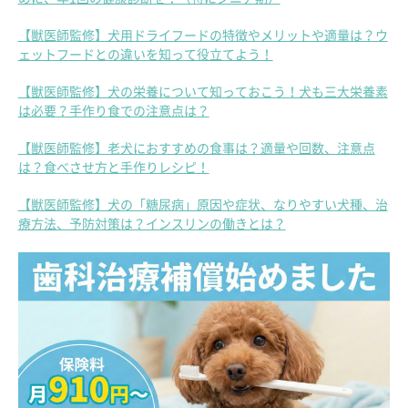
【獣医師監修】犬用ドライフードの特徴やメリットや適量は？ウ
ェットフードとの違いを知って役立てよう！
【獣医師監修】犬の栄養について知っておこう！犬も三大栄養素
は必要？手作り食での注意点は？
【獣医師監修】老犬におすすめの食事は？適量や回数、注意点
は？食べさせ方と手作りレシピ！
【獣医師監修】犬の「糖尿病」原因や症状、なりやすい犬種、治
療方法、予防対策は？インスリンの働きとは？