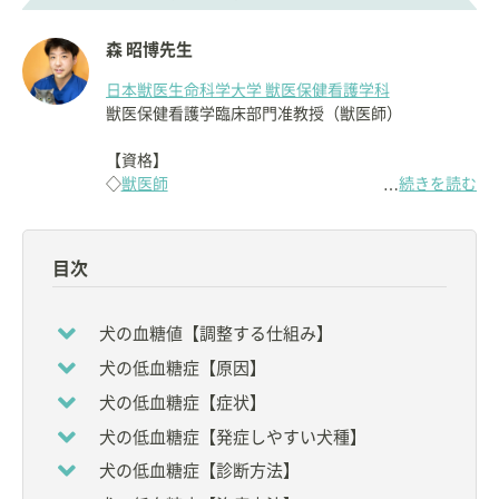
森 昭博先生
日本獣医生命科学大学 獣医保健看護学科
獣医保健看護学臨床部門准教授（獣医師）
【資格】
◇
獣医師
続きを読む
…
日本獣医畜産大学
（現：日本獣医生命科学大学）獣
医学部獣医学科卒業。
目次
2009年に
日本獣医生命科学大学大学院
で博士（獣医
学）号を取得。
2012-2013年、イリノイ大学に留学。
犬の血糖値【調整する仕組み】
現在、
日本獣医生命科学大学付属動物医療センター
犬の低血糖症【原因】
内分泌化を担当。
犬および猫の内分泌分野を中心に診療、研究を行っ
犬の低血糖症【症状】
ている。
犬の低血糖症【発症しやすい犬種】
5歳のMix犬「ぽよ」と同居中。
犬の低血糖症【診断方法】