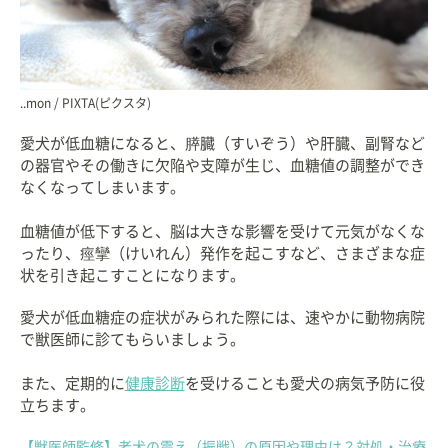
..mon / PIXTA(ピクスタ)
愛犬が低血糖になると、膵臓（すいぞう）や肝臓、副腎など
の器官やその働きに欠陥や支障が生じ、血糖値の調整ができ
なくなってしまいます。
血糖値が低下すると、脳は大きな影響を受けて元気がなくな
ったり、痙攣（けいれん）発作を起こすなど、さまざまな症
状を引き起こすことになります。
愛犬が低血糖症の症状がみられた際には、速やかに動物病院
で獣医師に診てもらいましょう。
また、定期的に
健康診断
を受けることも愛犬の病気予防に役
立ちます。
【獣医師監修】老犬の震え（振戦）の原因や理由は？対処・治療