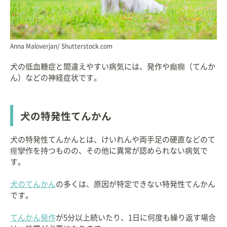
Anna Maloverjan/ Shutterstock.com
犬の低血糖症と間違えやすい病気には、発作や癲癇（てんか
ん）などの神経症状です。
犬の特発性てんかん
犬の特発性てんかんとは、けいれんや両手足の硬直などのて
痙攣作を持つものの、その他に異常が認められない病気で
す。
犬のてんかん
の多くは、原因が特定できない特発性てんかん
です。
てんかん発作
が5分以上続いたり、1日に何度も繰り返す場合