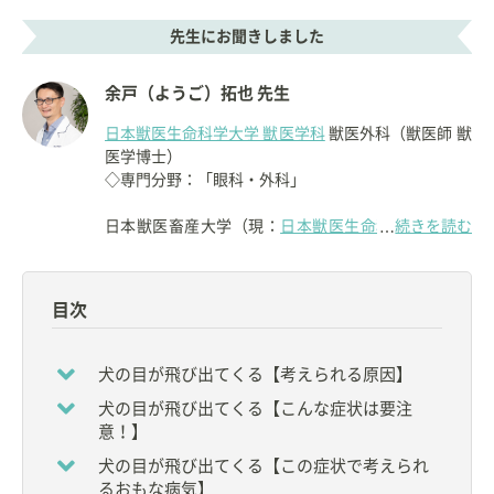
先生にお聞きしました
余戸（ようご）拓也 先生
日本獣医生命科学大学 獣医学科
獣医外科（獣医師 獣
医学博士）
◇専門分野：「眼科・外科」
日本獣医畜産大学（現：
日本獣医生命科学大学
続きを読む
）
大
…
学院
卒業
比較眼科学会・獣医眼科
目次
アジア獣医眼科学会・獣医眼科
【資格】
犬の目が飛び出てくる【考えられる原因】
◇
獣医師
犬の目が飛び出てくる【こんな症状は要注
意！】
【所属】
◆
比較眼科学会
犬の目が飛び出てくる【この症状で考えられ
◆
公益社団法人 日本獣医学会
るおもな病気】