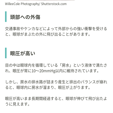
「伴侶動物の眼科診療」緑書房
WilleeCole Photography/ Shutterstock.com
「犬と猫の眼科診療Ｑ＆Ａ」緑書房
など
頭部への外傷
交通事故やケンカなどによって外部からの強い衝撃を受ける
と、眼球がまぶたの外に飛び出ることがあります。
眼圧が高い
目の中は眼球内を循環している「房水」という液体で満たさ
れ、眼圧が常に10〜20mmHg以内に維持されています。
しかし、房水の排水路が詰まり産生と排出のバランスが崩れ
ると、眼球内に房水が溜まり、眼圧が上がります。
眼圧が高いまま長期間経過すると、眼球が伸びて飛び出たよ
うに見えます。