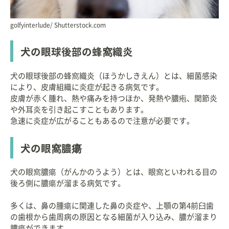
golfyinterlude/ Shutterstock.com
犬の眼球後部の蜂窩織炎
犬の眼球後部の蜂窩織炎（ほうかしきえん）とは、細菌感染
により、皮膚組織に炎症が起きる病気です。
皮膚が赤く腫れ、熱や痛みを持つほか、発熱や膿疱、関節炎
や外耳炎を引き起こすこともあります。
急速に炎症が広がることもあるので注意が必要です。
犬の眼窩膿瘍
犬の眼窩膿瘍（がんかのうよう）とは、眼窩といわれる目の
後ろ側に膿瘍が溜まる病気です。
多くは、鼻の腫瘍に関連した鼻の炎症や、上顎の第4前臼歯
の歯根から歯周病の原因となる細菌が入り込み、膿が溜まり
膿瘍ができます。