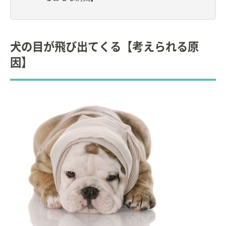
◆
一般社団法人 日本獣医麻酔外科学会
【受賞歴】
比較眼科学会
奨励賞 受賞
犬の目が飛び出てくる【考えられる原
現在、
日本獣医生命科学大学 獣医学部
獣医学科 獣医
因】
外科に所属。同大学付属
動物医療センター
の眼科獣
医師。
獣医眼科学のプロフェッショナルとして、犬や猫の
目の治療に従事している。好きなアーティストは葉
加瀬太郎。
20頭以上の猫を救い供血猫を引退した中年のオスの
サバトラ猫と、捕獲された地域猫でメスの三毛猫と
同居中。
【著書】
「カラーアトラス よくみる眼科疾患58」interzoo
「眼科学―獣医学教育モデル・コア・カリキュラム
準拠」interzoo