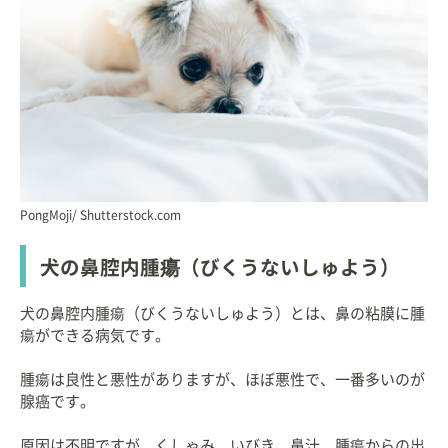
PongMoji/ Shutterstock.com
犬の鼻腔内腫瘍（びくうないしゅよう）
犬の鼻腔内腫瘍（びくうないしゅよう）とは、鼻の粘膜に腫
瘍ができる病気です。
腫瘍は良性と悪性がありますが、ほぼ悪性で、一番多いのが
腺癌です。
原因は不明ですが、くしゃみ、いびき、鼻汁、腫瘍からの出