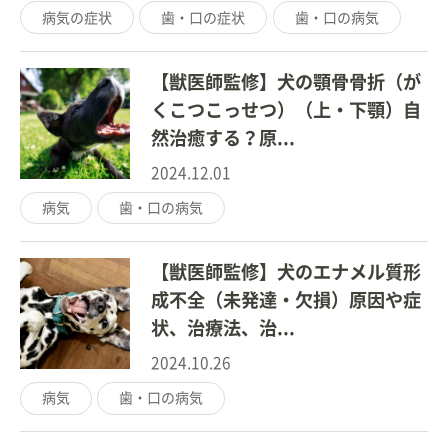
病気の症状
歯・口の症状
歯・口の病気
【獣医師監修】犬の顎骨骨折（が
くこつこっせつ）（上・下顎）自
然治癒する？原...
2024.12.01
病気
歯・口の病気
【獣医師監修】犬のエナメル質形
成不全（未発達・欠損）原因や症
状、治療法、治...
2024.10.26
病気
歯・口の病気