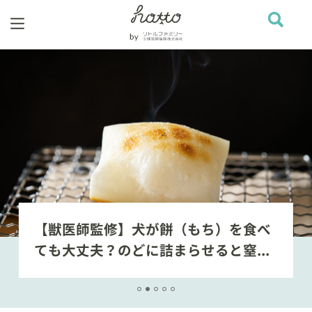
【獣医師監修】犬が餅（もち）を食べ
ても大丈夫？のどに詰まらせると窒...
1
2
3
4
5