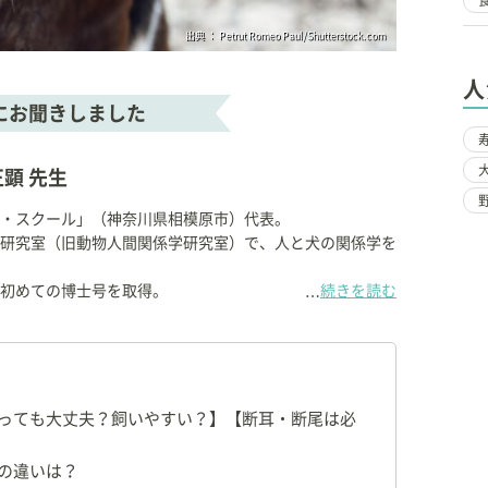
出典 ： Petrut Romeo Paul/Shutterstock.com
人
にお聞きしました
顕 先生
・スクール」（神奈川県相模原市）代表。
研究室（旧動物人間関係学研究室）で、人と犬の関係学を
初めての博士号を取得。
続きを読む
…
っても大丈夫？飼いやすい？】【断耳・断尾は必
の違いは？