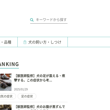
類・品種
犬の飼い方・しつけ
ANKING
【獣医師監修】犬の足が震える・痙
攣する。この症状から考...
2025/01/29
病気の症状
足の症状
【獣医師監修】犬のお腹が黒ずんで