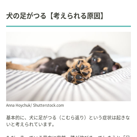
Therapy（フィジカルセラピー）
」を開院。
犬の足がつる【考えられる原因】
【資格】
◇
獣医師
【所属】
◆
一般社団法人 日本獣医麻酔外科学会
◆
公益社団法人 東京都獣医師会
◆
杉並区獣医師会
◆
日本動物リハビリテーション学会 理事
◆
日本動物理学療法研究会（JSAPT）
ペット雑誌からの取材記事、動物医療専門誌への寄
稿多数。
現在、Mix 猫１匹と一緒に暮らす愛猫家。
Anna Hoychuk/ Shutterstock.com
基本的に、犬に足がつる（こむら返り）という症状は起きな
いと考えられています。