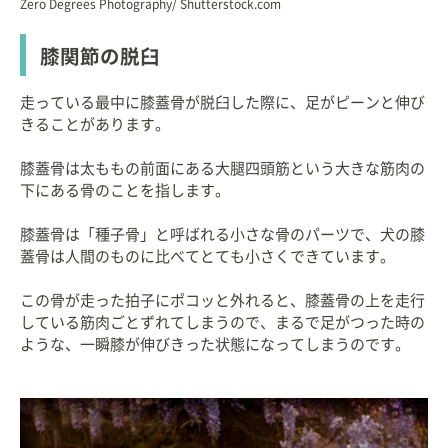
Zero Degrees Photography/ Shutterstock.com
膝関節の脱臼
走っている最中に膝蓋骨が脱臼した際に、足がピーンと伸び
きることがあります。
膝蓋骨は太ももの前面にある大腿四頭筋という大きな筋肉の
下にある骨のことを指します。
膝蓋骨は「種子骨」と呼ばれる小さな骨のパーツで、犬の膝
蓋骨は人間のものに比べてとても小さくできています。
この骨が走った拍子にポコッと外れると、膝蓋骨の上を走行
している筋肉ごとずれてしまうので、まるで足がつった時の
ような、一瞬膝が伸びきった状態になってしまうのです。