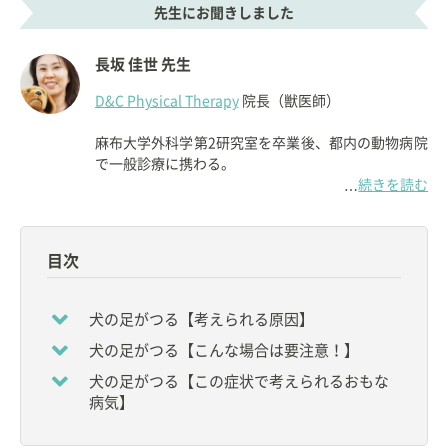
先生にお聞きしました
長坂 佳世 先生
D&C Physical Therapy
院長（獣医師）
麻布大学外科学第2研究室を卒業後、都内の動物病院
で一般診療に携わる。
続きを読む
…
【経歴】
◇2006年：CHI Institute（フロリダ州）にて鍼治療
認定資格（CVA）、マッサージ療法認定資格（CVT）
目次
取得。
◇2008年：ゼファー動物病院にて一般診療、リハビ
リテーション診療を担当。
犬の足がつる【考えられる原因】
◇2011年：テネシー大学公認、リハビリテーション
犬の足がつる【こんな場合は要注意！】
認定資格（CCRP）取得。
◇2011年：ゼファー動物病院にてリハビリテーショ
犬の足がつる【この症状で考えられるおもな
ン専門診療を行う。
病気】
◇2013年：独立。日本初の犬と猫のリハビリテーシ
ョンに特化した動物病院「
D&C Physical