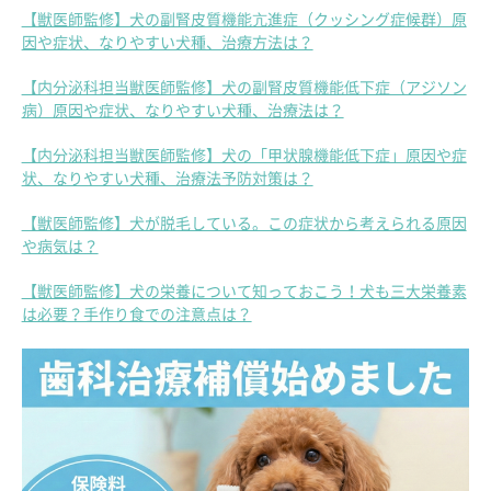
【獣医師監修】犬の副腎皮質機能亢進症（クッシング症候群）原
因や症状、なりやすい犬種、治療方法は？
【内分泌科担当獣医師監修】犬の副腎皮質機能低下症（アジソン
病）原因や症状、なりやすい犬種、治療法は？
【内分泌科担当獣医師監修】犬の「甲状腺機能低下症」原因や症
状、なりやすい犬種、治療法予防対策は？
【獣医師監修】犬が脱毛している。この症状から考えられる原因
や病気は？
【獣医師監修】犬の栄養について知っておこう！犬も三大栄養素
は必要？手作り食での注意点は？