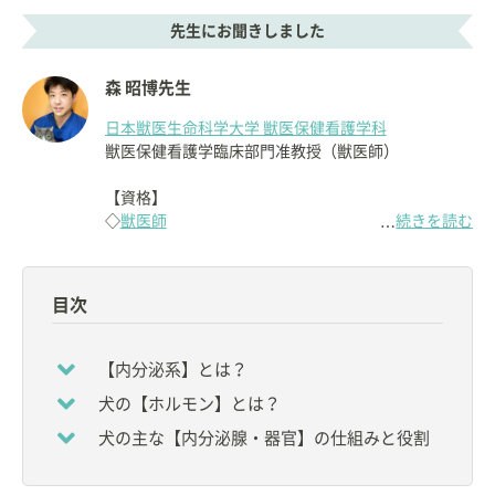
先生にお聞きしました
森 昭博先生
日本獣医生命科学大学 獣医保健看護学科
獣医保健看護学臨床部門准教授（獣医師）
【資格】
◇
獣医師
続きを読む
…
日本獣医畜産大学
（現：日本獣医生命科学大学）獣
医学部獣医学科卒業。
目次
2009年に
日本獣医生命科学大学大学院
で博士（獣医
学）号を取得。
2012-2013年、イリノイ大学に留学。
【内分泌系】とは？
現在、
日本獣医生命科学大学付属動物医療センター
犬の【ホルモン】とは？
内分泌化を担当。
犬および猫の内分泌分野を中心に診療、研究を行っ
犬の主な【内分泌腺・器官】の仕組みと役割
ている。
5歳のMix犬「ぽよ」と同居中。