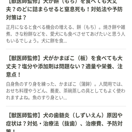
【獣医師監修】犬が餅（もち）を食べても大丈
夫？のどに詰まらせると窒息死も！対処法や予防
対策は？
正月になると食べる機会の増える、餅（もち）。焼き餅や雑
煮、きな粉餅などを、愛犬にも食べさせてあげたいと思う人
もいるでしょう。犬に餅を食...
【獣医師監修】犬がかまぼこ（板）を食べても大
丈夫？塩分や添加剤は問題ない？適量や栄養、注
意点！
白身魚のすり身を練った、かまぼこ（蒲鉾）。人間用では、
おせち料理やうどん、蕎麦、茶碗蒸しの具としてもよく使わ
れますよね。魚のすり身とい...
【獣医師監修】犬の歯髄炎（しずいえん）原因や
症状は？対処・治療法（抜歯）、治療費、予防対
策！