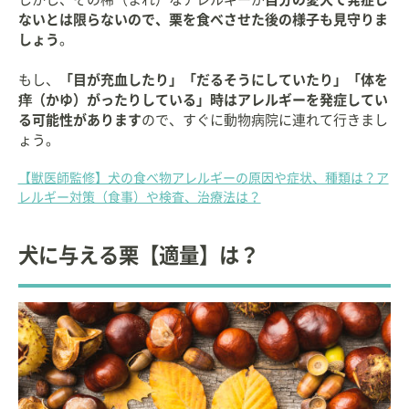
ないとは限らないので、栗を食べさせた後の様子も見守りま
しょう
。
もし、
「目が充血したり」「だるそうにしていたり」「体を
痒（かゆ）がったりしている」時はアレルギーを発症してい
る可能性があります
ので、すぐに動物病院に連れて行きまし
ょう。
【獣医師監修】犬の食べ物アレルギーの原因や症状、種類は？ア
レルギー対策（食事）や検査、治療法は？
犬に与える栗【適量】は？