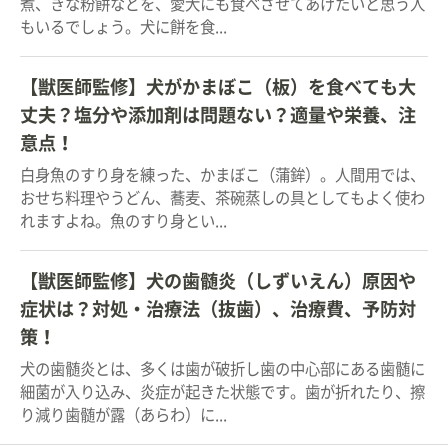
煮、きな粉餅などを、愛犬にも食べさせてあげたいと思う人
もいるでしょう。犬に餅を食...
【獣医師監修】犬がかまぼこ（板）を食べても大
丈夫？塩分や添加剤は問題ない？適量や栄養、注
意点！
白身魚のすり身を練った、かまぼこ（蒲鉾）。人間用では、
おせち料理やうどん、蕎麦、茶碗蒸しの具としてもよく使わ
れますよね。魚のすり身とい...
【獣医師監修】犬の歯髄炎（しずいえん）原因や
症状は？対処・治療法（抜歯）、治療費、予防対
策！
犬の歯髄炎とは、多くは歯が破折し歯の中心部にある歯髄に
細菌が入り込み、炎症が起きた状態です。歯が折れたり、擦
り減り歯髄が露（あらわ）に...