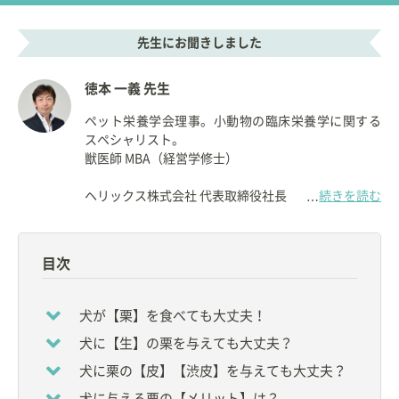
先生にお聞きしました
徳本 一義 先生
ペット栄養学会理事。小動物の臨床栄養学に関する
スペシャリスト。
獣医師 MBA（経営学修士）
ヘリックス株式会社 代表取締役社長
続きを読む
…
【資格】
◇
獣医師
目次
【所属】
◆
ペット栄養学会
理事
犬が【栗】を食べても大丈夫！
◆
一般社団法人ペットフード協会
新資格検定制度実
犬に【生】の栗を与えても大丈夫？
行委員会 委員長
◆
日本獣医生命科学大学
非常勤講師
犬に栗の【皮】【渋皮】を与えても大丈夫？
◆
帝京科学大学
非常勤講師
犬に与える栗の【メリット】は？