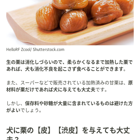
HelloRF Zcool/ Shutterstock.com
生の栗は消化しづらいので、柔らかくなるまで加熱した栗で
あれば、犬も消化不良を起こさず食べることができます
。
また、スーパーなどで販売されている加熱済みの甘栗は、
原
材料が栗だけであれば犬に与えても大丈夫
です。
しかし、
保存料や砂糖が大量に含まれているものは避けた方
がよい
でしょう。
犬に栗の【皮】【渋皮】を与えても大丈
夫？