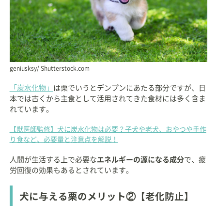
geniusksy/ Shutterstock.com
「炭水化物」
は栗でいうとデンプンにあたる部分ですが、日
本では古くから主食として活用されてきた食材には多く含ま
れています。
【獣医師監修】犬に炭水化物は必要？子犬や老犬、おやつや手作
り食など、必要量と注意点を解説！
人間が生活する上で必要な
エネルギーの源になる成分
で、疲
労回復の効果もあるとされています。
犬に与える栗のメリット②【老化防止】