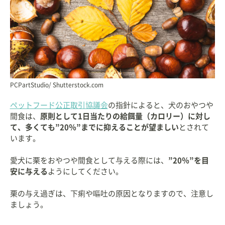
PCPartStudio/ Shutterstock.com
ペットフード公正取引協議会
の指針によると、犬のおやつや
間食は、
原則として1日当たりの給餌量（カロリー）に対し
て、多くても”20％”までに抑えることが望ましい
とされて
います。
愛犬に栗をおやつや間食として与える際には、
”20％”を目
安に与える
ようにしてください。
栗の与え過ぎは、下痢や嘔吐の原因となりますので、注意し
ましょう。