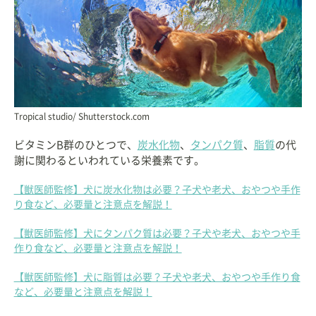
Tropical studio/ Shutterstock.com
ビタミンB群のひとつで、
炭水化物
、
タンパク質
、
脂質
の代
謝に関わるといわれている栄養素です。
【獣医師監修】犬に炭水化物は必要？子犬や老犬、おやつや手作
り食など、必要量と注意点を解説！
【獣医師監修】犬にタンパク質は必要？子犬や老犬、おやつや手
作り食など、必要量と注意点を解説！
【獣医師監修】犬に脂質は必要？子犬や老犬、おやつや手作り食
など、必要量と注意点を解説！