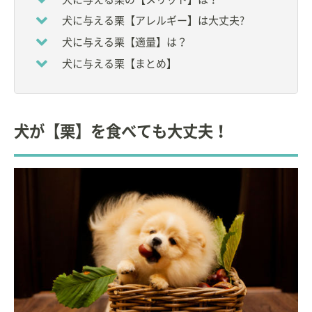
など
犬に与える栗【アレルギー】は大丈夫?
大学卒業後、小動物臨床に従事。
犬に与える栗【適量】は？
その後、ペットフードメーカーに入社し、小動物臨
犬に与える栗【まとめ】
床栄養学に関する研究、情報発信を中心とした活動
を行う。
現在は、獣医療・教育関連のコンサルタントとして
犬が【栗】を食べても大丈夫！
の活動。ペットの栄養に関する団体の要職を務め
る。
自宅で９頭の猫と暮らす愛猫家。