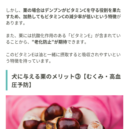
しかし、
栗の場合はデンプンがビタミンCを守る役割を果た
すため、加熱してもビタミンCの減少率が低いという特徴
が
あります。
また、栗には抗酸化作用のある「ビタミンE」が含まれてい
ることから、
”老化防止”が期待
できます。
このビタミンEは油と一緒に摂取すると吸収されやすいとい
う特徴を持っています。
犬に与える栗のメリット③【むくみ・高血
圧予防】