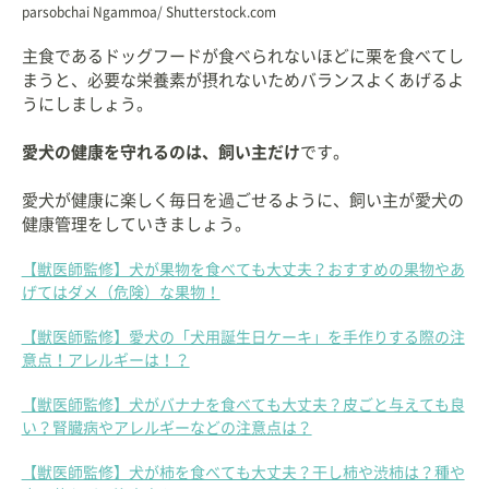
parsobchai Ngammoa/ Shutterstock.com
主食であるドッグフードが食べられないほどに栗を食べてし
まうと、必要な栄養素が摂れないためバランスよくあげるよ
うにしましょう。
愛犬の健康を守れるのは、飼い主だけ
です。
愛犬が健康に楽しく毎日を過ごせるように、飼い主が愛犬の
健康管理をしていきましょう。
【獣医師監修】犬が果物を食べても大丈夫？おすすめの果物やあ
げてはダメ（危険）な果物！
【獣医師監修】愛犬の「犬用誕生日ケーキ」を手作りする際の注
意点！アレルギーは！？
【獣医師監修】犬がバナナを食べても大丈夫？皮ごと与えても良
い？腎臓病やアレルギーなどの注意点は？
【獣医師監修】犬が柿を食べても大丈夫？干し柿や渋柿は？種や